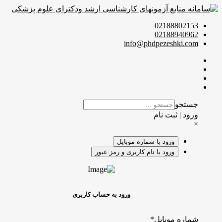
02188802153
02188940962
info@phdpezeshki.com
جستجو
ورود | ثبت نام
×
ورود با شماره موبایل
ورود با نام کاربری و رمز عبور
ورود به حساب کاربری
شماره موبایل
*