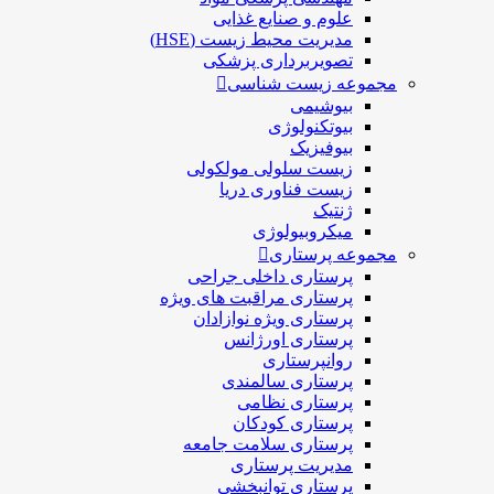
علوم و صنايع غذایی
مدیریت محیط زیست (HSE)
تصویربرداری پزشکی
مجموعه زیست شناسی
بیوشیمی
بیوتکنولوژی
بیوفیزیک
زیست سلولی مولکولی
زیست فناوری دریا
ژنتیک
میکروبیولوژی
مجموعه پرستاری
پرستاری داخلی جراحی
پرستاری مراقبت های ويژه
پرستاری ويژه نوازادان
پرستاری اورژانس
روانپرستاری
پرستاری سالمندی
پرستاری نظامی
پرستاری کودکان
پرستاری سلامت جامعه
مدیریت پرستاری
پرستاری توانبخشی