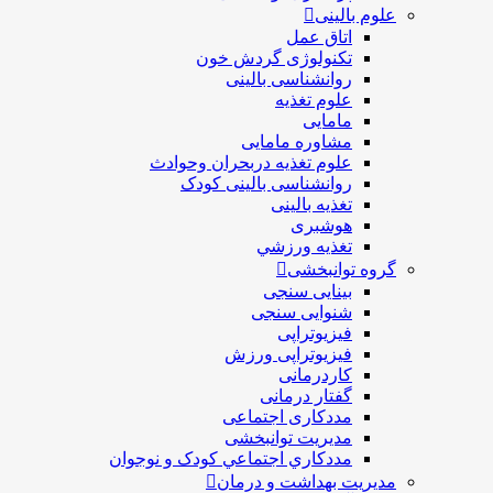
علوم بالینی
اتاق عمل
تکنولوژی گردش خون
روانشناسی بالینی
علوم تغذیه
مامایی
مشاوره مامایی
علوم تغذیه دربحران وحوادث
روانشناسی بالینی کودک
تغذیه بالینی
هوشبری
تغذيه ورزشي
گروه توانبخشی
بینایی سنجی
شنوایی سنجی
فیزیوتراپی
فیزیوتراپی ورزش
کاردرمانی
گفتار درمانی
مددکاری اجتماعی
مديريت توانبخشی
مددکاري اجتماعي کودک و نوجوان
مدیریت بهداشت و درمان