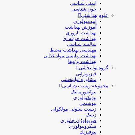
ایمنی شناسی
خون شناسی
علوم بهداشتی
اپیدمیولوژی
آموزش بهداشت
بهداشت باروری
بهداشت حرفه ای
سالمند شناسی
مهندسی بهداشت محيط
بهداشت و ایمنی مواد غذایی
بهداشت پرتوها
گروه توانبخشی
فیزیوتراپی
مشاوره توانبخشی
مجموعه زیست شناسی
بیوانفورماتیک
بیوتکنولوژی
بیوشیمی
زیست سلولی مولکولی
ژنتیک
فیزیولوژی جانوری
میکروبیولوژی
بيوفيزيك