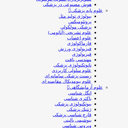
هوش مصنوعی در پزشکی
علوم پایه پزشکی
بیولوژی تولید مثل
پروتئومیکس
پزشکی مولکولی
علوم تشریحی (آناتومی)
علوم اعصاب
فارماکولوژی
فیزیولوژی ورزش
فیزیولوژی
مهندسی بافت
نانوتکنولوژی پزشکی
علوم سلولی کاربردی
زیست پزشکی سامانه ای
علوم بیومدیکال مقایسه ای
علوم آزمایشگاهی
انگل شناسی
باکتری شناسی
بیوتکنولوژی پزشکی
ژنتيك پزشکی
قارچ شناسی پزشكی
بیوشیمی بالینی
ویروس شناسی