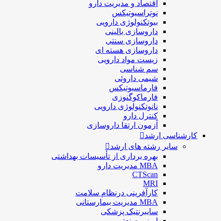
اقتصاد و مديريت دارو
نوتراسیوتیکس
بيوتكنولوژی دارویی
داروسازی بالينی
داروسازی سنتی
داروسازی هسته ای
زیست مواد دارویی
سم شناسی
شيمی داروئی
فارماسيوتيكس
فارماكوگنوزی
نانوتکنولوژی دارویی
كنترل دارو
آزمون ارتقا داروسازی
کارشناسی ارشد
سایر رشته های ارشد
بهره برداری از تأسیسات بهداشتی
MBA مدیریت دارو
CTScan
MRI
کارآفرینی درنظام سلامت
MBA مدیریت بیمارستانی
سایبرنتیک پزشکی
ایمنی صنعتی