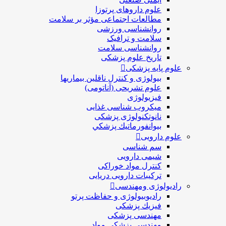
علوم داروهای پرتوزا
مطالعات اجتماعی مؤثر بر سلامت
روانشناسی ورزشی
سلامت و ترافیک
روانشناسی سلامت
تاریخ علوم پزشکی
علوم پایه پزشکی
بیولوژی و کنترل ناقلین بیماریها
علوم تشریحی (آناتومی)
فیزیولوژی
ميكروب شناسی غذایی
نانوتکنولوژی پزشکی
بيوانفورماتيك پزشكي
علوم دارویی
سم شناسی
شیمی دارویی
کنترل مواد خوراکی
ترکیبات دارویی دریایی
رادیولوژی ومهندسی
رادیوبیولوژی و حفاظت پرتو
فيزيك پزشکی
مهندسی پزشکی
مهندسی پزشکی مواد