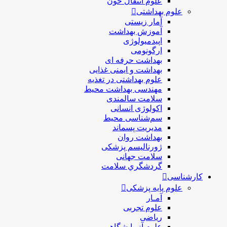
علوم انتقال خون
علوم بهداشتی
آمار زیستی
آموزش بهداشت
اپیدمیولوژی
ارگونومی
بهداشت حرفه ای
بهداشت و ایمنی غذایی
علوم بهداشتی در تغذیه
مهندسی بهداشت محيط
سلامت سالمندی
اکولوژی انسانی
سم‌شناسی محیط
مدیریت پسماند
بهداشت روان
ژورنالیسم پزشکی
سلامت جهانی
گردشگري سلامت
کارشناسی
علوم پایه پزشکی
آمـار
علوم تجربی
ریاضی
علوم آزمایشگاهی