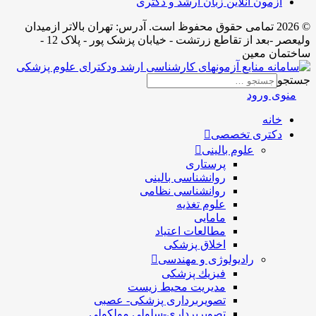
آزمون آنلاین زبان ارشد و دکتری
© 2026 تمامی حقوق محفوظ است. آدرس:‌ تهران بالاتر ازمیدان
ولیعصر -بعد از تقاطع زرتشت - خیابان پزشک پور - پلاک 12 -
ان معین
و
وی ورود
خانه
دکتری تخصصی
علوم بالینی
پرستاری
روانشناسی بالینی
روانشناسی نظامی
علوم تغذیه
مامایی
مطالعات اعتیاد
اخلاق پزشکی
رادیولوژی و مهندسی
فيزيك پزشکی
مدیریت محیط زیست
تصویربرداری پزشکی- عصبی
تصویربرداری-سلولی مولکولی