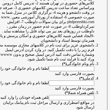
كلاس‌هاي حضوري در تهران هستند 2- تدریس کامل دروس
وبراساس تعداد ساعت تدریس کلاسهای حضوری 3- صرفه جویی
در وقت دانشجو و هزینه 4- برگزاری کلاس در منزل شما به
صورت خصوصی 6- استفاده از پورتال آموزشی معین www.
phdpezeshki.com برای بیان سوالات داوطلب 7- افزایش
تمرکزداوطلب 8- در صورت عدم حضور در زمان مقرر ،
داوطلب در روزهای بعد نیز می تواند فایل را مشاهده نماید .
-9ايجاد فضايي شبيه كلاس‌هاي حضوري و امكان پرسش و پاسخ
همزمان توسط استاد و دانشجویان
دانشجوی عزیز برای ثبت نام در کلاسهای مجازی موسسه معین
فرم زیر را با دقت تکمیل کنید. در وارد کردن آدرس ایمیل
وشماره تماس دقت کنید آدرس ایمیل صحیح و بدون wwww را
وراد کنید.تا فرآیند ثبت نام شما تکمیل شود.
نام ونام خانوادگی
(*)
لطفا نام و نام خانوادگی خود را
بصورت فارسی وارد کنید
کدملی
(*)
لطفا نام و نام خانوادگی خود را
بصورت فارسی وارد کنید
تلفن همراه شما
(*)
تلفن همراه خودتان را وارد کنید تا
در مواقع اضطراری و ارسال مراحل ثبت نام پیامک برایتان
ارسال شود