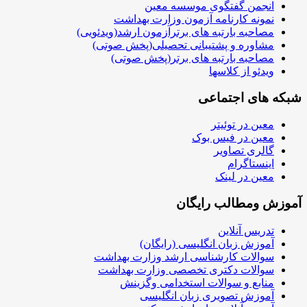
انجمن گفتگوی موسسه معین
نمونه کارنامه آزمون وزارت بهداشت
مصاحبه بارتبه های برترآزمون ارشد(ویدئویی)
مشاوره و پشتیبانی تحصیلی(پخش صوتی)
مصاحبه بارتبه های برتر(پخش صوتی)
ویدئو از کلاسها
 های اجتماعی
معین در توئیتر
معین در فیس بوک
گالری تصاویر
اینستاگرام
معین در لینک
ش ومطالب رایگان
تدریس آنلاین
آموزش زبان انگلیسی (رایگان)
سوالات کارشناسی ارشد وزارت بهداشت
سوالات دکتری تخصصی وزارت بهداشت
منابع و سوالات استخدامی وگزینش
آموزش تصویری زبان انگلیسی