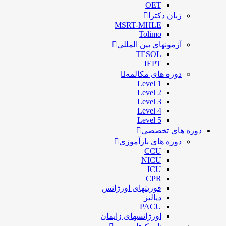
OET
زبان دکترا
MSRT-MHLE
Tolimo
آزمونهای بین المللی
TESOL
IEPT
دوره های مکالمه
Level 1
Level 2
Level 3
Level 4
Level 5
دوره های تخصصی
دوره های بازآموزی
CCU
NICU
ICU
CPR
فوریتهای اورژانس
دیالیز
PACU
اورژانسهای زایمان