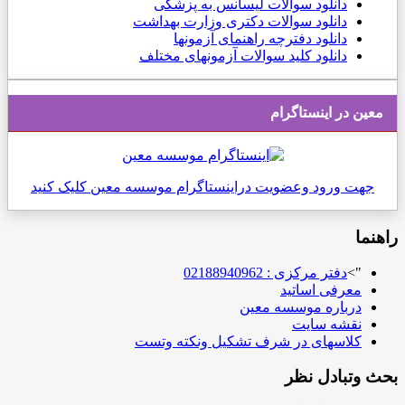
دانلود سوالات لیسانس به پزشکی
دانلود سوالات دکتری وزارت بهداشت
دانلود دفترچه راهنمای آزمونها
دانلود کلید سوالات آزمونهای مختلف
ن در اینستاگرام
ت ورود وعضویت دراینستاگرام موسسه معین کلیک کنید
ا
">
دفتر مرکزی : 02188940962
معرفی اساتید
درباره موسسه معین
نقشه سایت
کلاسهای در شرف تشکیل ونکته وتست
وتبادل نظر