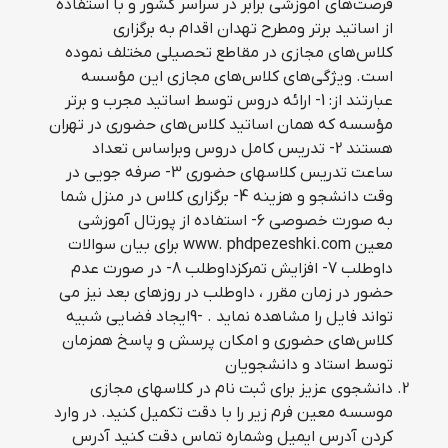
فرصت‌هاي آموزشي برابر در سراسر كشور و با استفاده
از اساتید برتر ومطرح تهدان اقدام به برگزاري
كلاس‌هاي مجازي در مقاطع تحصيلي مختلف نموده
است. ويژگي‌هاي كلاس‌هاي مجازي اين مؤسسه
عبارتند از: 1- ارائه دروس توسط اساتيد مجرب و برتر
مؤسسه كه همان اساتيد كلاس‌هاي حضوري در تهران
هستند 2- تدریس کامل دروس وبراساس تعداد
ساعت تدریس کلاسهای حضوری 3- صرفه جویی در
وقت دانشجو و هزینه 4- برگزاری کلاس در منزل شما
به صورت خصوصی 6- استفاده از پورتال آموزشی
معین www. phdpezeshki.com برای بیان سوالات
داوطلب 7- افزایش تمرکزداوطلب 8- در صورت عدم
حضور در زمان مقرر ، داوطلب در روزهای بعد نیز می
تواند فایل را مشاهده نماید . -9ايجاد فضايي شبيه
كلاس‌هاي حضوري و امكان پرسش و پاسخ همزمان
توسط استاد و دانشجویان
دانشجوی عزیز برای ثبت نام در کلاسهای مجازی
موسسه معین فرم زیر را با دقت تکمیل کنید. در وارد
کردن آدرس ایمیل وشماره تماس دقت کنید آدرس