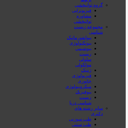
گروه توانبخشی
فیزیوتراپی
مشاوره
توانبخشی
مجموعه زیست
شناسی
بیوانفورماتیک
بیوتکنولوژی
بیوشیمی
زیست
سلولی
مولکولی
ژنتیک
فیزیولوژی
جانوری
میکروبیولوژی
بيوفيزيك
زیست
شناسی دریا
سایر رشته های
دکتری
طب سوزنی
طب سنتی