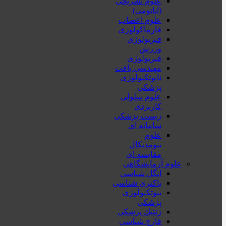
علوم تشریحی
(آناتومی)
علوم اعصاب
فارماکولوژی
فیزیولوژی
ورزش
فیزیولوژی
مهندسی بافت
نانوتکنولوژی
پزشکی
علوم سلولی
کاربردی
زیست پزشکی
سامانه ای
علوم
بیومدیکال
مقایسه ای
علوم آزمایشگاهی
انگل شناسی
باکتری شناسی
بیوتکنولوژی
پزشکی
ژنتيك پزشکی
قارچ شناسی