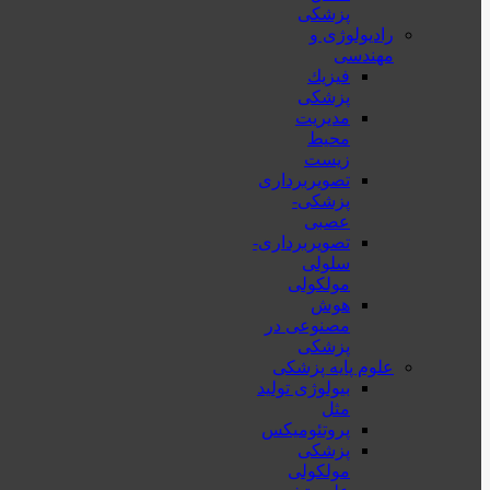
پزشکی
رادیولوژی و
مهندسی
فيزيك
پزشکی
مدیریت
محیط
زیست
تصویربرداری
پزشکی-
عصبی
تصویربرداری-
سلولی
مولکولی
هوش
مصنوعی در
پزشکی
علوم پایه پزشکی
بیولوژی تولید
مثل
پروتئومیکس
پزشکی
مولکولی