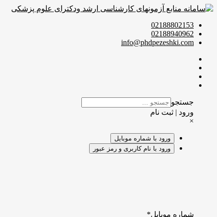
02188802153
02188940962
info@phdpezeshki.com
جستجو
ورود | ثبت نام
×
ورود با شماره موبایل
ورود با نام کاربری و رمز عبور
شماره موبایل
*