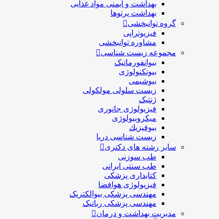
بهداشت و ایمنی مواد غذایی
بهداشت پرتوها
گروه توانبخشی
فیزیوتراپی
مشاوره توانبخشی
مجموعه زیست شناسی
بیوانفورماتیک
بیوتکنولوژی
بیوشیمی
زیست سلولی مولکولی
ژنتیک
فیزیولوژی جانوری
میکروبیولوژی
بيوفيزيك
زیست شناسی دریا
سایر رشته های دکتری
طب سوزنی
طب سنتی ایرانی
کتابداری پزشکی
فیزیولوژی هوافضا
مهندسی پزشکی بیوالکتریک
مهندسی پزشکی رباتیک
مدیریت بهداشت و درمان