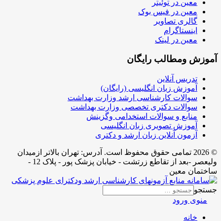
معین در توئیتر
معین در فیس بوک
گالری تصاویر
اینستاگرام
معین در لینک
آموزش ومطالب رایگان
تدریس آنلاین
آموزش زبان انگلیسی (رایگان)
سوالات کارشناسی ارشد وزارت بهداشت
سوالات دکتری تخصصی وزارت بهداشت
منابع و سوالات استخدامی وگزینش
آموزش تصویری زبان انگلیسی
آزمون آنلاین زبان ارشد و دکتری
© 2026 تمامی حقوق محفوظ است. آدرس:‌ تهران بالاتر ازمیدان
ولیعصر -بعد از تقاطع زرتشت - خیابان پزشک پور - پلاک 12 -
ساختمان معین
جستجو
منوی ورود
خانه