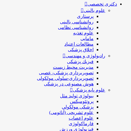
دکتری تخصصی
علوم بالینی
پرستاری
روانشناسی بالینی
روانشناسی نظامی
علوم تغذیه
مامایی
مطالعات اعتیاد
اخلاق پزشکی
رادیولوژی و مهندسی
فيزيك پزشکی
مدیریت محیط زیست
تصویربرداری پزشکی- عصبی
تصویربرداری-سلولی مولکولی
هوش مصنوعی در پزشکی
علوم پایه پزشکی
بیولوژی تولید مثل
پروتئومیکس
پزشکی مولکولی
علوم تشریحی (آناتومی)
علوم اعصاب
فارماکولوژی
فیزیولوژی ورزش