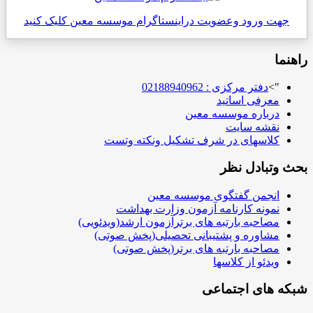
جهت ورود وعضویت دراینستاگرام موسسه معین کلیک کنید
راهنما
">
دفتر مرکزی : 02188940962
معرفی اساتید
درباره موسسه معین
نقشه سایت
کلاسهای در شرف تشکیل ونکته وتست
بحث وتبادل نظر
انجمن گفتگوی موسسه معین
نمونه کارنامه آزمون وزارت بهداشت
مصاحبه بارتبه های برترآزمون ارشد(ویدئویی)
مشاوره و پشتیبانی تحصیلی(پخش صوتی)
مصاحبه بارتبه های برتر(پخش صوتی)
ویدئو از کلاسها
شبکه های اجتماعی