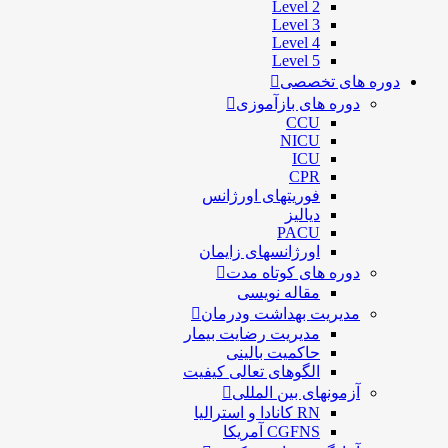
Level 2
Level 3
Level 4
Level 5
دوره های تخصصی
دوره های بازآموزی
CCU
NICU
ICU
CPR
فوریتهای اورژانس
دیالیز
PACU
اورژانسهای زایمان
دوره های کوتاه مدت
مقاله نویسی
مدیریت بهداشت ودرمان
مديريت رضايت بيمار
حاكميت بالينی
الگوهای تعالی کيفيت
آزمونهای بین المللی
RN کانادا و استرالیا
CGFNS آمریکا