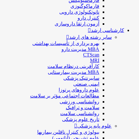
فارماسيوتيكس
فارماكوگنوزی
نانوتکنولوژی دارویی
كنترل دارو
آزمون ارتقا داروسازی
کارشناسی ارشد
سایر رشته های ارشد
بهره برداری از تأسیسات بهداشتی
MBA مدیریت دارو
CTScan
MRI
کارآفرینی درنظام سلامت
MBA مدیریت بیمارستانی
سایبرنتیک پزشکی
ایمنی صنعتی
علوم داروهای پرتوزا
مطالعات اجتماعی مؤثر بر سلامت
روانشناسی ورزشی
سلامت و ترافیک
روانشناسی سلامت
تاریخ علوم پزشکی
علوم پایه پزشکی
بیولوژی و کنترل ناقلین بیماریها
علوم تشریحی (آناتومی)