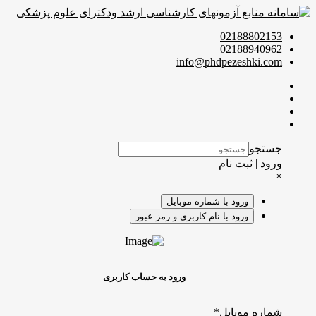
02188802153
02188940962
info@phdpezeshki.com
جستجو
ورود | ثبت نام
×
ورود با شماره موبایل
ورود با نام کاربری و رمز عبور
ورود به حساب کاربری
شماره موبایل
*