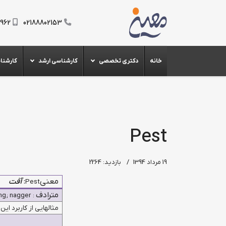
0962
02188802153
خانه
دکتری تخصصی
کارشناسی ارشد
کارشنا
Pest
19 مرداد 1394
بازدید: 2264
معنی
:
آفت
Pest
مترادف
ng; nagger
:
مثالهایی از کاربرد این