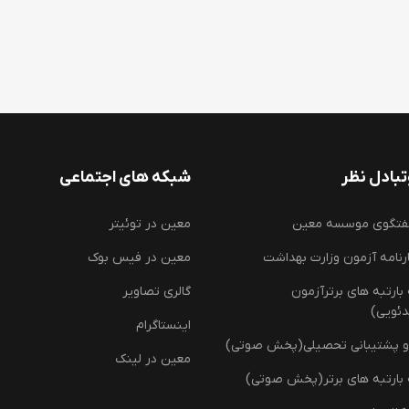
بادل نظر
شبکه های اجتماعی
فتگوی موسسه معین
معین در توئیتر
رنامه آزمون وزارت بهداشت
معین در فیس بوک
ارتبه های برترآزمون
گالری تصاویر
دئویی)
اینستاگرام
و پشتیبانی تحصیلی(پخش صوتی)
معین در لینک
بارتبه های برتر(پخش صوتی)