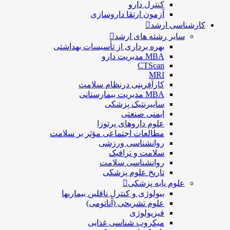
كنترل دارو
آزمون ارتقا داروسازی
کارشناسی ارشد
سایر رشته های ارشد
بهره برداری از تأسیسات بهداشتی
MBA مدیریت دارو
CTScan
MRI
کارآفرینی درنظام سلامت
MBA مدیریت بیمارستانی
سایبرنتیک پزشکی
ایمنی صنعتی
علوم داروهای پرتوزا
مطالعات اجتماعی مؤثر بر سلامت
روانشناسی ورزشی
سلامت و ترافیک
روانشناسی سلامت
تاریخ علوم پزشکی
علوم پایه پزشکی
بیولوژی و کنترل ناقلین بیماریها
علوم تشریحی (آناتومی)
فیزیولوژی
ميكروب شناسی غذایی