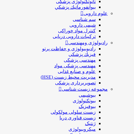
نانوتکنولوژی پزشکی
بيوانفورماتيك پزشكي
علوم دارویی
سم شناسی
شیمی دارویی
کنترل مواد خوراکی
ترکیبات دارویی دریایی
رادیولوژی ومهندسی
رادیوبیولوژی و حفاظت پرتو
فيزيك پزشکی
مهندسی پزشکی
مهندسی پزشکی مواد
علوم و صنايع غذایی
مدیریت محیط زیست (HSE)
تصویربرداری پزشکی
مجموعه زیست شناسی
بیوشیمی
بیوتکنولوژی
بیوفیزیک
زیست سلولی مولکولی
زیست فناوری دریا
ژنتیک
میکروبیولوژی