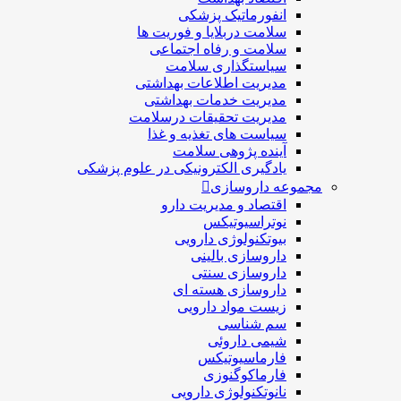
انفورماتیک پزشکی
سلامت دربلايا و فوريت ها
سلامت و رفاه اجتماعی
سیاستگذاری سلامت
مدیریت اطلاعات بهداشتی
مدیریت خدمات بهداشتی
مدیریت تحقیقات درسلامت
سیاست های تغذیه و غذا
آینده پژوهی سلامت
یادگیری الکترونیکی در علوم پزشکی
مجموعه داروسازی
اقتصاد و مديريت دارو
نوتراسیوتیکس
بيوتكنولوژی دارویی
داروسازی بالينی
داروسازی سنتی
داروسازی هسته ای
زیست مواد دارویی
سم شناسی
شيمی داروئی
فارماسيوتيكس
فارماكوگنوزی
نانوتکنولوژی دارویی