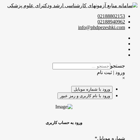
02188802153
02188940962
info@phdpezeshki.com
جستجو
ورود | ثبت نام
×
ورود با شماره موبایل
ورود با نام کاربری و رمز عبور
ورود به حساب کاربری
شماره موبایل
*