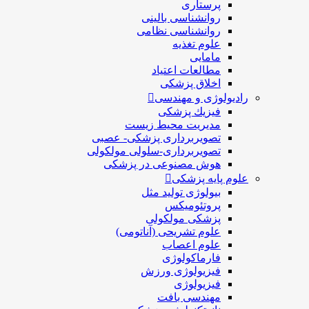
پرستاری
روانشناسی بالینی
روانشناسی نظامی
علوم تغذیه
مامایی
مطالعات اعتیاد
اخلاق پزشکی
رادیولوژی و مهندسی
فيزيك پزشکی
مدیریت محیط زیست
تصویربرداری پزشکی- عصبی
تصویربرداری-سلولی مولکولی
هوش مصنوعی در پزشکی
علوم پایه پزشکی
بیولوژی تولید مثل
پروتئومیکس
پزشکی مولکولی
علوم تشریحی (آناتومی)
علوم اعصاب
فارماکولوژی
فیزیولوژی ورزش
فیزیولوژی
مهندسی بافت