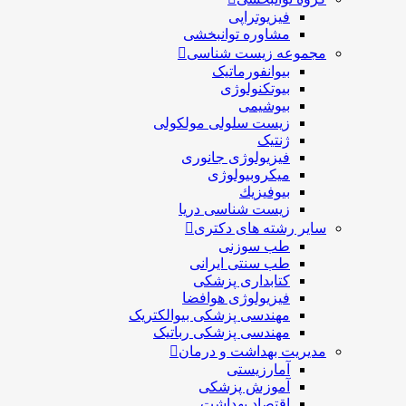
فیزیوتراپی
مشاوره توانبخشی
مجموعه زیست شناسی
بیوانفورماتیک
بیوتکنولوژی
بیوشیمی
زیست سلولی مولکولی
ژنتیک
فیزیولوژی جانوری
میکروبیولوژی
بيوفيزيك
زیست شناسی دریا
سایر رشته های دکتری
طب سوزنی
طب سنتی ایرانی
کتابداری پزشکی
فیزیولوژی هوافضا
مهندسی پزشکی بیوالکتریک
مهندسی پزشکی رباتیک
مدیریت بهداشت و درمان
آمارزیستی
آموزش پزشکی
اقتصاد بهداشت