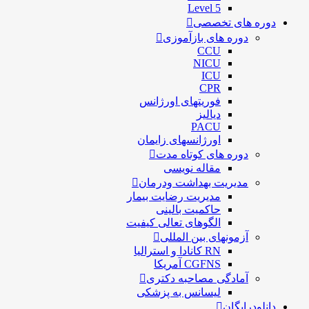
Level 5
دوره های تخصصی
دوره های بازآموزی
CCU
NICU
ICU
CPR
فوریتهای اورژانس
دیالیز
PACU
اورژانسهای زایمان
دوره های کوتاه مدت
مقاله نویسی
مدیریت بهداشت ودرمان
مديريت رضايت بيمار
حاكميت بالينی
الگوهای تعالی کيفيت
آزمونهای بین المللی
RN کانادا و استرالیا
CGFNS آمریکا
آمادگی مصاحبه دکتری
لیسانس به پزشکی
دانلودرایگان