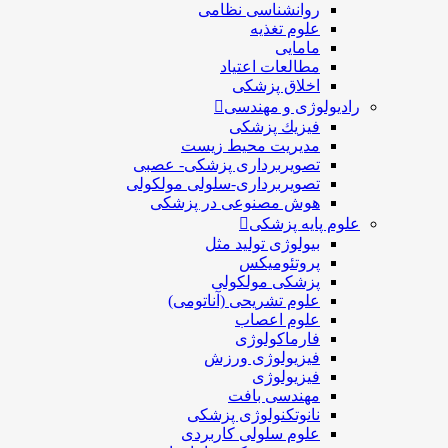
روانشناسی نظامی
علوم تغذیه
مامایی
مطالعات اعتیاد
اخلاق پزشکی
رادیولوژی و مهندسی
فيزيك پزشکی
مدیریت محیط زیست
تصویربرداری پزشکی- عصبی
تصویربرداری-سلولی مولکولی
هوش مصنوعی در پزشکی
علوم پایه پزشکی
بیولوژی تولید مثل
پروتئومیکس
پزشکی مولکولی
علوم تشریحی (آناتومی)
علوم اعصاب
فارماکولوژی
فیزیولوژی ورزش
فیزیولوژی
مهندسی بافت
نانوتکنولوژی پزشکی
علوم سلولی کاربردی