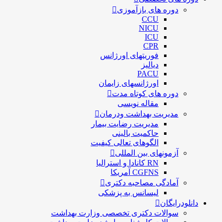
دوره های بازآموزی
CCU
NICU
ICU
CPR
فوریتهای اورژانس
دیالیز
PACU
اورژانسهای زایمان
دوره های کوتاه مدت
مقاله نویسی
مدیریت بهداشت ودرمان
مديريت رضايت بيمار
حاكميت بالينی
الگوهای تعالی کيفيت
آزمونهای بین المللی
RN کانادا و استرالیا
CGFNS آمریکا
آمادگی مصاحبه دکتری
لیسانس به پزشکی
دانلودرایگان
سوالات دکتری تخصصی وزارت بهداشت