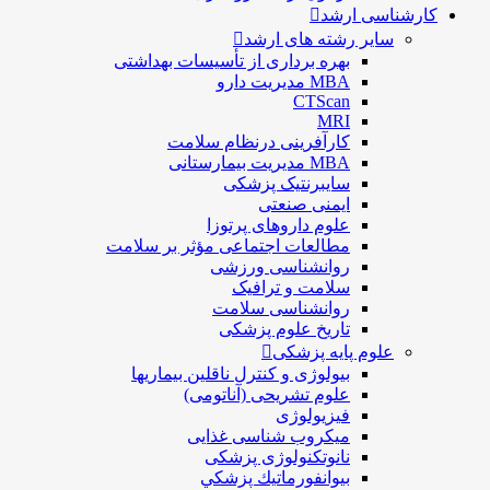
کارشناسی ارشد
سایر رشته های ارشد
بهره برداری از تأسیسات بهداشتی
MBA مدیریت دارو
CTScan
MRI
کارآفرینی درنظام سلامت
MBA مدیریت بیمارستانی
سایبرنتیک پزشکی
ایمنی صنعتی
علوم داروهای پرتوزا
مطالعات اجتماعی مؤثر بر سلامت
روانشناسی ورزشی
سلامت و ترافیک
روانشناسی سلامت
تاریخ علوم پزشکی
علوم پایه پزشکی
بیولوژی و کنترل ناقلین بیماریها
علوم تشریحی (آناتومی)
فیزیولوژی
ميكروب شناسی غذایی
نانوتکنولوژی پزشکی
بيوانفورماتيك پزشكي