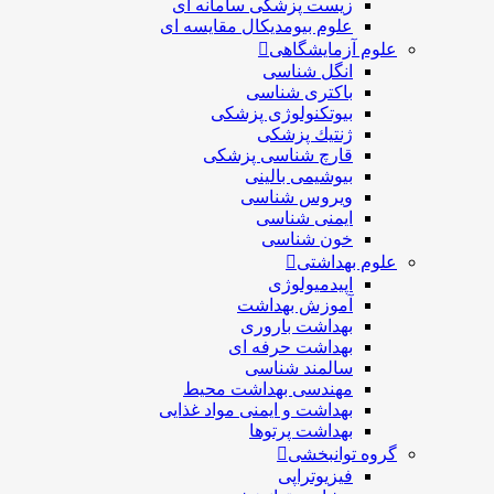
زیست پزشکی سامانه ای
علوم بیومدیکال مقایسه ای
علوم آزمایشگاهی
انگل شناسی
باکتری شناسی
بیوتکنولوژی پزشکی
ژنتيك پزشکی
قارچ شناسی پزشكی
بیوشیمی بالینی
ویروس شناسی
ایمنی شناسی
خون شناسی
علوم بهداشتی
اپیدمیولوژی
آموزش بهداشت
بهداشت باروری
بهداشت حرفه ای
سالمند شناسی
مهندسی بهداشت محيط
بهداشت و ایمنی مواد غذایی
بهداشت پرتوها
گروه توانبخشی
فیزیوتراپی