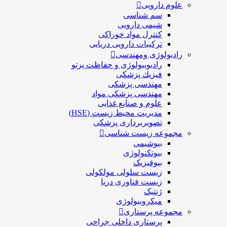
علوم دارویی
سم شناسی
شیمی دارویی
کنترل مواد خوراکی
ترکیبات دارویی دریایی
رادیولوژی ومهندسی
رادیوبیولوژی و حفاظت پرتو
فيزيك پزشکی
مهندسی پزشکی
مهندسی پزشکی مواد
علوم و صنايع غذایی
مدیریت محیط زیست (HSE)
تصویربرداری پزشکی
مجموعه زیست شناسی
بیوشیمی
بیوتکنولوژی
بیوفیزیک
زیست سلولی مولکولی
زیست فناوری دریا
ژنتیک
میکروبیولوژی
مجموعه پرستاری
پرستاری داخلی جراحی