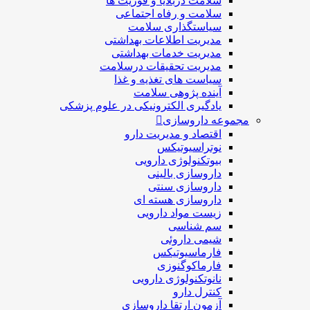
سلامت دربلايا و فوريت ها
سلامت و رفاه اجتماعی
سیاستگذاری سلامت
مدیریت اطلاعات بهداشتی
مدیریت خدمات بهداشتی
مدیریت تحقیقات درسلامت
سیاست های تغذیه و غذا
آینده پژوهی سلامت
یادگیری الکترونیکی در علوم پزشکی
مجموعه داروسازی
اقتصاد و مديريت دارو
نوتراسیوتیکس
بيوتكنولوژی دارویی
داروسازی بالينی
داروسازی سنتی
داروسازی هسته ای
زیست مواد دارویی
سم شناسی
شيمی داروئی
فارماسيوتيكس
فارماكوگنوزی
نانوتکنولوژی دارویی
كنترل دارو
آزمون ارتقا داروسازی