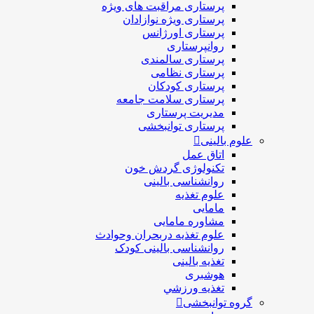
پرستاری مراقبت های ويژه
پرستاری ويژه نوازادان
پرستاری اورژانس
روانپرستاری
پرستاری سالمندی
پرستاری نظامی
پرستاری کودکان
پرستاری سلامت جامعه
مدیریت پرستاری
پرستاری توانبخشی
علوم بالینی
اتاق عمل
تکنولوژی گردش خون
روانشناسی بالینی
علوم تغذیه
مامایی
مشاوره مامایی
علوم تغذیه دربحران وحوادث
روانشناسی بالینی کودک
تغذیه بالینی
هوشبری
تغذيه ورزشي
گروه توانبخشی