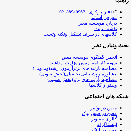
راهنما
">
دفتر مرکزی : 02188940962
معرفی اساتید
درباره موسسه معین
نقشه سایت
کلاسهای در شرف تشکیل ونکته وتست
بحث وتبادل نظر
انجمن گفتگوی موسسه معین
نمونه کارنامه آزمون وزارت بهداشت
مصاحبه بارتبه های برترآزمون ارشد(ویدئویی)
مشاوره و پشتیبانی تحصیلی(پخش صوتی)
مصاحبه بارتبه های برتر(پخش صوتی)
ویدئو از کلاسها
شبکه های اجتماعی
معین در توئیتر
معین در فیس بوک
گالری تصاویر
اینستاگرام
معین در لینک