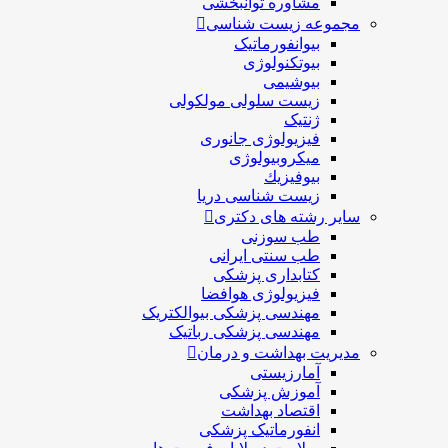
مشاوره توانبخشی
مجموعه زیست شناسی
بیوانفورماتیک
بیوتکنولوژی
بیوشیمی
زیست سلولی مولکولی
ژنتیک
فیزیولوژی جانوری
میکروبیولوژی
بيوفيزيك
زیست شناسی دریا
سایر رشته های دکتری
طب سوزنی
طب سنتی ایرانی
کتابداری پزشکی
فیزیولوژی هوافضا
مهندسی پزشکی بیوالکتریک
مهندسی پزشکی رباتیک
مدیریت بهداشت و درمان
آمارزیستی
آموزش پزشکی
اقتصاد بهداشت
انفورماتیک پزشکی