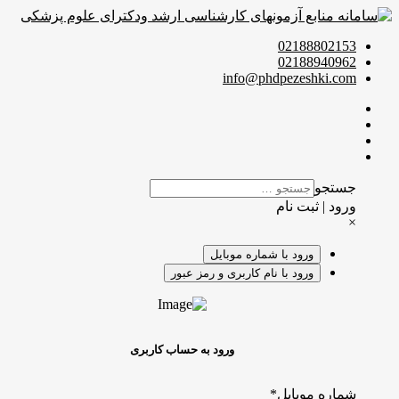
02188802153
02188940962
info@phdpezeshki.com
جستجو
ورود | ثبت نام
×
ورود با شماره موبایل
ورود با نام کاربری و رمز عبور
ورود به حساب کاربری
شماره موبایل
*