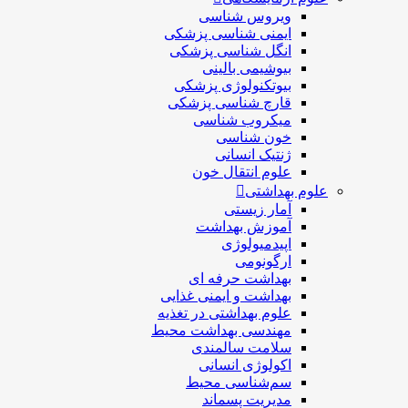
ویروس شناسی
ایمنی شناسی پزشكی
انگل شناسی پزشکی
بیوشیمی بالینی
بیوتکنولوژی پزشکی
قارچ شناسی پزشکی
ميكروب شناسی
خون شناسی
ژنتیک انسانی
علوم انتقال خون
علوم بهداشتی
آمار زیستی
آموزش بهداشت
اپیدمیولوژی
ارگونومی
بهداشت حرفه ای
بهداشت و ایمنی غذایی
علوم بهداشتی در تغذیه
مهندسی بهداشت محيط
سلامت سالمندی
اکولوژی انسانی
سم‌شناسی محیط
مدیریت پسماند