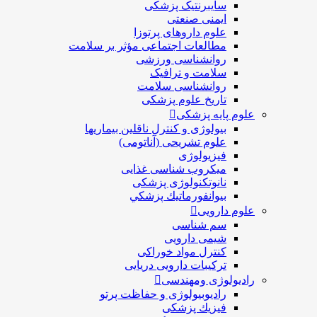
سایبرنتیک پزشکی
ایمنی صنعتی
علوم داروهای پرتوزا
مطالعات اجتماعی مؤثر بر سلامت
روانشناسی ورزشی
سلامت و ترافیک
روانشناسی سلامت
تاریخ علوم پزشکی
علوم پایه پزشکی
بیولوژی و کنترل ناقلین بیماریها
علوم تشریحی (آناتومی)
فیزیولوژی
ميكروب شناسی غذایی
نانوتکنولوژی پزشکی
بيوانفورماتيك پزشكي
علوم دارویی
سم شناسی
شیمی دارویی
کنترل مواد خوراکی
ترکیبات دارویی دریایی
رادیولوژی ومهندسی
رادیوبیولوژی و حفاظت پرتو
فيزيك پزشکی