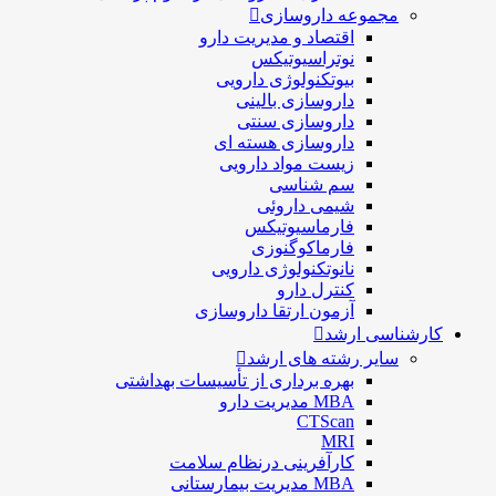
مجموعه داروسازی
اقتصاد و مديريت دارو
نوتراسیوتیکس
بيوتكنولوژی دارویی
داروسازی بالينی
داروسازی سنتی
داروسازی هسته ای
زیست مواد دارویی
سم شناسی
شيمی داروئی
فارماسيوتيكس
فارماكوگنوزی
نانوتکنولوژی دارویی
كنترل دارو
آزمون ارتقا داروسازی
کارشناسی ارشد
سایر رشته های ارشد
بهره برداری از تأسیسات بهداشتی
MBA مدیریت دارو
CTScan
MRI
کارآفرینی درنظام سلامت
MBA مدیریت بیمارستانی