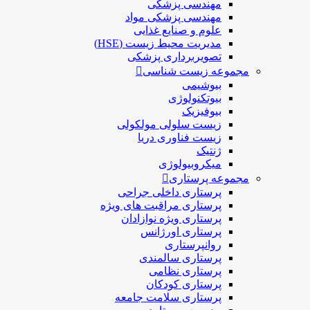
مهندسی پزشکی
مهندسی پزشکی مواد
علوم و صنايع غذایی
مدیریت محیط زیست (HSE)
تصویربرداری پزشکی
مجموعه زیست شناسی
بیوشیمی
بیوتکنولوژی
بیوفیزیک
زیست سلولی مولکولی
زیست فناوری دریا
ژنتیک
میکروبیولوژی
مجموعه پرستاری
پرستاری داخلی جراحی
پرستاری مراقبت های ويژه
پرستاری ويژه نوازادان
پرستاری اورژانس
روانپرستاری
پرستاری سالمندی
پرستاری نظامی
پرستاری کودکان
پرستاری سلامت جامعه