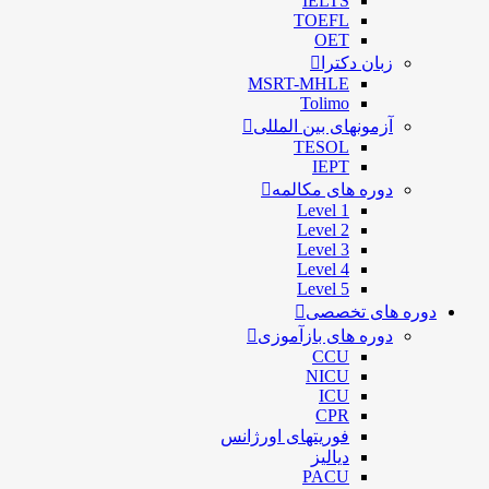
IELTS
TOEFL
OET
زبان دکترا
MSRT-MHLE
Tolimo
آزمونهای بین المللی
TESOL
IEPT
دوره های مکالمه
Level 1
Level 2
Level 3
Level 4
Level 5
دوره های تخصصی
دوره های بازآموزی
CCU
NICU
ICU
CPR
فوریتهای اورژانس
دیالیز
PACU