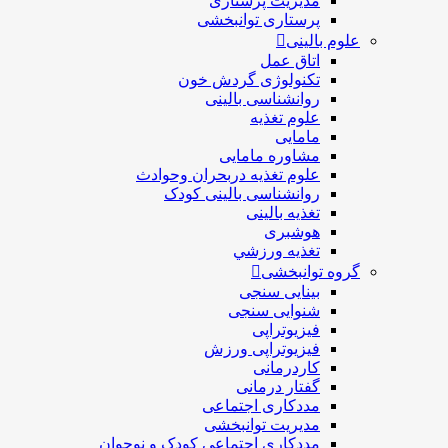
مدیریت پرستاری
پرستاری توانبخشی
علوم بالینی
اتاق عمل
تکنولوژی گردش خون
روانشناسی بالینی
علوم تغذیه
مامایی
مشاوره مامایی
علوم تغذیه دربحران وحوادث
روانشناسی بالینی کودک
تغذیه بالینی
هوشبری
تغذيه ورزشي
گروه توانبخشی
بینایی سنجی
شنوایی سنجی
فیزیوتراپی
فیزیوتراپی ورزش
کاردرمانی
گفتار درمانی
مددکاری اجتماعی
مديريت توانبخشی
مددکاري اجتماعي کودک و نوجوان