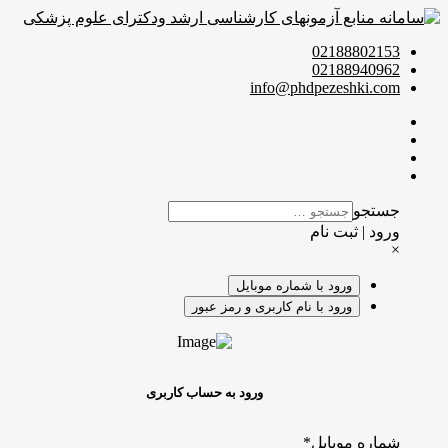
02188802153
02188940962
info@phdpezeshki.com
جستجو
ورود | ثبت نام
×
ورود با شماره موبایل
ورود با نام کاربری و رمز عبور
ورود به حساب کاربری
شماره موبایل
*