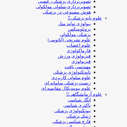
تصویربرداری پزشکی- عصبی
تصویربرداری-سلولی مولکولی
هوش مصنوعی در پزشکی
علوم پایه پزشکی
بیولوژی تولید مثل
پروتئومیکس
پزشکی مولکولی
علوم تشریحی (آناتومی)
علوم اعصاب
فارماکولوژی
فیزیولوژی ورزش
فیزیولوژی
مهندسی بافت
نانوتکنولوژی پزشکی
علوم سلولی کاربردی
زیست پزشکی سامانه ای
علوم بیومدیکال مقایسه ای
علوم آزمایشگاهی
انگل شناسی
باکتری شناسی
بیوتکنولوژی پزشکی
ژنتيك پزشکی
قارچ شناسی پزشكی
بیوشیمی بالینی