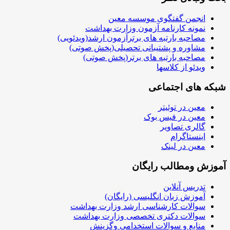
انجمن گفتگوی موسسه معین
نمونه کارنامه آزمون وزارت بهداشت
مصاحبه بارتبه های برترآزمون ارشد(ویدئویی)
مشاوره و پشتیبانی تحصیلی(پخش صوتی)
مصاحبه بارتبه های برتر(پخش صوتی)
ویدئو از کلاسها
شبکه های اجتماعی
معین در توئیتر
معین در فیس بوک
گالری تصاویر
اینستاگرام
معین در لینک
آموزش ومطالب رایگان
تدریس آنلاین
آموزش زبان انگلیسی (رایگان)
سوالات کارشناسی ارشد وزارت بهداشت
سوالات دکتری تخصصی وزارت بهداشت
منابع و سوالات استخدامی وگزینش