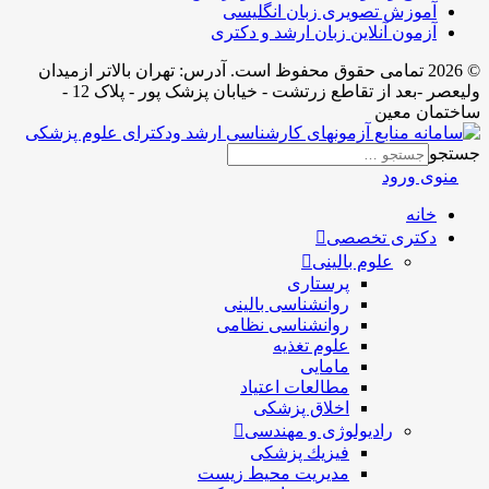
آموزش تصویری زبان انگلیسی
آزمون آنلاین زبان ارشد و دکتری
© 2026 تمامی حقوق محفوظ است. آدرس:‌ تهران بالاتر ازمیدان
ولیعصر -بعد از تقاطع زرتشت - خیابان پزشک پور - پلاک 12 -
ساختمان معین
جستجو
منوی ورود
خانه
دکتری تخصصی
علوم بالینی
پرستاری
روانشناسی بالینی
روانشناسی نظامی
علوم تغذیه
مامایی
مطالعات اعتیاد
اخلاق پزشکی
رادیولوژی و مهندسی
فيزيك پزشکی
مدیریت محیط زیست