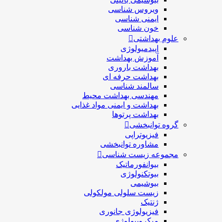
ویروس شناسی
ایمنی شناسی
خون شناسی
علوم بهداشتی
اپیدمیولوژی
آموزش بهداشت
بهداشت باروری
بهداشت حرفه ای
سالمند شناسی
مهندسی بهداشت محيط
بهداشت و ایمنی مواد غذایی
بهداشت پرتوها
گروه توانبخشی
فیزیوتراپی
مشاوره توانبخشی
مجموعه زیست شناسی
بیوانفورماتیک
بیوتکنولوژی
بیوشیمی
زیست سلولی مولکولی
ژنتیک
فیزیولوژی جانوری
میکروبیولوژی