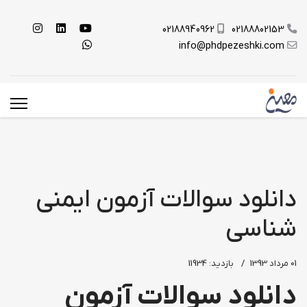
02188940962
02188802153
info@phdpezeshki.com
دانلود سوالات آزمون ایمنی
شناسی
01 مرداد 1393
بازدید: 11934
دانلود سوالات آزمون