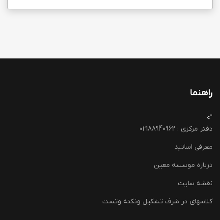
راهنما
">
دفتر مرکزی : 02188940962
معرفی اساتید
درباره موسسه معین
نقشه سایت
کلاسهای در شرف تشکیل ونکته وتست