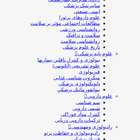
سایبرنتیک پزشکی
ایمنی صنعتی
علوم داروهای پرتوزا
مطالعات اجتماعی مؤثر بر سلامت
روانشناسی ورزشی
سلامت و ترافیک
روانشناسی سلامت
تاریخ علوم پزشکی
علوم پایه پزشکی
بیولوژی و کنترل ناقلین بیماریها
علوم تشریحی (آناتومی)
فیزیولوژی
ميكروب شناسی غذایی
نانوتکنولوژی پزشکی
بيوانفورماتيك پزشكي
علوم دارویی
سم شناسی
شیمی دارویی
کنترل مواد خوراکی
ترکیبات دارویی دریایی
رادیولوژی ومهندسی
رادیوبیولوژی و حفاظت پرتو
فيزيك پزشکی