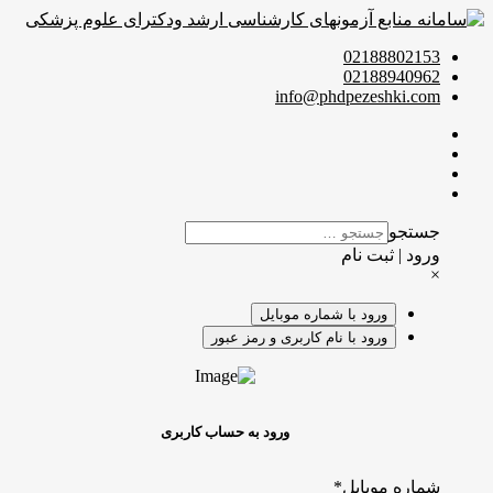
021888021
021889409
info@phdpezeshki.c
تجو
د | ثبت نام
ورود با شماره موبایل
ورود با نام کاربری و رمز عبور
ورود به حساب کاربری
ره موبایل
*