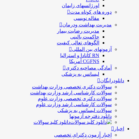
اورژانسهای زایمان
دوره های کوتاه مدت
مقاله نویسی
مدیریت بهداشت ودرمان
مديريت رضايت بيمار
حاكميت بالينی
الگوهای تعالی کيفيت
آزمونهای بین المللی
RN کانادا و استرالیا
CGFNS آمریکا
آمادگی مصاحبه دکتری
لیسانس به پزشکی
لودرایگان
سوالات دکتری تخصصی وزارت بهداشت
سوالات کارشناسی ارشد وزارت بهداشت
سوالات دکتری تخصصی وزارت علوم
سوالات کارشناسی ارشد وزارت علوم
سوالات لیسانس به پزشکی
دانلود دفترچه آزمونها
دانلود کلید سوالات
ار
اخبار آزمون دکترای تخصصی