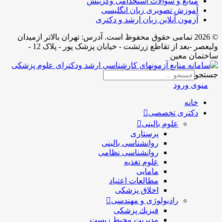
ابع و سوالات استخدامی وگزینش
وزش تصویری زبان انگلیسی
ون آنلاین زبان ارشد و دکتری
2026 تمامی حقوق محفوظ است. آدرس:‌ تهران بالاتر ازمیدان
ولیعصر -بعد از تقاطع زرتشت - خیابان پزشک پور - پلاک 12 -
 معین
ورود
ه
تری تخصصی
علوم بالینی
پرستاری
روانشناسی بالینی
روانشناسی نظامی
علوم تغذیه
مامایی
مطالعات اعتیاد
اخلاق پزشکی
رادیولوژی و مهندسی
فيزيك پزشکی
مدیریت محیط زیست