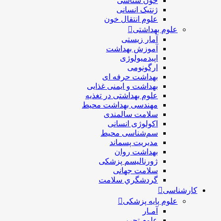
خون شناسی
ژنتیک انسانی
علوم انتقال خون
علوم بهداشتی
آمار زیستی
آموزش بهداشت
اپیدمیولوژی
ارگونومی
بهداشت حرفه ای
بهداشت و ایمنی غذایی
علوم بهداشتی در تغذیه
مهندسی بهداشت محيط
سلامت سالمندی
اکولوژی انسانی
سم‌شناسی محیط
مدیریت پسماند
بهداشت روان
ژورنالیسم پزشکی
سلامت جهانی
گردشگري سلامت
رشناسی
علوم پایه پزشکی
آمـار
علوم تجربی