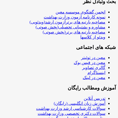
ادل نظر
جمن گفتگوی موسسه معین
نه کارنامه آزمون وزارت بهداشت
حبه بارتبه های برترآزمون ارشد(ویدئویی)
اوره و پشتیبانی تحصیلی(پخش صوتی)
حبه بارتبه های برتر(پخش صوتی)
ئو از کلاسها
ای اجتماعی
ن در توئیتر
ین در فیس بوک
ری تصاویر
ستاگرام
ن در لینک
ومطالب رایگان
یس آنلاین
زش زبان انگلیسی (رایگان)
الات کارشناسی ارشد وزارت بهداشت
الات دکتری تخصصی وزارت بهداشت