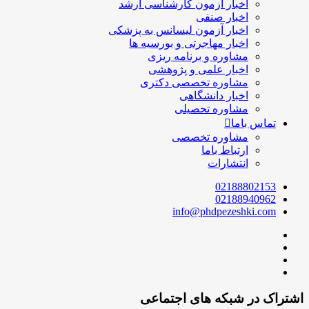
اخبار آزمون کارشناسی ارشد
اخبار صنفی
اخبار آزمون لیسانس به پزشکی
اخبار مهاجرتی و بورسیه ها
مشاوره و برنامه ریزی
اخبار علمی و پژوهشی
مشاوره تخصصی دکتری
اخبار دانشگاهی
مشاوره تحصیلی
س باما
مشاوره تخصصی
ارتباط باما
انتشارات
021888021
021889409
info@phdpezeshki.c
در شبکه های اجتماعی