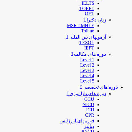
IELTS
TOEFL
OET
زبان دکترا
MSRT-MHLE
Tolimo
آزمونهای بین المللی
TESOL
IEPT
دوره های مکالمه
Level 1
Level 2
Level 3
Level 4
Level 5
ره های تخصصی
دوره های بازآموزی
CCU
NICU
ICU
CPR
فوریتهای اورژانس
دیالیز
PACU