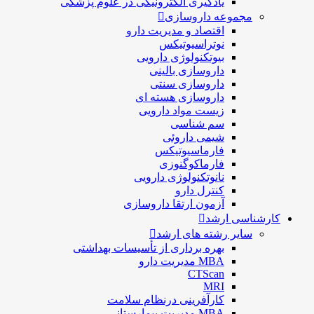
یادگیری الکترونیکی در علوم پزشکی
مجموعه داروسازی
اقتصاد و مديريت دارو
نوتراسیوتیکس
بيوتكنولوژی دارویی
داروسازی بالينی
داروسازی سنتی
داروسازی هسته ای
زیست مواد دارویی
سم شناسی
شيمی داروئی
فارماسيوتيكس
فارماكوگنوزی
نانوتکنولوژی دارویی
كنترل دارو
آزمون ارتقا داروسازی
رشناسی ارشد
سایر رشته های ارشد
بهره برداری از تأسیسات بهداشتی
MBA مدیریت دارو
CTScan
MRI
کارآفرینی درنظام سلامت
MBA مدیریت بیمارستانی