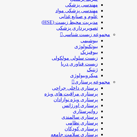
مهندسی پزشکی
مهندسی پزشکی مواد
علوم و صنايع غذایی
مدیریت محیط زیست (HSE)
تصویربرداری پزشکی
مجموعه زیست شناسی
بیوشیمی
بیوتکنولوژی
بیوفیزیک
زیست سلولی مولکولی
زیست فناوری دریا
ژنتیک
میکروبیولوژی
مجموعه پرستاری
پرستاری داخلی جراحی
پرستاری مراقبت های ويژه
پرستاری ويژه نوازادان
پرستاری اورژانس
روانپرستاری
پرستاری سالمندی
پرستاری نظامی
پرستاری کودکان
پرستاری سلامت جامعه