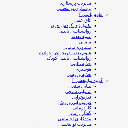
مدیریت پرستاری
پرستاری توانبخشی
علوم بالینی
اتاق عمل
تکنولوژی گردش خون
روانشناسی بالینی
علوم تغذیه
مامایی
مشاوره مامایی
علوم تغذیه دربحران وحوادث
روانشناسی بالینی کودک
تغذیه بالینی
هوشبری
تغذيه ورزشي
گروه توانبخشی
بینایی سنجی
شنوایی سنجی
فیزیوتراپی
فیزیوتراپی ورزش
کاردرمانی
گفتار درمانی
مددکاری اجتماعی
مديريت توانبخشی