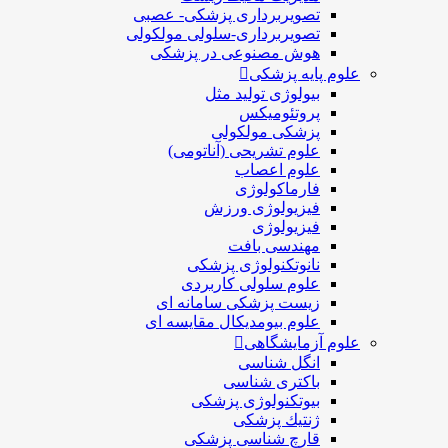
تصویربرداری پزشکی- عصبی
تصویربرداری-سلولی مولکولی
هوش مصنوعی در پزشکی
علوم پایه پزشکی
بیولوژی تولید مثل
پروتئومیکس
پزشکی مولکولی
علوم تشریحی (آناتومی)
علوم اعصاب
فارماکولوژی
فیزیولوژی ورزش
فیزیولوژی
مهندسی بافت
نانوتکنولوژی پزشکی
علوم سلولی کاربردی
زیست پزشکی سامانه ای
علوم بیومدیکال مقایسه ای
علوم آزمایشگاهی
انگل شناسی
باکتری شناسی
بیوتکنولوژی پزشکی
ژنتيك پزشکی
قارچ شناسی پزشكی