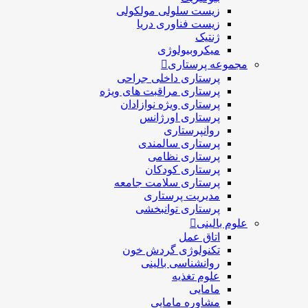
زیست سلولی مولکولی
زیست فناوری دریا
ژنتیک
میکروبیولوژی
مجموعه پرستاری
پرستاری داخلی جراحی
پرستاری مراقبت های ويژه
پرستاری ويژه نوازادان
پرستاری اورژانس
روانپرستاری
پرستاری سالمندی
پرستاری نظامی
پرستاری کودکان
پرستاری سلامت جامعه
مدیریت پرستاری
پرستاری توانبخشی
علوم بالینی
اتاق عمل
تکنولوژی گردش خون
روانشناسی بالینی
علوم تغذیه
مامایی
مشاوره مامایی