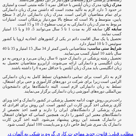
مدرک زبان
:
مدرک زبان آیلتس با حداقل نمره 5 نکته مثبتی است و امتیازی
در حدود 5 دارد. لازم به تأکید مجدد است که داشتن مدرک زبان دانمارکی
برای تمام متقاضیان الزامی است. مدرک زبان دانمارکی دارای 3 سطح
پایین، متوسط و بالا است که سطح بالا موردنیاز پزشکان است. امتیازات
مربوط به مدرک زبان دانمارکی به ترتیب سطوح 5، 10 و 15 است.
سابقه کار
:
سابقه کار به مدت 1 تا 5 سال می‌توانند 5، 10 و یا 15 امتیاز
کسب نمایند.
تحصیل یا یک سال اقامت دائم در یکی از کشورهای اتحادیه اروپا یا کشور
سوئیس 5 تا 10 امتیاز دارد.
شرایط سنی مناسب
:
متقاضیانی باسن کمتر از 34 سال 15 امتیاز و 35 تا 40
سال باشد 10 امتیاز کسب می‌نمایند.
تحصیل رشته پزشکی در دانمارک حدود 6 سال زمان می‌برد و دروس به دو
زبان انگلیسی و دانمارکی ارائه می‌شوند، ازاین‌رو متقاضیان تحصیل به
زبان انگلیسی باید مدرک زبان آیلتس با حداقل نمره 6 را داشته باشند.
لازم به ذکر است برای تمامی دانشجویان تسلط کامل به زبان دانمارکی
الزامی است زیرا برای شرکت در دوره‌های کارآموزی و حتی برای اشتغال،
تسلط به زبان دانمارکی لازم است. البته دانشگاه‌ها برای دانشجویان
بین‌المللی دوره‌های آموزشی زبان دانمارکی برگزار می‌نمایند.
راحت‌ترین روش جهت ادامه تحصیل پزشکی در کشور دانمارک و اخذ ویزای
کاری پزشکی اخذ گرین کارت این کشور است. این روش برای افرادی که
مدرک پزشکی از دانشگاه‌های ایران را دارند و قصد اخذ تخصص از
دانشگاه‌های معتبر این کشور را دارند، همچنین کسانی که خواهان اشتغال
در دانمارک هستند این روش پیشنهاد می‌شود. البته اخذ گرین کارت
دانمارک یک سری شرایط خاص دارد و می‌بایست 100 امتیاز کسب شود.
مطلب قبلی: قانون جدید مهاجرت کاری گروه پزشکی به آلمان در