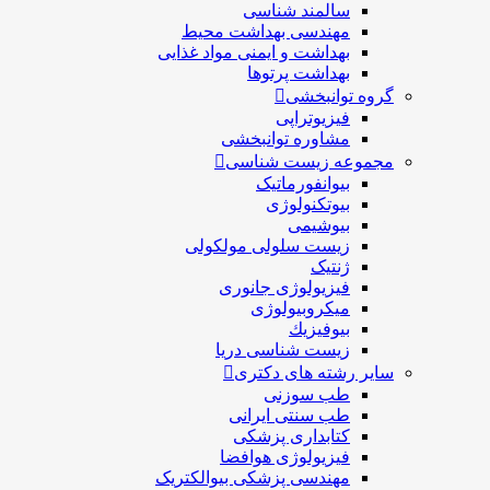
سالمند شناسی
مهندسی بهداشت محيط
بهداشت و ایمنی مواد غذایی
بهداشت پرتوها
گروه توانبخشی
فیزیوتراپی
مشاوره توانبخشی
مجموعه زیست شناسی
بیوانفورماتیک
بیوتکنولوژی
بیوشیمی
زیست سلولی مولکولی
ژنتیک
فیزیولوژی جانوری
میکروبیولوژی
بيوفيزيك
زیست شناسی دریا
سایر رشته های دکتری
طب سوزنی
طب سنتی ایرانی
کتابداری پزشکی
فیزیولوژی هوافضا
مهندسی پزشکی بیوالکتریک