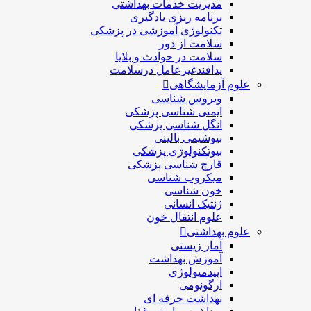
مديريت خدمات بهداشتی
برنامه ریزی یادگیری
تکنولوژی آموزشی در پزشکی
سلامت از دور
سلامت در حوادث و بلایا
پدافندغیرعامل درسلامت
علوم آزمایشگاهی
ویروس شناسی
ایمنی شناسی پزشكی
انگل شناسی پزشکی
بیوشیمی بالینی
بیوتکنولوژی پزشکی
قارچ شناسی پزشکی
ميكروب شناسی
خون شناسی
ژنتیک انسانی
علوم انتقال خون
علوم بهداشتی
آمار زیستی
آموزش بهداشت
اپیدمیولوژی
ارگونومی
بهداشت حرفه ای