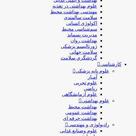
بهداشت و ایمنی غذایی
علوم بهداشتی در تغذیه
مهندسی بهداشت محيط
سلامت سالمندی
اکولوژی انسانی
سم‌شناسی محیط
مدیریت پسماند
بهداشت روان
ژورنالیسم پزشکی
سلامت جهانی
گردشگري سلامت
کارشناسی
علوم پایه پزشکی
آمـار
علوم تجربی
ریاضی
علوم آزمایشگاهی
علوم بهداشتی
بهداشت محیط
بهداشت عمومی
بهداشت حرفه ای
رادیولوژی و مهندسی
علوم وصنایع غذایی