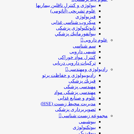
بیولوژی و کنترل ناقلین بیماریها
علوم تشریحی (آناتومی)
فیزیولوژی
ميكروب شناسی غذایی
نانوتکنولوژی پزشکی
بيوانفورماتيك پزشكي
علوم دارویی
سم شناسی
شیمی دارویی
کنترل مواد خوراکی
ترکیبات دارویی دریایی
رادیولوژی ومهندسی
رادیوبیولوژی و حفاظت پرتو
فيزيك پزشکی
مهندسی پزشکی
مهندسی پزشکی مواد
علوم و صنايع غذایی
مدیریت محیط زیست (HSE)
تصویربرداری پزشکی
مجموعه زیست شناسی
بیوشیمی
بیوتکنولوژی
بیوفیزیک