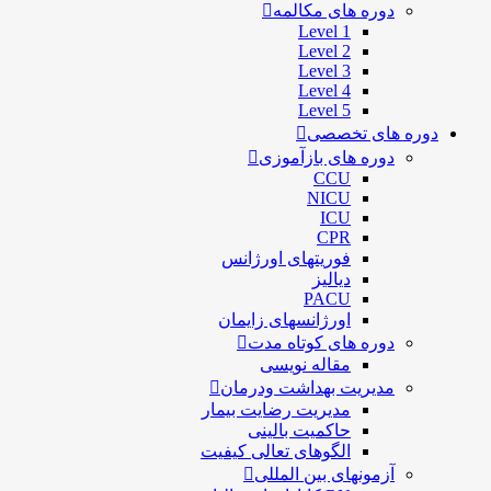
دوره های مکالمه
Level 1
Level 2
Level 3
Level 4
Level 5
دوره های تخصصی
دوره های بازآموزی
CCU
NICU
ICU
CPR
فوریتهای اورژانس
دیالیز
PACU
اورژانسهای زایمان
دوره های کوتاه مدت
مقاله نویسی
مدیریت بهداشت ودرمان
مديريت رضايت بيمار
حاكميت بالينی
الگوهای تعالی کيفيت
آزمونهای بین المللی