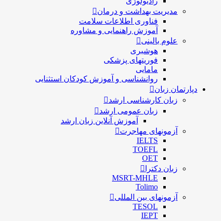
رادیولوژی
مدیریت بهداشت و درمان
فناوری اطلاعات سلامت
آموزش راهنمایی و مشاوره
علوم بالینی
هوشبری
فوریتهای پزشکی
مامایی
روانشناسی و آموزش کودکان استثنایی
دپارتمان زبان
زبان کارشناسی ارشد
زبان عمومی ارشد
آموزش آنلاین زبان ارشد
آزمونهای مهاجرت
IELTS
TOEFL
OET
زبان دکترا
MSRT-MHLE
Tolimo
آزمونهای بین المللی
TESOL
IEPT