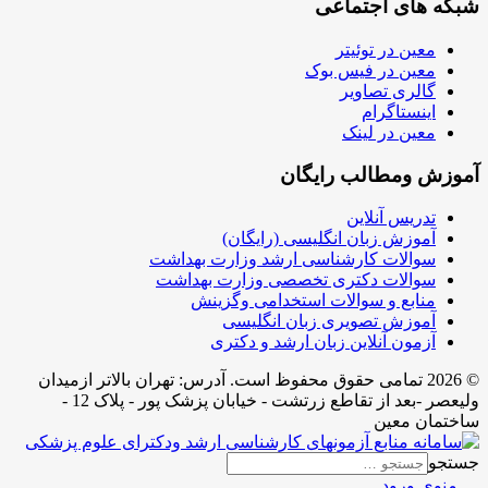
شبکه های اجتماعی
معین در توئیتر
معین در فیس بوک
گالری تصاویر
اینستاگرام
معین در لینک
آموزش ومطالب رایگان
تدریس آنلاین
آموزش زبان انگلیسی (رایگان)
سوالات کارشناسی ارشد وزارت بهداشت
سوالات دکتری تخصصی وزارت بهداشت
منابع و سوالات استخدامی وگزینش
آموزش تصویری زبان انگلیسی
آزمون آنلاین زبان ارشد و دکتری
© 2026 تمامی حقوق محفوظ است. آدرس:‌ تهران بالاتر ازمیدان
ولیعصر -بعد از تقاطع زرتشت - خیابان پزشک پور - پلاک 12 -
ساختمان معین
جستجو
منوی ورود