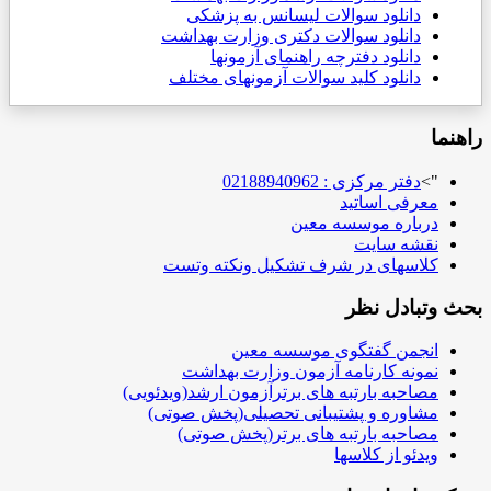
دانلود سوالات لیسانس به پزشکی
دانلود سوالات دکتری وزارت بهداشت
دانلود دفترچه راهنمای آزمونها
دانلود کلید سوالات آزمونهای مختلف
راهنما
">
دفتر مرکزی : 02188940962
معرفی اساتید
درباره موسسه معین
نقشه سایت
کلاسهای در شرف تشکیل ونکته وتست
بحث وتبادل نظر
انجمن گفتگوی موسسه معین
نمونه کارنامه آزمون وزارت بهداشت
مصاحبه بارتبه های برترآزمون ارشد(ویدئویی)
مشاوره و پشتیبانی تحصیلی(پخش صوتی)
مصاحبه بارتبه های برتر(پخش صوتی)
ویدئو از کلاسها