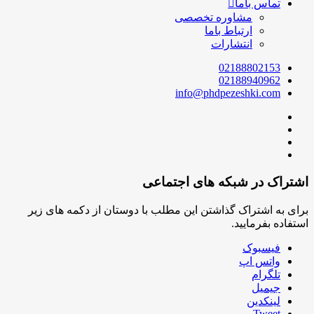
تماس باما
مشاوره تخصصی
ارتباط باما
انتشارات
02188802153
02188940962
info@phdpezeshki.com
اشتراک در شبکه های اجتماعی
برای به اشتراک گذاشتن این مطلب با دوستان از دکمه های زیر
استفاده بفرمایید.
فیسبوک
واتس اپ
تلگرام
جیمیل
لینکدین
Tweet