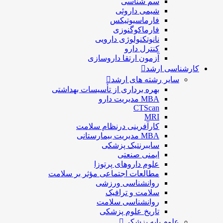
سم شناسی
شيمی داروئی
فارماسيوتيكس
فارماكوگنوزی
نانوتکنولوژی دارویی
كنترل دارو
آزمون ارتقا داروسازی
کارشناسی ارشد
سایر رشته های ارشد
بهره برداری از تأسیسات بهداشتی
MBA مدیریت دارو
CTScan
MRI
کارآفرینی درنظام سلامت
MBA مدیریت بیمارستانی
سایبرنتیک پزشکی
ایمنی صنعتی
علوم داروهای پرتوزا
مطالعات اجتماعی مؤثر بر سلامت
روانشناسی ورزشی
سلامت و ترافیک
روانشناسی سلامت
تاریخ علوم پزشکی
علوم پایه پزشکی