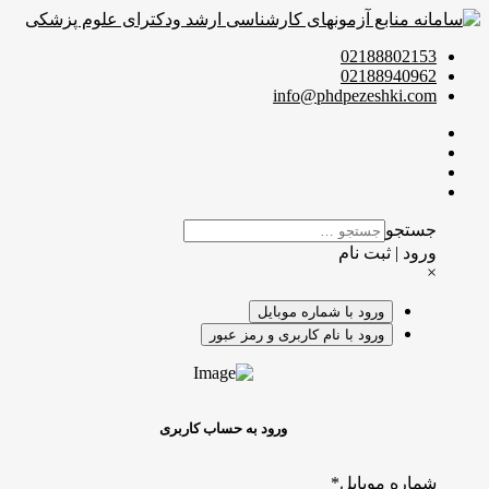
02188802153
02188940962
info@phdpezeshki.com
جستجو
ورود | ثبت نام
×
ورود با شماره موبایل
ورود با نام کاربری و رمز عبور
ورود به حساب کاربری
شماره موبایل
*