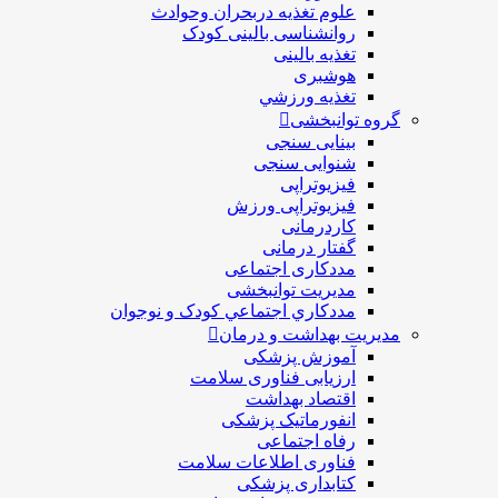
علوم تغذیه دربحران وحوادث
روانشناسی بالینی کودک
تغذیه بالینی
هوشبری
تغذيه ورزشي
گروه توانبخشی
بینایی سنجی
شنوایی سنجی
فیزیوتراپی
فیزیوتراپی ورزش
کاردرمانی
گفتار درمانی
مددکاری اجتماعی
مديريت توانبخشی
مددکاري اجتماعي کودک و نوجوان
مدیریت بهداشت و درمان
آموزش پزشکی
ارزیابی فناوری سلامت
اقتصاد بهداشت
انفورماتیک پزشکی
رفاه اجتماعی
فناوری اطلاعات سلامت
کتابداری پزشکی