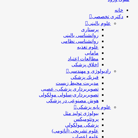
خانه
دکتری تخصصی
علوم بالینی
پرستاری
روانشناسی بالینی
روانشناسی نظامی
علوم تغذیه
مامایی
مطالعات اعتیاد
اخلاق پزشکی
رادیولوژی و مهندسی
فيزيك پزشکی
مدیریت محیط زیست
تصویربرداری پزشکی- عصبی
تصویربرداری-سلولی مولکولی
هوش مصنوعی در پزشکی
علوم پایه پزشکی
بیولوژی تولید مثل
پروتئومیکس
پزشکی مولکولی
علوم تشریحی (آناتومی)
علوم اعصاب