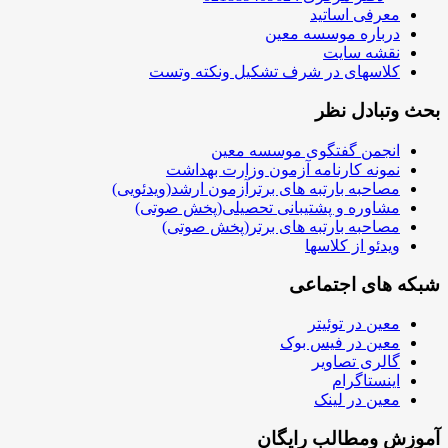
معرفی اساتید
درباره موسسه معین
نقشه سایت
کلاسهای در شرف تشکیل ونکته وتست
بحث وتبادل نظر
انجمن گفتگوی موسسه معین
نمونه کارنامه آزمون وزارت بهداشت
مصاحبه بارتبه های برترآزمون ارشد(ویدئویی)
مشاوره و پشتیبانی تحصیلی(پخش صوتی)
مصاحبه بارتبه های برتر(پخش صوتی)
ویدئو از کلاسها
شبکه های اجتماعی
معین در توئیتر
معین در فیس بوک
گالری تصاویر
اینستاگرام
معین در لینک
آموزش ومطالب رایگان