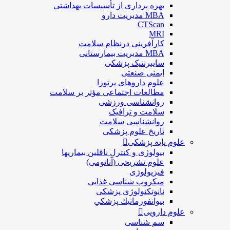
بهره برداری از تأسیسات بهداشتی
MBA مدیریت دارو
CTScan
MRI
کارآفرینی درنظام سلامت
MBA مدیریت بیمارستانی
سایبرنتیک پزشکی
ایمنی صنعتی
علوم داروهای پرتوزا
مطالعات اجتماعی مؤثر بر سلامت
روانشناسی ورزشی
سلامت و ترافیک
روانشناسی سلامت
تاریخ علوم پزشکی
علوم پایه پزشکی
بیولوژی و کنترل ناقلین بیماریها
علوم تشریحی (آناتومی)
فیزیولوژی
ميكروب شناسی غذایی
نانوتکنولوژی پزشکی
بيوانفورماتيك پزشكي
علوم دارویی
سم شناسی