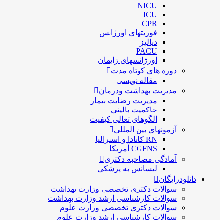
NICU
ICU
CPR
فوریتهای اورژانس
دیالیز
PACU
اورژانسهای زایمان
دوره های کوتاه مدت
مقاله نویسی
مدیریت بهداشت ودرمان
مديريت رضايت بيمار
حاكميت بالينی
الگوهای تعالی کيفيت
آزمونهای بین المللی
RN کانادا و استرالیا
CGFNS آمریکا
آمادگی مصاحبه دکتری
لیسانس به پزشکی
دانلودرایگان
سوالات دکتری تخصصی وزارت بهداشت
سوالات کارشناسی ارشد وزارت بهداشت
سوالات دکتری تخصصی وزارت علوم
سوالات کارشناسی ارشد وزارت علوم