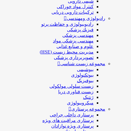
شیمی دارویی
کنترل مواد خوراکی
ترکیبات دارویی دریایی
رادیولوژی ومهندسی
رادیوبیولوژی و حفاظت پرتو
فيزيك پزشکی
مهندسی پزشکی
مهندسی پزشکی مواد
علوم و صنايع غذایی
مدیریت محیط زیست (HSE)
تصویربرداری پزشکی
مجموعه زیست شناسی
بیوشیمی
بیوتکنولوژی
بیوفیزیک
زیست سلولی مولکولی
زیست فناوری دریا
ژنتیک
میکروبیولوژی
مجموعه پرستاری
پرستاری داخلی جراحی
پرستاری مراقبت های ويژه
پرستاری ويژه نوازادان