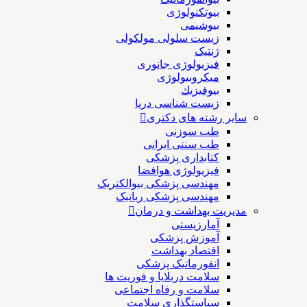
بیوتکنولوژی
بیوشیمی
زیست سلولی مولکولی
ژنتیک
فیزیولوژی جانوری
میکروبیولوژی
بيوفيزيك
زیست شناسی دریا
سایر رشته های دکتری
طب سوزنی
طب سنتی ایرانی
کتابداری پزشکی
فیزیولوژی هوافضا
مهندسی پزشکی بیوالکتریک
مهندسی پزشکی رباتیک
مدیریت بهداشت و درمان
آمارزیستی
آموزش پزشکی
اقتصاد بهداشت
انفورماتیک پزشکی
سلامت دربلايا و فوريت ها
سلامت و رفاه اجتماعی
سیاستگذاری سلامت