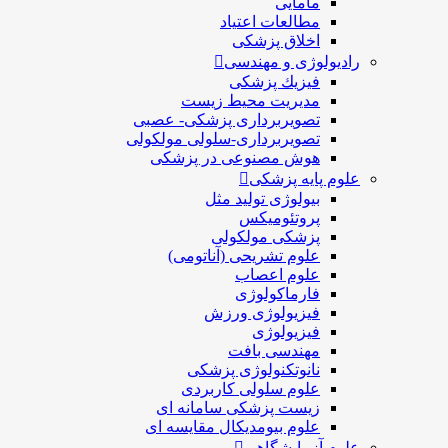
مامایی
مطالعات اعتیاد
اخلاق پزشکی
رادیولوژی و مهندسی
فيزيك پزشکی
مدیریت محیط زیست
تصویربرداری پزشکی- عصبی
تصویربرداری-سلولی مولکولی
هوش مصنوعی در پزشکی
علوم پایه پزشکی
بیولوژی تولید مثل
پروتئومیکس
پزشکی مولکولی
علوم تشریحی (آناتومی)
علوم اعصاب
فارماکولوژی
فیزیولوژی ورزش
فیزیولوژی
مهندسی بافت
نانوتکنولوژی پزشکی
علوم سلولی کاربردی
زیست پزشکی سامانه ای
علوم بیومدیکال مقایسه ای
علوم آزمایشگاهی