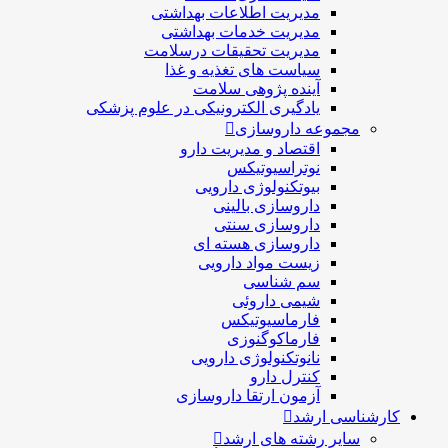
مدیریت اطلاعات بهداشتی
مدیریت خدمات بهداشتی
مدیریت تحقیقات درسلامت
سیاست های تغذیه و غذا
آینده پژوهی سلامت
یادگیری الکترونیکی در علوم پزشکی
مجموعه داروسازی
اقتصاد و مديريت دارو
نوتراسیوتیکس
بيوتكنولوژی دارویی
داروسازی بالينی
داروسازی سنتی
داروسازی هسته ای
زیست مواد دارویی
سم شناسی
شيمی داروئی
فارماسيوتيكس
فارماكوگنوزی
نانوتکنولوژی دارویی
كنترل دارو
آزمون ارتقا داروسازی
کارشناسی ارشد
سایر رشته های ارشد