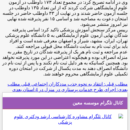
وی در ادامه تصریح کرد: در مجموع تعداد ۱۷۳ داوطلب در آزمون
علوم آزمایشگاهی شرکت کردند که از این تعداد ۱۳۵ داوطلب در
جلسه آزمون حاضر شدند و در نهایت از ۳۳ داوطلب حاضر در جلسه
امتحان دعوت به مصاحبه شد و اسامی ۱۵ نفر پذیرفته شده نهایی
نیز امروز منتشر می‌شود.
رییس مرکز سنجش آموزش پزشکی تاکید کرد: اسامی پذیرفته
شدگان نهایی آزمون علوم آزمایشگاهی به ۵ دانشگاه علوم پزشکی
تهران، ایران، مشهد، شیراز و اصفهان معرفی شده است و افراد
باید برای ثبت نام به سایت دانشگاه محل قبولی مراجعه کنند.
عدم مراجعه و ثبت نام هر یک از پذیرفته شدگان در تاریخ مقرر به
منزله انصراف بوده و هیچگونه اعتراضی در این مورد پذیرفته نخواهد
بود. همچنین کسانیکه به هر دلیل ثبت نام نکنند و یا پس از ثبت نام در
دانشگاه انصراف دهند به مدت یکسال از شرکت در امتحان دوره
تکمیلی علوم آزمایشگاهی محروم خواهند شد.
مطلب قبلی: انتقاد به نحوه جذب مددکاران اجتماعی
قبلی
مطلب
بعدی: اجرای طرح خدمات پرستاری در منزل در 4 استان
بعدی
کانال تلگرام موسسه معین