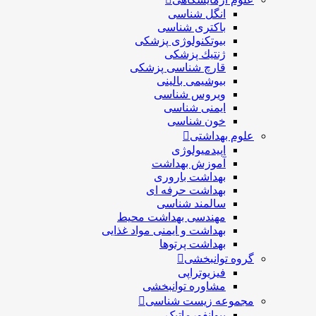
انگل شناسی
باکتری شناسی
بیوتکنولوژی پزشکی
ژنتيك پزشکی
قارچ شناسی پزشكی
بیوشیمی بالینی
ویروس شناسی
ایمنی شناسی
خون شناسی
علوم بهداشتی
اپیدمیولوژی
آموزش بهداشت
بهداشت باروری
بهداشت حرفه ای
سالمند شناسی
مهندسی بهداشت محيط
بهداشت و ایمنی مواد غذایی
بهداشت پرتوها
گروه توانبخشی
فیزیوتراپی
مشاوره توانبخشی
مجموعه زیست شناسی
بیوانفورماتیک