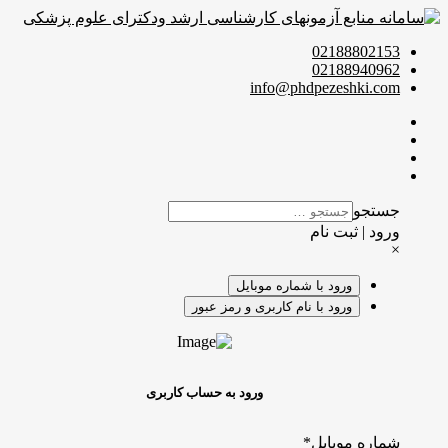
02188802153
02188940962
info@phdpezeshki.com
جستجو
ورود | ثبت نام
×
ورود با شماره موبایل
ورود با نام کاربری و رمز عبور
ورود به حساب کاربری
شماره موبایل
*