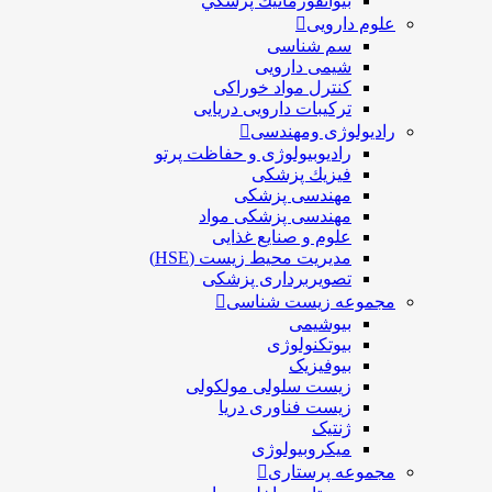
بيوانفورماتيك پزشكي
علوم دارویی
سم شناسی
شیمی دارویی
کنترل مواد خوراکی
ترکیبات دارویی دریایی
رادیولوژی ومهندسی
رادیوبیولوژی و حفاظت پرتو
فيزيك پزشکی
مهندسی پزشکی
مهندسی پزشکی مواد
علوم و صنايع غذایی
مدیریت محیط زیست (HSE)
تصویربرداری پزشکی
مجموعه زیست شناسی
بیوشیمی
بیوتکنولوژی
بیوفیزیک
زیست سلولی مولکولی
زیست فناوری دریا
ژنتیک
میکروبیولوژی
مجموعه پرستاری