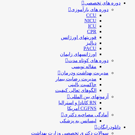
دوره های تخصصی
دوره های بازآموزی
CCU
NICU
ICU
CPR
فوریتهای اورژانس
دیالیز
PACU
اورژانسهای زایمان
دوره های کوتاه مدت
مقاله نویسی
مدیریت بهداشت ودرمان
مديريت رضايت بيمار
حاكميت بالينی
الگوهای تعالی کيفيت
آزمونهای بین المللی
RN کانادا و استرالیا
CGFNS آمریکا
آمادگی مصاحبه دکتری
لیسانس به پزشکی
دانلودرایگان
سوالات دکتری تخصصی وزارت بهداشت