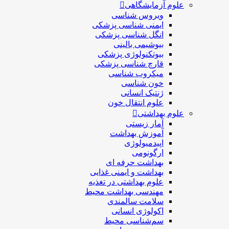
علوم آزمایشگاهی
ویروس شناسی
ایمنی شناسی پزشكی
انگل شناسی پزشکی
بیوشیمی بالینی
بیوتکنولوژی پزشکی
قارچ شناسی پزشکی
ميكروب شناسی
خون شناسی
ژنتیک انسانی
علوم انتقال خون
علوم بهداشتی
آمار زیستی
آموزش بهداشت
اپیدمیولوژی
ارگونومی
بهداشت حرفه ای
بهداشت و ایمنی غذایی
علوم بهداشتی در تغذیه
مهندسی بهداشت محيط
سلامت سالمندی
اکولوژی انسانی
سم‌شناسی محیط