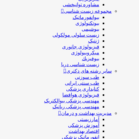
مشاوره توانبخشی
مجموعه زیست شناسی
بیوانفورماتیک
بیوتکنولوژی
بیوشیمی
زیست سلولی مولکولی
ژنتیک
فیزیولوژی جانوری
میکروبیولوژی
بيوفيزيك
زیست شناسی دریا
سایر رشته های دکتری
طب سوزنی
طب سنتی ایرانی
کتابداری پزشکی
فیزیولوژی هوافضا
مهندسی پزشکی بیوالکتریک
مهندسی پزشکی رباتیک
مدیریت بهداشت و درمان
آمارزیستی
آموزش پزشکی
اقتصاد بهداشت
انفورماتیک پزشکی