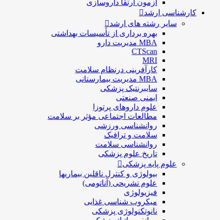
آزمون ارتقا داروسازی
کارشناسی ارشد
سایر رشته های ارشد
بهره برداری از تأسیسات بهداشتی
MBA مدیریت دارو
CTScan
MRI
کارآفرینی درنظام سلامت
MBA مدیریت بیمارستانی
سایبرنتیک پزشکی
ایمنی صنعتی
علوم داروهای پرتوزا
مطالعات اجتماعی مؤثر بر سلامت
روانشناسی ورزشی
سلامت و ترافیک
روانشناسی سلامت
تاریخ علوم پزشکی
علوم پایه پزشکی
بیولوژی و کنترل ناقلین بیماریها
علوم تشریحی (آناتومی)
فیزیولوژی
ميكروب شناسی غذایی
نانوتکنولوژی پزشکی