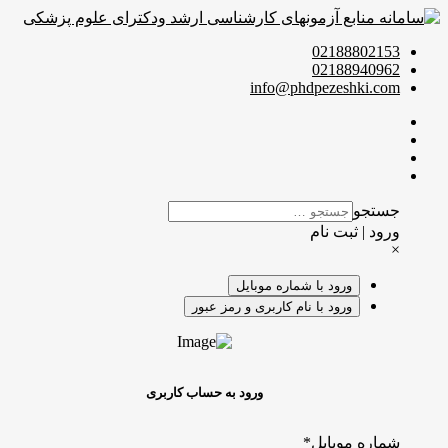
02188802153
02188940962
info@phdpezeshki.com
جستجو
ورود | ثبت نام
×
ورود با شماره موبایل
ورود با نام کاربری و رمز عبور
ورود به حساب کاربری
شماره موبایل
*