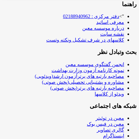
راهنما
">
دفتر مرکزی : 02188940962
معرفی اساتید
درباره موسسه معین
نقشه سایت
کلاسهای در شرف تشکیل ونکته وتست
بحث وتبادل نظر
انجمن گفتگوی موسسه معین
نمونه کارنامه آزمون وزارت بهداشت
مصاحبه بارتبه های برترآزمون ارشد(ویدئویی)
مشاوره و پشتیبانی تحصیلی(پخش صوتی)
مصاحبه بارتبه های برتر(پخش صوتی)
ویدئو از کلاسها
شبکه های اجتماعی
معین در توئیتر
معین در فیس بوک
گالری تصاویر
اینستاگرام