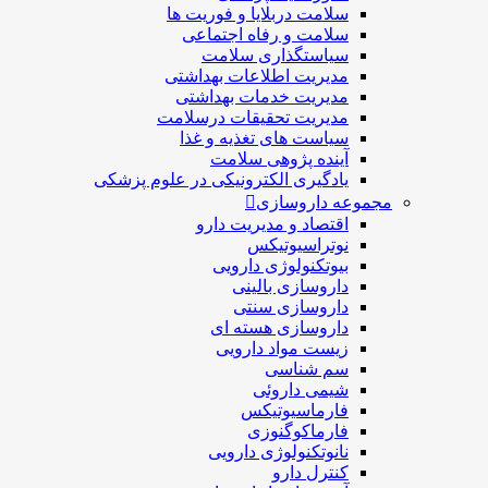
سلامت دربلايا و فوريت ها
سلامت و رفاه اجتماعی
سیاستگذاری سلامت
مدیریت اطلاعات بهداشتی
مدیریت خدمات بهداشتی
مدیریت تحقیقات درسلامت
سیاست های تغذیه و غذا
آینده پژوهی سلامت
یادگیری الکترونیکی در علوم پزشکی
مجموعه داروسازی
اقتصاد و مديريت دارو
نوتراسیوتیکس
بيوتكنولوژی دارویی
داروسازی بالينی
داروسازی سنتی
داروسازی هسته ای
زیست مواد دارویی
سم شناسی
شيمی داروئی
فارماسيوتيكس
فارماكوگنوزی
نانوتکنولوژی دارویی
كنترل دارو