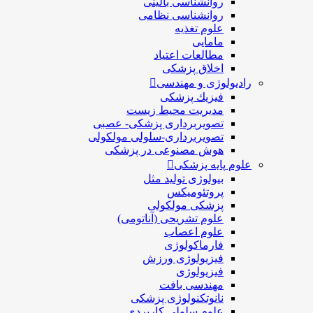
روانشناسی بالینی
روانشناسی نظامی
علوم تغذیه
مامایی
مطالعات اعتیاد
اخلاق پزشکی
رادیولوژی و مهندسی
فيزيك پزشکی
مدیریت محیط زیست
تصویربرداری پزشکی- عصبی
تصویربرداری-سلولی مولکولی
هوش مصنوعی در پزشکی
علوم پایه پزشکی
بیولوژی تولید مثل
پروتئومیکس
پزشکی مولکولی
علوم تشریحی (آناتومی)
علوم اعصاب
فارماکولوژی
فیزیولوژی ورزش
فیزیولوژی
مهندسی بافت
نانوتکنولوژی پزشکی
علوم سلولی کاربردی