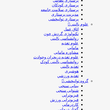
پرستاری نظامی
پرستاری کودکان
پرستاری سلامت جامعه
مدیریت پرستاری
پرستاری توانبخشی
علوم بالینی
اتاق عمل
تکنولوژی گردش خون
روانشناسی بالینی
علوم تغذیه
مامایی
مشاوره مامایی
علوم تغذیه دربحران وحوادث
روانشناسی بالینی کودک
تغذیه بالینی
هوشبری
تغذيه ورزشي
گروه توانبخشی
بینایی سنجی
شنوایی سنجی
فیزیوتراپی
فیزیوتراپی ورزش
کاردرمانی
گفتار درمانی