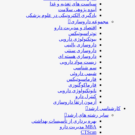
سیاست های تغذیه و غذا
آینده پژوهی سلامت
یادگیری الکترونیکی در علوم پزشکی
مجموعه داروسازی
اقتصاد و مديريت دارو
نوتراسیوتیکس
بيوتكنولوژی دارویی
داروسازی بالينی
داروسازی سنتی
داروسازی هسته ای
زیست مواد دارویی
سم شناسی
شيمی داروئی
فارماسيوتيكس
فارماكوگنوزی
نانوتکنولوژی دارویی
كنترل دارو
آزمون ارتقا داروسازی
کارشناسی ارشد
سایر رشته های ارشد
بهره برداری از تأسیسات بهداشتی
MBA مدیریت دارو
CTScan