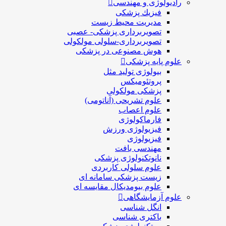
رادیولوژی و مهندسی
فيزيك پزشکی
مدیریت محیط زیست
تصویربرداری پزشکی- عصبی
تصویربرداری-سلولی مولکولی
هوش مصنوعی در پزشکی
علوم پایه پزشکی
بیولوژی تولید مثل
پروتئومیکس
پزشکی مولکولی
علوم تشریحی (آناتومی)
علوم اعصاب
فارماکولوژی
فیزیولوژی ورزش
فیزیولوژی
مهندسی بافت
نانوتکنولوژی پزشکی
علوم سلولی کاربردی
زیست پزشکی سامانه ای
علوم بیومدیکال مقایسه ای
علوم آزمایشگاهی
انگل شناسی
باکتری شناسی