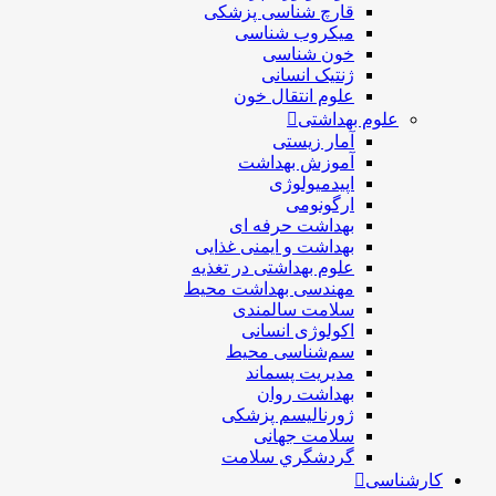
قارچ شناسی پزشکی
ميكروب شناسی
خون شناسی
ژنتیک انسانی
علوم انتقال خون
علوم بهداشتی
آمار زیستی
آموزش بهداشت
اپیدمیولوژی
ارگونومی
بهداشت حرفه ای
بهداشت و ایمنی غذایی
علوم بهداشتی در تغذیه
مهندسی بهداشت محيط
سلامت سالمندی
اکولوژی انسانی
سم‌شناسی محیط
مدیریت پسماند
بهداشت روان
ژورنالیسم پزشکی
سلامت جهانی
گردشگري سلامت
کارشناسی