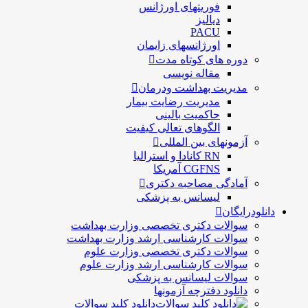
فوریتهای اورژانس
دیالیز
PACU
اورژانسهای زایمان
دوره های کوتاه مدت
مقاله نویسی
مدیریت بهداشت ودرمان
مديريت رضايت بيمار
حاكميت بالينی
الگوهای تعالی کيفيت
آزمونهای بین المللی
RN کانادا و استرالیا
CGFNS آمریکا
آمادگی مصاحبه دکتری
لیسانس به پزشکی
دانلودرایگان
سوالات دکتری تخصصی وزارت بهداشت
سوالات کارشناسی ارشد وزارت بهداشت
سوالات دکتری تخصصی وزارت علوم
سوالات کارشناسی ارشد وزارت علوم
سوالات لیسانس به پزشکی
دانلود دفترچه آزمونها
دانلود کلید سوالات