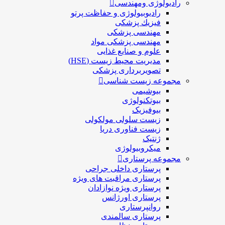
رادیولوژی ومهندسی
رادیوبیولوژی و حفاظت پرتو
فيزيك پزشکی
مهندسی پزشکی
مهندسی پزشکی مواد
علوم و صنايع غذایی
مدیریت محیط زیست (HSE)
تصویربرداری پزشکی
مجموعه زیست شناسی
بیوشیمی
بیوتکنولوژی
بیوفیزیک
زیست سلولی مولکولی
زیست فناوری دریا
ژنتیک
میکروبیولوژی
مجموعه پرستاری
پرستاری داخلی جراحی
پرستاری مراقبت های ويژه
پرستاری ويژه نوازادان
پرستاری اورژانس
روانپرستاری
پرستاری سالمندی