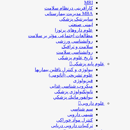
MRI
کارآفرینی درنظام سلامت
MBA مدیریت بیمارستانی
سایبرنتیک پزشکی
ایمنی صنعتی
علوم داروهای پرتوزا
مطالعات اجتماعی مؤثر بر سلامت
روانشناسی ورزشی
سلامت و ترافیک
روانشناسی سلامت
تاریخ علوم پزشکی
علوم پایه پزشکی
بیولوژی و کنترل ناقلین بیماریها
علوم تشریحی (آناتومی)
فیزیولوژی
ميكروب شناسی غذایی
نانوتکنولوژی پزشکی
بيوانفورماتيك پزشكي
علوم دارویی
سم شناسی
شیمی دارویی
کنترل مواد خوراکی
ترکیبات دارویی دریایی