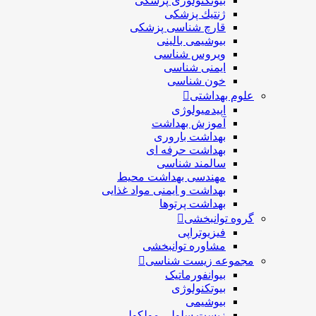
بیوتکنولوژی پزشکی
ژنتيك پزشکی
قارچ شناسی پزشكی
بیوشیمی بالینی
ویروس شناسی
ایمنی شناسی
خون شناسی
علوم بهداشتی
اپیدمیولوژی
آموزش بهداشت
بهداشت باروری
بهداشت حرفه ای
سالمند شناسی
مهندسی بهداشت محيط
بهداشت و ایمنی مواد غذایی
بهداشت پرتوها
گروه توانبخشی
فیزیوتراپی
مشاوره توانبخشی
مجموعه زیست شناسی
بیوانفورماتیک
بیوتکنولوژی
بیوشیمی
زیست سلولی مولکولی