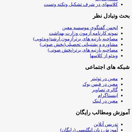
کلاسهای در شرف تشکیل ونکته وتست
بحث وتبادل نظر
انجمن گفتگوی موسسه معین
نمونه کارنامه آزمون وزارت بهداشت
مصاحبه بارتبه های برترآزمون ارشد(ویدئویی)
مشاوره و پشتیبانی تحصیلی(پخش صوتی)
مصاحبه بارتبه های برتر(پخش صوتی)
ویدئو از کلاسها
شبکه های اجتماعی
معین در توئیتر
معین در فیس بوک
گالری تصاویر
اینستاگرام
معین در لینک
آموزش ومطالب رایگان
تدریس آنلاین
آموزش زبان انگلیسی (رایگان)