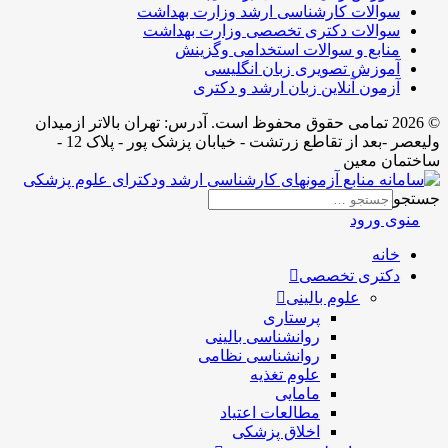
سوالات کارشناسی ارشد وزارت بهداشت
سوالات دکتری تخصصی وزارت بهداشت
منابع و سوالات استخدامی وگزینش
آموزش تصویری زبان انگلیسی
آزمون آنلاین زبان ارشد و دکتری
© 2026 تمامی حقوق محفوظ است. آدرس:‌ تهران بالاتر ازمیدان
ولیعصر -بعد از تقاطع زرتشت - خیابان پزشک پور - پلاک 12 -
ساختمان معین
جستجو
منوی ورود
خانه
دکتری تخصصی
علوم بالینی
پرستاری
روانشناسی بالینی
روانشناسی نظامی
علوم تغذیه
مامایی
مطالعات اعتیاد
اخلاق پزشکی