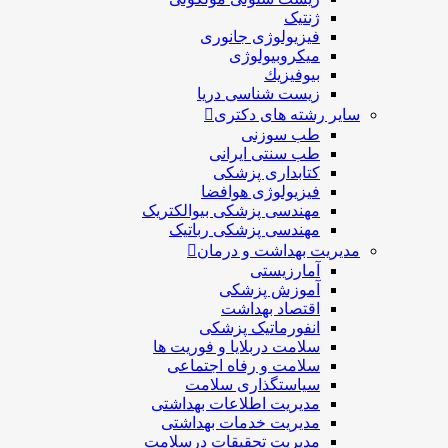
ژنتیک
فیزیولوژی جانوری
میکروبیولوژی
بيوفيزيك
زیست شناسی دریا
سایر رشته های دکتری
طب سوزنی
طب سنتی ایرانی
کتابداری پزشکی
فیزیولوژی هوافضا
مهندسی پزشکی بیوالکتریک
مهندسی پزشکی رباتیک
مدیریت بهداشت و درمان
آمارزیستی
آموزش پزشکی
اقتصاد بهداشت
انفورماتیک پزشکی
سلامت دربلايا و فوريت ها
سلامت و رفاه اجتماعی
سیاستگذاری سلامت
مدیریت اطلاعات بهداشتی
مدیریت خدمات بهداشتی
مدیریت تحقیقات درسلامت