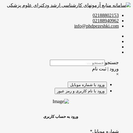
02188802153
02188940962
info@phdpezeshki.com
جستجو
ورود | ثبت نام
×
ورود با شماره موبایل
ورود با نام کاربری و رمز عبور
ورود به حساب کاربری
شماره موبایل
*