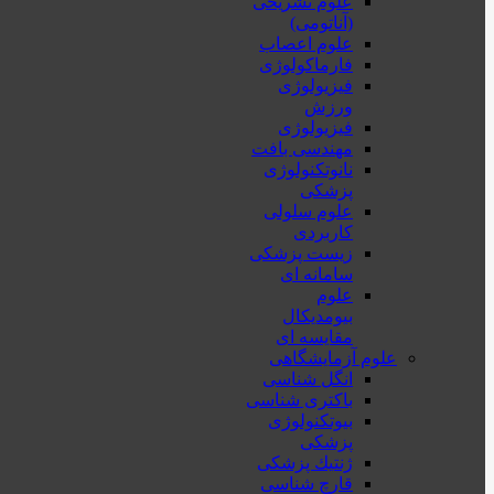
علوم تشریحی
(آناتومی)
علوم اعصاب
فارماکولوژی
فیزیولوژی
ورزش
فیزیولوژی
مهندسی بافت
نانوتکنولوژی
پزشکی
علوم سلولی
کاربردی
زیست پزشکی
سامانه ای
علوم
بیومدیکال
مقایسه ای
علوم آزمایشگاهی
انگل شناسی
باکتری شناسی
بیوتکنولوژی
پزشکی
ژنتيك پزشکی
قارچ شناسی