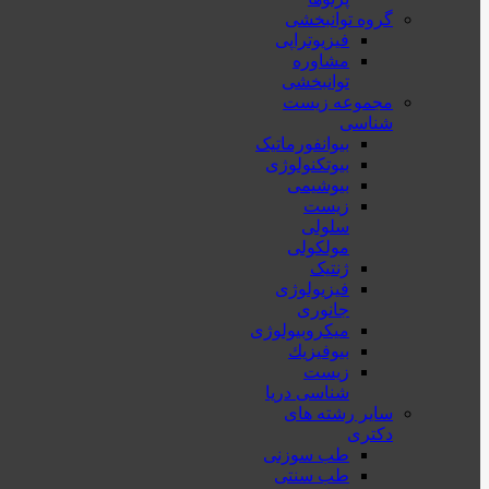
گروه توانبخشی
فیزیوتراپی
مشاوره
توانبخشی
مجموعه زیست
شناسی
بیوانفورماتیک
بیوتکنولوژی
بیوشیمی
زیست
سلولی
مولکولی
ژنتیک
فیزیولوژی
جانوری
میکروبیولوژی
بيوفيزيك
زیست
شناسی دریا
سایر رشته های
دکتری
طب سوزنی
طب سنتی