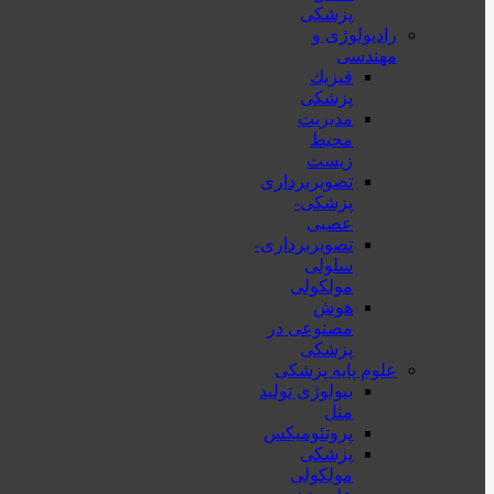
پزشکی
رادیولوژی و
مهندسی
فيزيك
پزشکی
مدیریت
محیط
زیست
تصویربرداری
پزشکی-
عصبی
تصویربرداری-
سلولی
مولکولی
هوش
مصنوعی در
پزشکی
علوم پایه پزشکی
بیولوژی تولید
مثل
پروتئومیکس
پزشکی
مولکولی