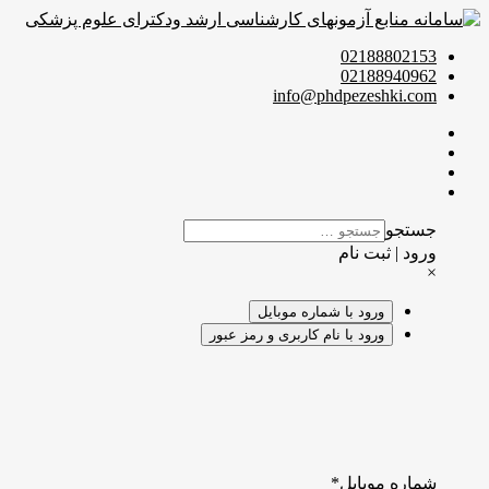
02188802153
02188940962
info@phdpezeshki.com
جستجو
ورود | ثبت نام
×
ورود با شماره موبایل
ورود با نام کاربری و رمز عبور
شماره موبایل
*