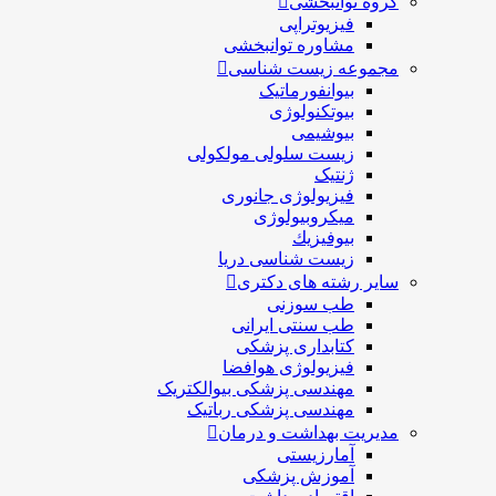
گروه توانبخشی
فیزیوتراپی
مشاوره توانبخشی
مجموعه زیست شناسی
بیوانفورماتیک
بیوتکنولوژی
بیوشیمی
زیست سلولی مولکولی
ژنتیک
فیزیولوژی جانوری
میکروبیولوژی
بيوفيزيك
زیست شناسی دریا
سایر رشته های دکتری
طب سوزنی
طب سنتی ایرانی
کتابداری پزشکی
فیزیولوژی هوافضا
مهندسی پزشکی بیوالکتریک
مهندسی پزشکی رباتیک
مدیریت بهداشت و درمان
آمارزیستی
آموزش پزشکی