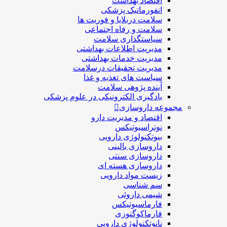
اقتصاد بهداشت
انفورماتیک پزشکی
سلامت دربلايا و فوريت ها
سلامت و رفاه اجتماعی
سیاستگذاری سلامت
مدیریت اطلاعات بهداشتی
مدیریت خدمات بهداشتی
مدیریت تحقیقات درسلامت
سیاست های تغذیه و غذا
آینده پژوهی سلامت
یادگیری الکترونیکی در علوم پزشکی
مجموعه داروسازی
اقتصاد و مديريت دارو
نوتراسیوتیکس
بيوتكنولوژی دارویی
داروسازی بالينی
داروسازی سنتی
داروسازی هسته ای
زیست مواد دارویی
سم شناسی
شيمی داروئی
فارماسيوتيكس
فارماكوگنوزی
نانوتکنولوژی دارویی