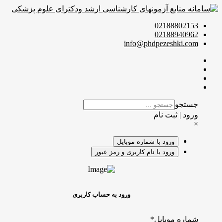
02188802153
02188940962
info@phdpezeshki.com
جستجو
ورود | ثبت نام
×
ورود با شماره موبایل
ورود با نام کاربری و رمز عبور
ورود به حساب کاربری
شماره موبایل
*