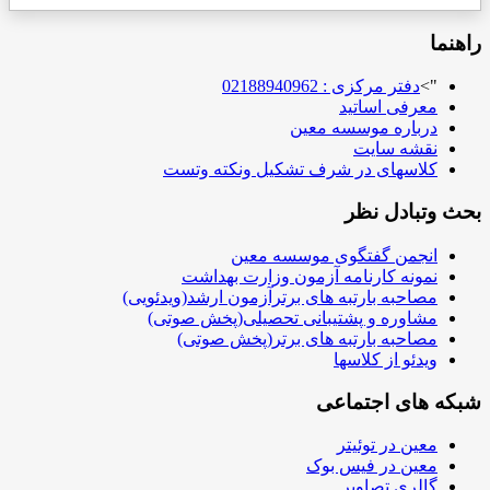
راهنما
">
دفتر مرکزی : 02188940962
معرفی اساتید
درباره موسسه معین
نقشه سایت
کلاسهای در شرف تشکیل ونکته وتست
بحث وتبادل نظر
انجمن گفتگوی موسسه معین
نمونه کارنامه آزمون وزارت بهداشت
مصاحبه بارتبه های برترآزمون ارشد(ویدئویی)
مشاوره و پشتیبانی تحصیلی(پخش صوتی)
مصاحبه بارتبه های برتر(پخش صوتی)
ویدئو از کلاسها
شبکه های اجتماعی
معین در توئیتر
معین در فیس بوک
گالری تصاویر