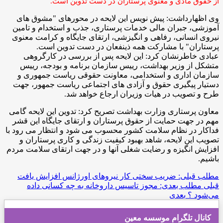
از حقوق مادی و معنوی پرستاران در دست تدوین است.
وی اظهارداشت: پیش نویس این لایحه در محورهای "مشوق های
آموزشی، جبران مالی خدمات پرستاری، جذب و استخدام و تامین
نیروی انسانی، رفاهی و انگیزشی، ارتقای جایگاه و کرامت معنوی
پرستاران" با مشارکت همه ذینفعان در دست تدوین است.
عبادی خاطرنشان کرد: این لایحه پس از بررسی در کارگروهی
متشکل از وزیر بهداشت، رییس سازمان برنامه و بودجه، رییس
سازمان اداری و استخدامی، معاونت حقوقی ریاست جمهوری و
دستیار پیگیری حقوق و آزادی های اجتماعی ریاست جمهور، جهت
طرح و تصویب در هیات وزیران ارجاع خواهد شد.
معاون پرستاری وزارت بهداشت تصریح کرد: تدوین این لایحه گامی
مهم در جهت حمایت از حقوق پرستاران و ارتقای جایگاه این قشر
فداکار در نظام سلامت کشور محسوب می شود و انتظار می رود با
تصویب این لایحه، شاهد بهبود کیفیت زندگی و کاری پرستاران و
افزایش انگیزه و رضایت شغلی آنها و در جهت ارتقای سلامت مردم
باشیم.
مطلب قبلی: ضریب سختی کار نیروهای اورژانس افزایش یافت
قبلی
مطلب بعدی: مجوز تاسیس داروخانه به چه کسانی داده
می‌شود ؟
بعدی
کانال تلگرام موسسه معین