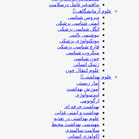
پدافندغیرعامل درسلامت
علوم آزمایشگاهی
ویروس شناسی
ایمنی شناسی پزشكی
انگل شناسی پزشکی
بیوشیمی بالینی
بیوتکنولوژی پزشکی
قارچ شناسی پزشکی
ميكروب شناسی
خون شناسی
ژنتیک انسانی
علوم انتقال خون
علوم بهداشتی
آمار زیستی
آموزش بهداشت
اپیدمیولوژی
ارگونومی
بهداشت حرفه ای
بهداشت و ایمنی غذایی
علوم بهداشتی در تغذیه
مهندسی بهداشت محيط
سلامت سالمندی
اکولوژی انسانی