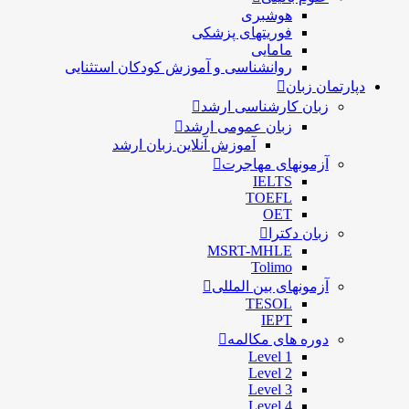
هوشبری
فوریتهای پزشکی
مامایی
روانشناسی و آموزش کودکان استثنایی
دپارتمان زبان
زبان کارشناسی ارشد
زبان عمومی ارشد
آموزش آنلاین زبان ارشد
آزمونهای مهاجرت
IELTS
TOEFL
OET
زبان دکترا
MSRT-MHLE
Tolimo
آزمونهای بین المللی
TESOL
IEPT
دوره های مکالمه
Level 1
Level 2
Level 3
Level 4