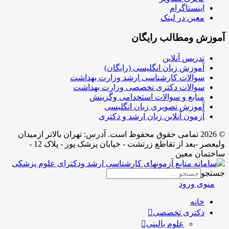
اینستاگرام
معین در لینک
آموزش ومطالب رایگان
تدریس آنلاین
آموزش زبان انگلیسی (رایگان)
سوالات کارشناسی ارشد وزارت بهداشت
سوالات دکتری تخصصی وزارت بهداشت
منابع و سوالات استخدامی وگزینش
آموزش تصویری زبان انگلیسی
آزمون آنلاین زبان ارشد و دکتری
© 2026 تمامی حقوق محفوظ است. آدرس:‌ تهران بالاتر ازمیدان
ولیعصر -بعد از تقاطع زرتشت - خیابان پزشک پور - پلاک 12 -
ساختمان معین
جستجو
منوی ورود
خانه
دکتری تخصصی
علوم بالینی