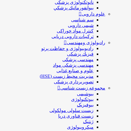
نانوتکنولوژی پزشکی
بيوانفورماتيك پزشكي
علوم دارویی
سم شناسی
شیمی دارویی
کنترل مواد خوراکی
ترکیبات دارویی دریایی
رادیولوژی ومهندسی
رادیوبیولوژی و حفاظت پرتو
فيزيك پزشکی
مهندسی پزشکی
مهندسی پزشکی مواد
علوم و صنايع غذایی
مدیریت محیط زیست (HSE)
تصویربرداری پزشکی
مجموعه زیست شناسی
بیوشیمی
بیوتکنولوژی
بیوفیزیک
زیست سلولی مولکولی
زیست فناوری دریا
ژنتیک
میکروبیولوژی