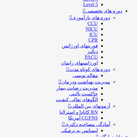
Level 5
دوره های تخصصی
دوره های بازآموزی
CCU
NICU
ICU
CPR
فوریتهای اورژانس
دیالیز
PACU
اورژانسهای زایمان
دوره های کوتاه مدت
مقاله نویسی
مدیریت بهداشت ودرمان
مديريت رضايت بيمار
حاكميت بالينی
الگوهای تعالی کيفيت
آزمونهای بین المللی
RN کانادا و استرالیا
CGFNS آمریکا
آمادگی مصاحبه دکتری
لیسانس به پزشکی
دانلودرایگان