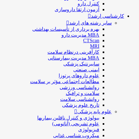
كنترل دارو
آزمون ارتقا داروسازی
کارشناسی ارشد
سایر رشته های ارشد
بهره برداری از تأسیسات بهداشتی
MBA مدیریت دارو
CTScan
MRI
کارآفرینی درنظام سلامت
MBA مدیریت بیمارستانی
سایبرنتیک پزشکی
ایمنی صنعتی
علوم داروهای پرتوزا
مطالعات اجتماعی مؤثر بر سلامت
روانشناسی ورزشی
سلامت و ترافیک
روانشناسی سلامت
تاریخ علوم پزشکی
علوم پایه پزشکی
بیولوژی و کنترل ناقلین بیماریها
علوم تشریحی (آناتومی)
فیزیولوژی
ميكروب شناسی غذایی