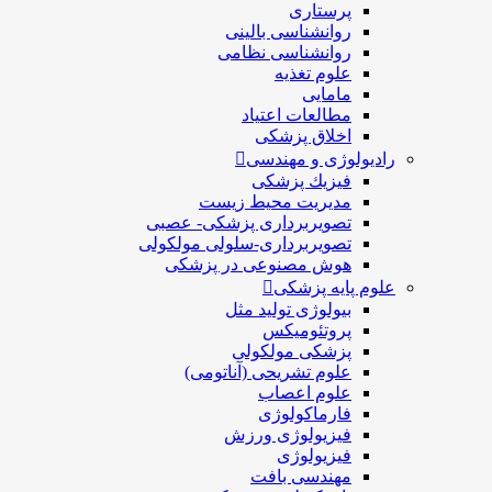
پرستاری
روانشناسی بالینی
روانشناسی نظامی
علوم تغذیه
مامایی
مطالعات اعتیاد
اخلاق پزشکی
رادیولوژی و مهندسی
فيزيك پزشکی
مدیریت محیط زیست
تصویربرداری پزشکی- عصبی
تصویربرداری-سلولی مولکولی
هوش مصنوعی در پزشکی
علوم پایه پزشکی
بیولوژی تولید مثل
پروتئومیکس
پزشکی مولکولی
علوم تشریحی (آناتومی)
علوم اعصاب
فارماکولوژی
فیزیولوژی ورزش
فیزیولوژی
مهندسی بافت