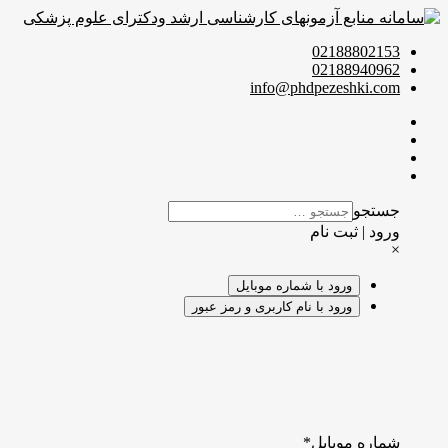
02188802153
02188940962
info@phdpezeshki.com
جستجو
ورود | ثبت نام
×
ورود با شماره موبایل
ورود با نام کاربری و رمز عبور
شماره موبایل
*