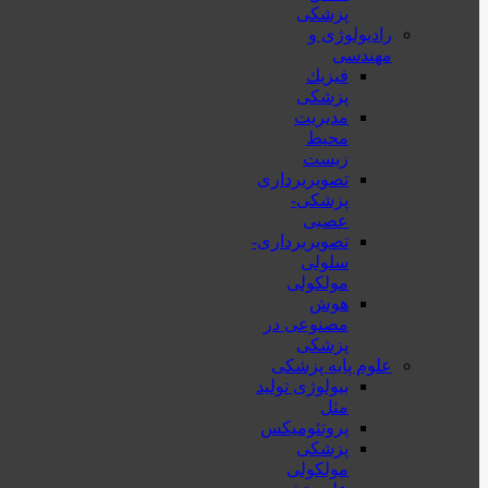
پزشکی
رادیولوژی و
مهندسی
فيزيك
پزشکی
مدیریت
محیط
زیست
تصویربرداری
پزشکی-
عصبی
تصویربرداری-
سلولی
مولکولی
هوش
مصنوعی در
پزشکی
علوم پایه پزشکی
بیولوژی تولید
مثل
پروتئومیکس
پزشکی
مولکولی