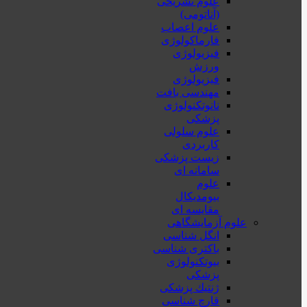
علوم تشریحی
(آناتومی)
علوم اعصاب
فارماکولوژی
فیزیولوژی
ورزش
فیزیولوژی
مهندسی بافت
نانوتکنولوژی
پزشکی
علوم سلولی
کاربردی
زیست پزشکی
سامانه ای
علوم
بیومدیکال
مقایسه ای
علوم آزمایشگاهی
انگل شناسی
باکتری شناسی
بیوتکنولوژی
پزشکی
ژنتيك پزشکی
قارچ شناسی