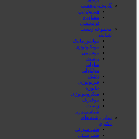
گروه توانبخشی
فیزیوتراپی
مشاوره
توانبخشی
مجموعه زیست
شناسی
بیوانفورماتیک
بیوتکنولوژی
بیوشیمی
زیست
سلولی
مولکولی
ژنتیک
فیزیولوژی
جانوری
میکروبیولوژی
بيوفيزيك
زیست
شناسی دریا
سایر رشته های
دکتری
طب سوزنی
طب سنتی