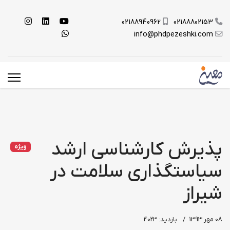
02188940962
02188802153
info@phdpezeshki.com
پذيرش کارشناسی ارشد
ویژه
سياستگذاري سلامت در
شيراز
08 مهر 1393
بازدید: 4023