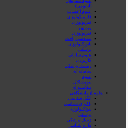
علوم تشریحی
(آناتومی)
علوم اعصاب
فارماکولوژی
فیزیولوژی
ورزش
فیزیولوژی
مهندسی بافت
نانوتکنولوژی
پزشکی
علوم سلولی
کاربردی
زیست پزشکی
سامانه ای
علوم
بیومدیکال
مقایسه ای
علوم آزمایشگاهی
انگل شناسی
باکتری شناسی
بیوتکنولوژی
پزشکی
ژنتيك پزشکی
قارچ شناسی