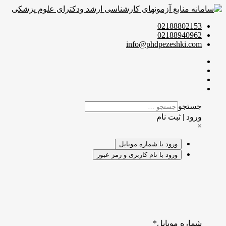
02188802153
02188940962
info@phdpezeshki.com
جستجو
ورود | ثبت نام
×
ورود با شماره موبایل
ورود با نام کاربری و رمز عبور
شماره موبایل
*