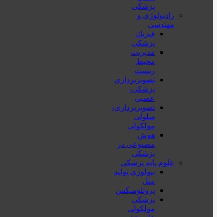
پزشکی
رادیولوژی و
مهندسی
فيزيك
پزشکی
مدیریت
محیط
زیست
تصویربرداری
پزشکی-
عصبی
تصویربرداری-
سلولی
مولکولی
هوش
مصنوعی در
پزشکی
علوم پایه پزشکی
بیولوژی تولید
مثل
پروتئومیکس
پزشکی
مولکولی