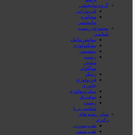
گروه توانبخشی
فیزیوتراپی
مشاوره
توانبخشی
مجموعه زیست
شناسی
بیوانفورماتیک
بیوتکنولوژی
بیوشیمی
زیست
سلولی
مولکولی
ژنتیک
فیزیولوژی
جانوری
میکروبیولوژی
بيوفيزيك
زیست
شناسی دریا
سایر رشته های
دکتری
طب سوزنی
طب سنتی