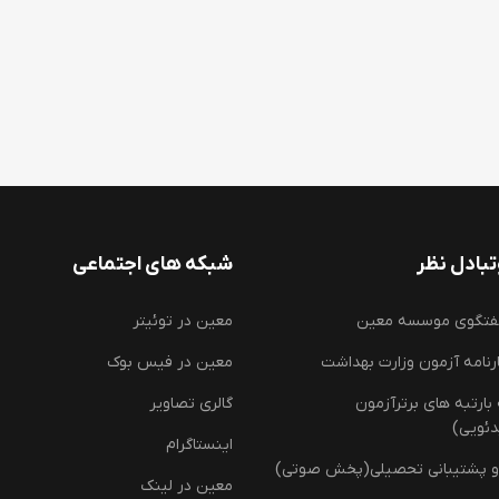
بادل نظر
شبکه های اجتماعی
فتگوی موسسه معین
معین در توئیتر
رنامه آزمون وزارت بهداشت
معین در فیس بوک
ارتبه های برترآزمون
گالری تصاویر
دئویی)
اینستاگرام
و پشتیبانی تحصیلی(پخش صوتی)
معین در لینک