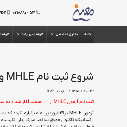
0962
02188802153
خانه
دکتری تخصصی
کارشناسی ارشد
کارشنا
شروع ثبت نام MHLE ویژه آزمون دکتری96
23 اسفند 1395
بازدید: 1484
ثبت نام آزمون MHLE از 23 اسفند آغاز شد و به مدت یک هفته ادامه دارد
آزمون MHLE در31 فروردین ماه برگزارمی