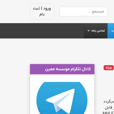
ورود | ثبت
جستجو
نام
تماس باما
ویژه
کانال تلگرام موسسه معین
 میگردد
کنند وفقط مدرک MHLE درحال حاضر قابل
قبول میباشد به کسانیکه تاکنون ثبت نام نکرده اند به دلیل نداشتن مدرک زبان توصیه میکنیم فعلا درفرم ثبت نام عنوانMHLE