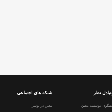
بادل نظر
شبکه های اجتماعی
فتگوی موسسه معین
معین در توئیتر