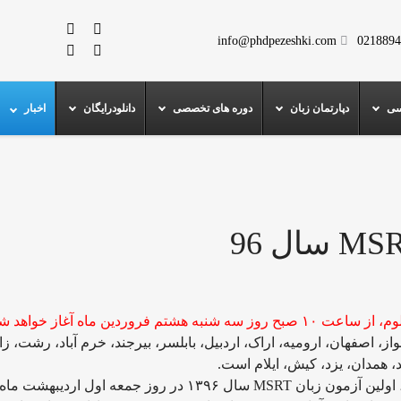
info@phdpezeshki.com
0218894
سی
دپارتمان زبان
دوره های تخصصی
دانلودرایگان
اخبار
ز، اصفهان، ارومیه، اراک، اردبیل، بابلسر، بیرجند، خرم آباد، رشت، زا
 همدان، یزد، کیش، ایلام است.
بنا بر اعلام مرکز آزمون زبان انگلیسی وزارت علوم، اولین آزمون زبان MSRT سال ۱۳۹۶ در روز جمعه اول اردیبهشت ماه