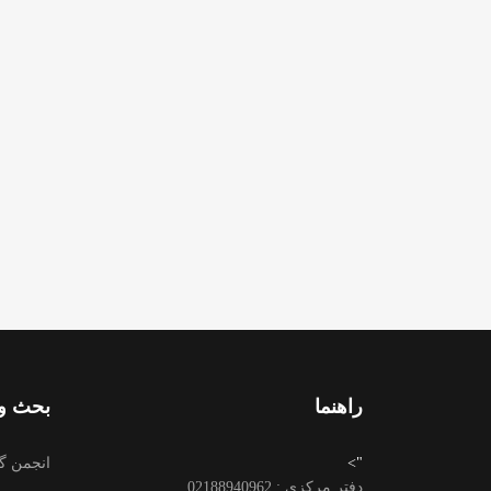
راهنما
بحث وت
">
انجمن گ
دفتر مرکزی : 02188940962