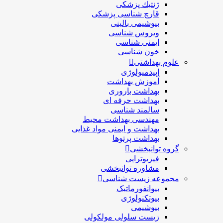
ژنتيك پزشکی
قارچ شناسی پزشكی
بیوشیمی بالینی
ویروس شناسی
ایمنی شناسی
خون شناسی
علوم بهداشتی
اپیدمیولوژی
آموزش بهداشت
بهداشت باروری
بهداشت حرفه ای
سالمند شناسی
مهندسی بهداشت محيط
بهداشت و ایمنی مواد غذایی
بهداشت پرتوها
گروه توانبخشی
فیزیوتراپی
مشاوره توانبخشی
مجموعه زیست شناسی
بیوانفورماتیک
بیوتکنولوژی
بیوشیمی
زیست سلولی مولکولی