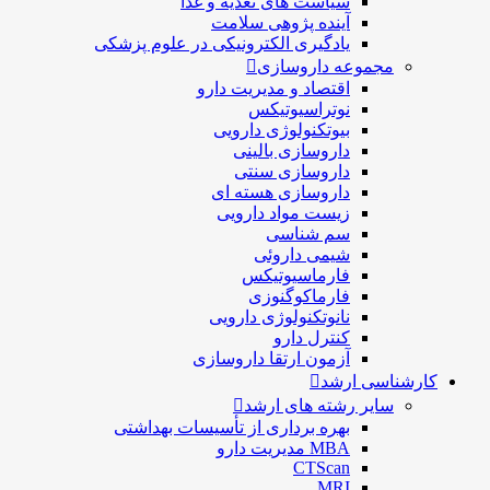
سیاست های تغذیه و غذا
آینده پژوهی سلامت
یادگیری الکترونیکی در علوم پزشکی
مجموعه داروسازی
اقتصاد و مديريت دارو
نوتراسیوتیکس
بيوتكنولوژی دارویی
داروسازی بالينی
داروسازی سنتی
داروسازی هسته ای
زیست مواد دارویی
سم شناسی
شيمی داروئی
فارماسيوتيكس
فارماكوگنوزی
نانوتکنولوژی دارویی
كنترل دارو
آزمون ارتقا داروسازی
کارشناسی ارشد
سایر رشته های ارشد
بهره برداری از تأسیسات بهداشتی
MBA مدیریت دارو
CTScan
MRI