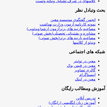
کلاسهای در شرف تشکیل ونکته وتست
بحث وتبادل نظر
انجمن گفتگوی موسسه معین
نمونه کارنامه آزمون وزارت بهداشت
مصاحبه بارتبه های برترآزمون ارشد(ویدئویی)
مشاوره و پشتیبانی تحصیلی(پخش صوتی)
مصاحبه بارتبه های برتر(پخش صوتی)
ویدئو از کلاسها
شبکه های اجتماعی
معین در توئیتر
معین در فیس بوک
گالری تصاویر
اینستاگرام
معین در لینک
آموزش ومطالب رایگان
تدریس آنلاین
آموزش زبان انگلیسی (رایگان)