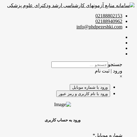
02188802153
02188940962
info@phdpezeshki.com
جستجو
ورود | ثبت نام
×
ورود با شماره موبایل
ورود با نام کاربری و رمز عبور
ورود به حساب کاربری
شماره موبایل
*