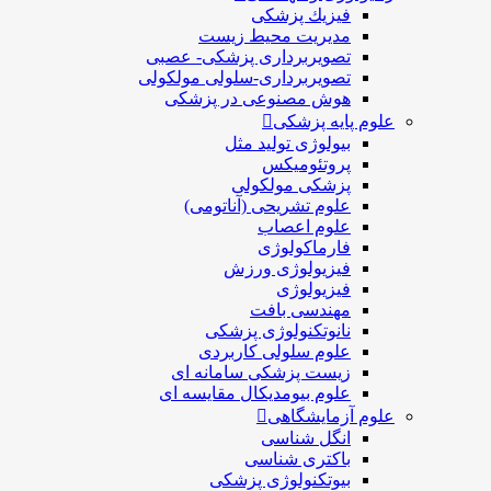
فيزيك پزشکی
مدیریت محیط زیست
تصویربرداری پزشکی- عصبی
تصویربرداری-سلولی مولکولی
هوش مصنوعی در پزشکی
علوم پایه پزشکی
بیولوژی تولید مثل
پروتئومیکس
پزشکی مولکولی
علوم تشریحی (آناتومی)
علوم اعصاب
فارماکولوژی
فیزیولوژی ورزش
فیزیولوژی
مهندسی بافت
نانوتکنولوژی پزشکی
علوم سلولی کاربردی
زیست پزشکی سامانه ای
علوم بیومدیکال مقایسه ای
علوم آزمایشگاهی
انگل شناسی
باکتری شناسی
بیوتکنولوژی پزشکی