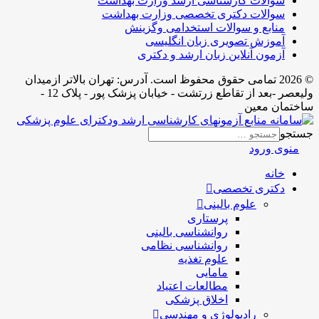
سوالات کارشناسی ارشد وزارت بهداشت
سوالات دکتری تخصصی وزارت بهداشت
منابع و سوالات استخدامی وگزینش
آموزش تصویری زبان انگلیسی
آزمون آنلاین زبان ارشد و دکتری
© 2026 تمامی حقوق محفوظ است. آدرس:‌ تهران بالاتر ازمیدان
ولیعصر -بعد از تقاطع زرتشت - خیابان پزشک پور - پلاک 12 -
ساختمان معین
جستجو
منوی ورود
خانه
دکتری تخصصی
علوم بالینی
پرستاری
روانشناسی بالینی
روانشناسی نظامی
علوم تغذیه
مامایی
مطالعات اعتیاد
اخلاق پزشکی
رادیولوژی و مهندسی