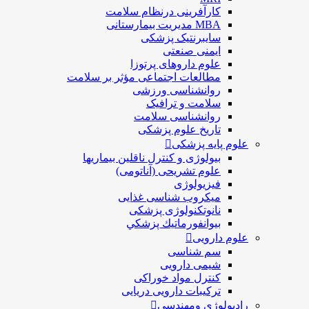
کارآفرینی درنظام سلامت
MBA مدیریت بیمارستانی
سایبرنتیک پزشکی
ایمنی صنعتی
علوم داروهای پرتوزا
مطالعات اجتماعی مؤثر بر سلامت
روانشناسی ورزشی
سلامت و ترافیک
روانشناسی سلامت
تاریخ علوم پزشکی
علوم پایه پزشکی
بیولوژی و کنترل ناقلین بیماریها
علوم تشریحی (آناتومی)
فیزیولوژی
ميكروب شناسی غذایی
نانوتکنولوژی پزشکی
بيوانفورماتيك پزشكي
علوم دارویی
سم شناسی
شیمی دارویی
کنترل مواد خوراکی
ترکیبات دارویی دریایی
رادیولوژی ومهندسی