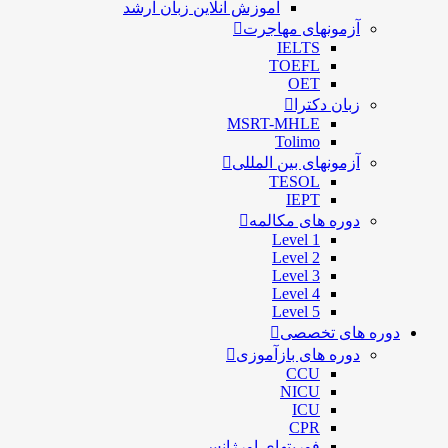
آموزش آنلاین زبان ارشد
آزمونهای مهاجرت
IELTS
TOEFL
OET
زبان دکترا
MSRT-MHLE
Tolimo
آزمونهای بین المللی
TESOL
IEPT
دوره های مکالمه
Level 1
Level 2
Level 3
Level 4
Level 5
دوره های تخصصی
دوره های بازآموزی
CCU
NICU
ICU
CPR
فوریتهای اورژانس