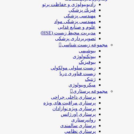
رادیوبیولوژی و حفاظت پرتو
فيزيك پزشکی
مهندسی پزشکی
مهندسی پزشکی مواد
علوم و صنايع غذایی
مدیریت محیط زیست (HSE)
تصویربرداری پزشکی
مجموعه زیست شناسی
بیوشیمی
بیوتکنولوژی
بیوفیزیک
زیست سلولی مولکولی
زیست فناوری دریا
ژنتیک
میکروبیولوژی
مجموعه پرستاری
پرستاری داخلی جراحی
پرستاری مراقبت های ويژه
پرستاری ويژه نوازادان
پرستاری اورژانس
روانپرستاری
پرستاری سالمندی
پرستاری نظامی