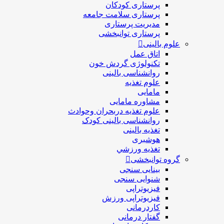
پرستاری کودکان
پرستاری سلامت جامعه
مدیریت پرستاری
پرستاری توانبخشی
علوم بالینی
اتاق عمل
تکنولوژی گردش خون
روانشناسی بالینی
علوم تغذیه
مامایی
مشاوره مامایی
علوم تغذیه دربحران وحوادث
روانشناسی بالینی کودک
تغذیه بالینی
هوشبری
تغذيه ورزشي
گروه توانبخشی
بینایی سنجی
شنوایی سنجی
فیزیوتراپی
فیزیوتراپی ورزش
کاردرمانی
گفتار درمانی