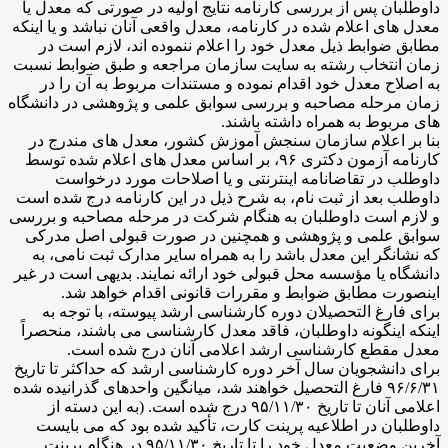
داوطلبان پس از بررسی کارنامه نتایج اولیه در صورتی که معدل یا
معدل های اعلام شده در کارنامه، معدل واقعی آنان نباشد و یا اینکه
مطابق ضوابط ذیل معدل خود را اعلام ننموده اند، لازم است در
زمان انتخاب رشته به سایت سازمان مراجعه و طبق ضوابط نسبت
به اصلاح معدل خود اقدام نموده و مستندات مربوط به آن را در
زمان مرحله مصاحبه و بررسی سوابق علمی و پژوهشی در دانشگاه
های مربوط به همراه داشته باشند.
بنا بر اعلام سازمان سنجش آموزش کشور، معدل های مندرج در
کارنامه آزمون دکتری ۹۶، بر اساس معدل های اعلام شده توسط
داوطلب در تقاضانامه اینترنتی و یا اصلاحات مورد درخواست
داوطلب بعد از ثبت نام، به شرح ذیل در این کارنامه درج شده است
و لازم است داوطلبان به هنگام شرکت در مرحله مصاحبه و بررسی
سوابق علمی و پژوهشی و همچنین در صورت قبولی اصل مدرکی
که نشانگر این معدل باشد را به همراه سایر مدارک ثبت نامی، به
دانشگاه یا مؤسسه محل قبولی خود ارائه نمایند. بدیهی است در غیر
اینصورت مطابق ضوابط و مقررات قانونی اقدام خواهد شد.
برای فارغ التحصیلان دوره کارشناسی ارشد پیوسته، با توجه به
اینکه اینگونه داوطلبان، فاقد معدل کارشناسی می باشند، منحصراً
معدل مقطع کارشناسی ارشد اعلامی آنان درج شده است.
برای دانشجویان سال آخر دوره کارشناسی ارشد که حداکثر تا تاریخ
۹۶/۶/۳۱ فارغ التحصیل خواهند شد، میانگین واحدهای گذرانیده شده
اعلامی آنان تا تاریخ ۹۵/۱۱/۳۰ درج شده است. (به این دسته از
داوطلبان در اطلاعیه پرینت کارت، تأکید شده بود که می بایست
آخرین وضعیت معدل خود را تا تاریخ ۹۵/۱۱/۳۰ در هنگام پرینت