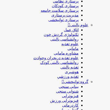
پرستاری نظامی
پرستاری کودکان
پرستاری سلامت جامعه
مدیریت پرستاری
پرستاری توانبخشی
علوم بالینی
اتاق عمل
تکنولوژی گردش خون
روانشناسی بالینی
علوم تغذیه
مامایی
مشاوره مامایی
علوم تغذیه دربحران وحوادث
روانشناسی بالینی کودک
تغذیه بالینی
هوشبری
تغذيه ورزشي
گروه توانبخشی
بینایی سنجی
شنوایی سنجی
فیزیوتراپی
فیزیوتراپی ورزش
کاردرمانی
گفتار درمانی