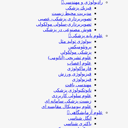
رادیولوژی و مهندسی
فيزيك پزشکی
مدیریت محیط زیست
تصویربرداری پزشکی- عصبی
تصویربرداری-سلولی مولکولی
هوش مصنوعی در پزشکی
علوم پایه پزشکی
بیولوژی تولید مثل
پروتئومیکس
پزشکی مولکولی
علوم تشریحی (آناتومی)
علوم اعصاب
فارماکولوژی
فیزیولوژی ورزش
فیزیولوژی
مهندسی بافت
نانوتکنولوژی پزشکی
علوم سلولی کاربردی
زیست پزشکی سامانه ای
علوم بیومدیکال مقایسه ای
علوم آزمایشگاهی
انگل شناسی
باکتری شناسی