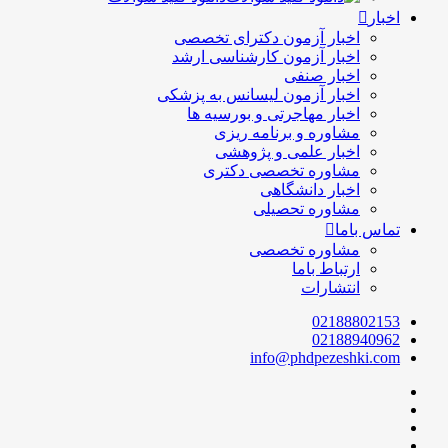
اخبار
اخبار آزمون دکترای تخصصی
اخبار آزمون کارشناسی ارشد
اخبار صنفی
اخبار آزمون لیسانس به پزشکی
اخبار مهاجرتی و بورسیه ها
مشاوره و برنامه ریزی
اخبار علمی و پژوهشی
مشاوره تخصصی دکتری
اخبار دانشگاهی
مشاوره تحصیلی
تماس باما
مشاوره تخصصی
ارتباط باما
انتشارات
02188802153
02188940962
info@phdpezeshki.com