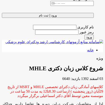
ورود | ثبت نام
نام کاربری
رمز عبور
ورود
خانه
ویژه
شروع کلاس زبان دکتری MHLE
03 اسفند 1392
بازدید: 6640
کلاسهای آمادگی زبان دکترای تخصصی MHLE و MSRT از تاریخ
29آبان (روز پنجشنبه ) ازساعت 8.30تا12 به مدت 50 ساعت در
موسسه معین توسط آقای دکتر اسماعیلی برگزار میگردد
لذا از متقاضیان شرکت دراین دوره ها تقاضا داریم حداکثر