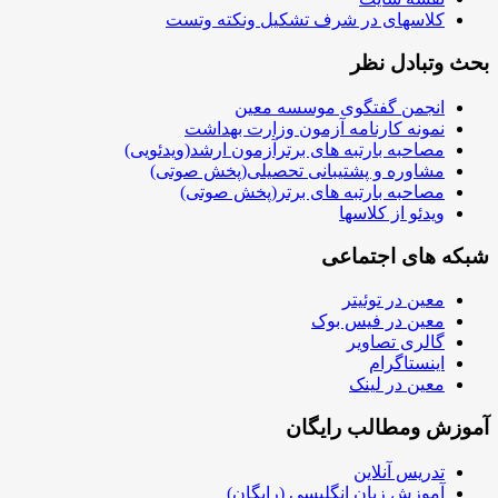
کلاسهای در شرف تشکیل ونکته وتست
بحث وتبادل نظر
انجمن گفتگوی موسسه معین
نمونه کارنامه آزمون وزارت بهداشت
مصاحبه بارتبه های برترآزمون ارشد(ویدئویی)
مشاوره و پشتیبانی تحصیلی(پخش صوتی)
مصاحبه بارتبه های برتر(پخش صوتی)
ویدئو از کلاسها
شبکه های اجتماعی
معین در توئیتر
معین در فیس بوک
گالری تصاویر
اینستاگرام
معین در لینک
آموزش ومطالب رایگان
تدریس آنلاین
آموزش زبان انگلیسی (رایگان)