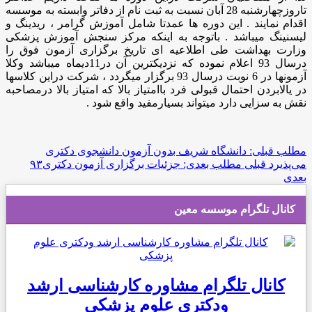
تاروزچهارشنبه 28 آبان نسبت به ثبت نام از دفاتر وابسته به موسسه
اقدام نمایند . این دوره ها عمدتا شامل آموزش گرامر ، ریدینگ و
لیسنینگ میباشد . باتوجه به اینکه مرکز سنجش آموزش پزشکی
وزارت بهداشت طی اطلاعیه ای تاریخ برگزاری آزمون فوق را
درسال 93 اعلام نموده که نزدیکترین آن در11دیماه میباشد وکلا
آزمونها در 6 نوبت درسال 93 برگزار میگردد ، شرکت دراین کلاسها
در یالابردن احتمال قبولی فرد باامتیاز بالا که امتیاز بالا درمصاحبه
نقش به سزایی دارد میتواند بسیارمفید واقع شود .
مطلب قبلی: دانشگاه شریف بدون آزمون دانشجوی دکتری
می‌پذیرد
قبلی
مطلب بعدی: جزئیات برگزاری آزمون دکتری۹۳
بعدی
کانال تلگرام موسسه معین
کانال تلگرام مشاوره کارشناسی ارشد
ودکتری علوم پزشکی