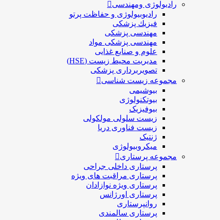
رادیولوژی ومهندسی
رادیوبیولوژی و حفاظت پرتو
فيزيك پزشکی
مهندسی پزشکی
مهندسی پزشکی مواد
علوم و صنايع غذایی
مدیریت محیط زیست (HSE)
تصویربرداری پزشکی
مجموعه زیست شناسی
بیوشیمی
بیوتکنولوژی
بیوفیزیک
زیست سلولی مولکولی
زیست فناوری دریا
ژنتیک
میکروبیولوژی
مجموعه پرستاری
پرستاری داخلی جراحی
پرستاری مراقبت های ويژه
پرستاری ويژه نوازادان
پرستاری اورژانس
روانپرستاری
پرستاری سالمندی