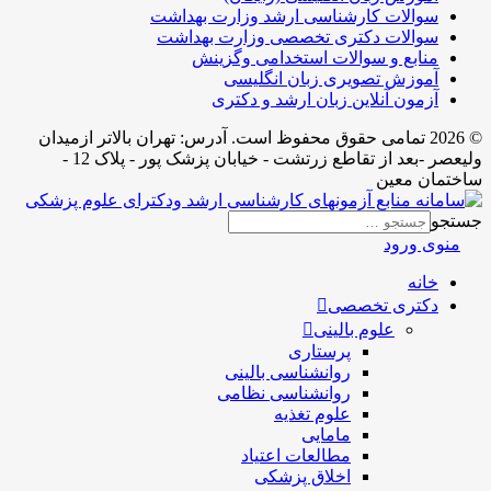
سوالات کارشناسی ارشد وزارت بهداشت
سوالات دکتری تخصصی وزارت بهداشت
منابع و سوالات استخدامی وگزینش
آموزش تصویری زبان انگلیسی
آزمون آنلاین زبان ارشد و دکتری
© 2026 تمامی حقوق محفوظ است. آدرس:‌ تهران بالاتر ازمیدان
ولیعصر -بعد از تقاطع زرتشت - خیابان پزشک پور - پلاک 12 -
ساختمان معین
جستجو
منوی ورود
خانه
دکتری تخصصی
علوم بالینی
پرستاری
روانشناسی بالینی
روانشناسی نظامی
علوم تغذیه
مامایی
مطالعات اعتیاد
اخلاق پزشکی