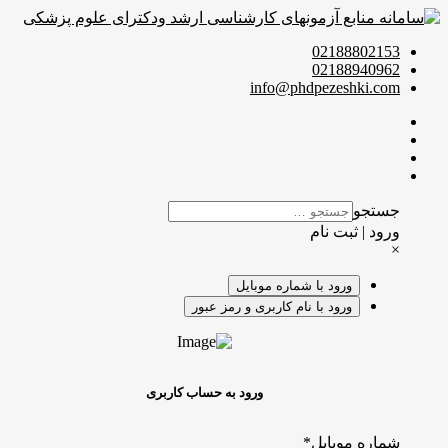
02188802153
02188940962
info@phdpezeshki.com
جستجو
ورود | ثبت نام
×
ورود با شماره موبایل
ورود با نام کاربری و رمز عبور
ورود به حساب کاربری
شماره موبایل
*