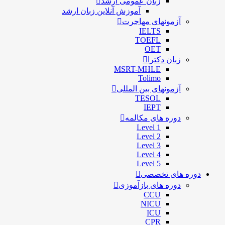
زبان عمومی ارشد
آموزش آنلاین زبان ارشد
آزمونهای مهاجرت
IELTS
TOEFL
OET
زبان دکترا
MSRT-MHLE
Tolimo
آزمونهای بین المللی
TESOL
IEPT
دوره های مکالمه
Level 1
Level 2
Level 3
Level 4
Level 5
دوره های تخصصی
دوره های بازآموزی
CCU
NICU
ICU
CPR