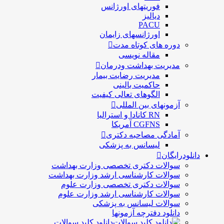
فوریتهای اورژانس
دیالیز
PACU
اورژانسهای زایمان
دوره های کوتاه مدت
مقاله نویسی
مدیریت بهداشت ودرمان
مديريت رضايت بيمار
حاكميت بالينی
الگوهای تعالی کيفيت
آزمونهای بین المللی
RN کانادا و استرالیا
CGFNS آمریکا
آمادگی مصاحبه دکتری
لیسانس به پزشکی
دانلودرایگان
سوالات دکتری تخصصی وزارت بهداشت
سوالات کارشناسی ارشد وزارت بهداشت
سوالات دکتری تخصصی وزارت علوم
سوالات کارشناسی ارشد وزارت علوم
سوالات لیسانس به پزشکی
دانلود دفترچه آزمونها
دانلود کلید سوالات