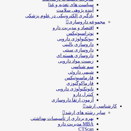
سیاست های تغذیه و غذا
آینده پژوهی سلامت
یادگیری الکترونیکی در علوم پزشکی
مجموعه داروسازی
اقتصاد و مديريت دارو
نوتراسیوتیکس
بيوتكنولوژی دارویی
داروسازی بالينی
داروسازی سنتی
داروسازی هسته ای
زیست مواد دارویی
سم شناسی
شيمی داروئی
فارماسيوتيكس
فارماكوگنوزی
نانوتکنولوژی دارویی
كنترل دارو
آزمون ارتقا داروسازی
کارشناسی ارشد
سایر رشته های ارشد
بهره برداری از تأسیسات بهداشتی
MBA مدیریت دارو
CTScan