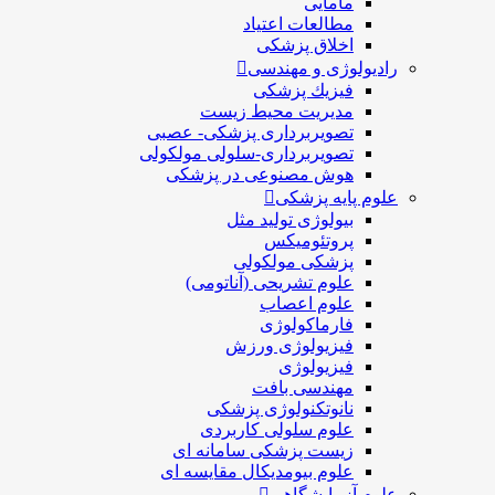
مامایی
مطالعات اعتیاد
اخلاق پزشکی
رادیولوژی و مهندسی
فيزيك پزشکی
مدیریت محیط زیست
تصویربرداری پزشکی- عصبی
تصویربرداری-سلولی مولکولی
هوش مصنوعی در پزشکی
علوم پایه پزشکی
بیولوژی تولید مثل
پروتئومیکس
پزشکی مولکولی
علوم تشریحی (آناتومی)
علوم اعصاب
فارماکولوژی
فیزیولوژی ورزش
فیزیولوژی
مهندسی بافت
نانوتکنولوژی پزشکی
علوم سلولی کاربردی
زیست پزشکی سامانه ای
علوم بیومدیکال مقایسه ای
علوم آزمایشگاهی