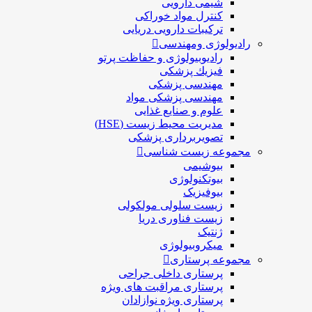
شیمی دارویی
کنترل مواد خوراکی
ترکیبات دارویی دریایی
رادیولوژی ومهندسی
رادیوبیولوژی و حفاظت پرتو
فيزيك پزشکی
مهندسی پزشکی
مهندسی پزشکی مواد
علوم و صنايع غذایی
مدیریت محیط زیست (HSE)
تصویربرداری پزشکی
مجموعه زیست شناسی
بیوشیمی
بیوتکنولوژی
بیوفیزیک
زیست سلولی مولکولی
زیست فناوری دریا
ژنتیک
میکروبیولوژی
مجموعه پرستاری
پرستاری داخلی جراحی
پرستاری مراقبت های ويژه
پرستاری ويژه نوازادان