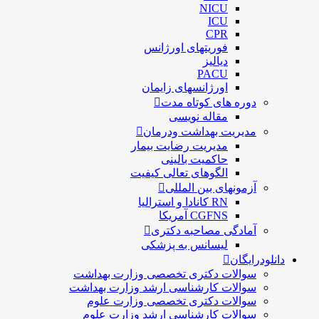
NICU
ICU
CPR
فوریتهای اورژانس
دیالیز
PACU
اورژانسهای زایمان
دوره های کوتاه مدت
مقاله نویسی
مدیریت بهداشت ودرمان
مديريت رضايت بيمار
حاكميت بالينی
الگوهای تعالی کيفيت
آزمونهای بین المللی
RN کانادا و استرالیا
CGFNS آمریکا
آمادگی مصاحبه دکتری
لیسانس به پزشکی
دانلودرایگان
سوالات دکتری تخصصی وزارت بهداشت
سوالات کارشناسی ارشد وزارت بهداشت
سوالات دکتری تخصصی وزارت علوم
سوالات کارشناسی ارشد وزارت علوم