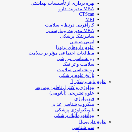
بهره برداری از تأسیسات بهداشتی
MBA مدیریت دارو
CTScan
MRI
کارآفرینی درنظام سلامت
MBA مدیریت بیمارستانی
سایبرنتیک پزشکی
ایمنی صنعتی
علوم داروهای پرتوزا
مطالعات اجتماعی مؤثر بر سلامت
روانشناسی ورزشی
سلامت و ترافیک
روانشناسی سلامت
تاریخ علوم پزشکی
علوم پایه پزشکی
بیولوژی و کنترل ناقلین بیماریها
علوم تشریحی (آناتومی)
فیزیولوژی
ميكروب شناسی غذایی
نانوتکنولوژی پزشکی
بيوانفورماتيك پزشكي
علوم دارویی
سم شناسی