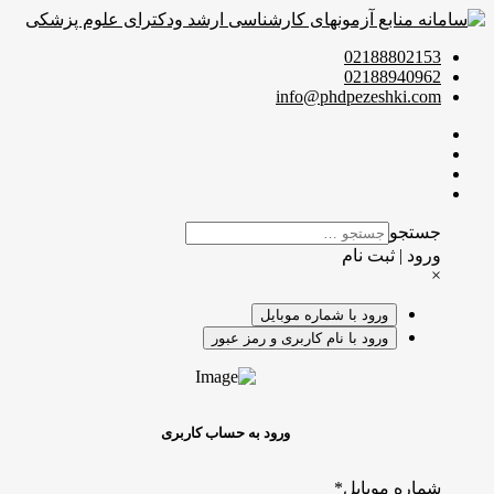
02188802153
02188940962
info@phdpezeshki.com
جستجو
ورود | ثبت نام
×
ورود با شماره موبایل
ورود با نام کاربری و رمز عبور
ورود به حساب کاربری
شماره موبایل
*