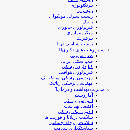
بیوتکنولوژی
بیوشیمی
زیست سلولی مولکولی
ژنتیک
فیزیولوژی جانوری
میکروبیولوژی
بيوفيزيك
زیست شناسی دریا
سایر رشته های دکتری
طب سوزنی
طب سنتی ایرانی
کتابداری پزشکی
فیزیولوژی هوافضا
مهندسی پزشکی بیوالکتریک
مهندسی پزشکی رباتیک
مدیریت بهداشت و درمان
آمارزیستی
آموزش پزشکی
اقتصاد بهداشت
انفورماتیک پزشکی
سلامت دربلايا و فوريت ها
سلامت و رفاه اجتماعی
سیاستگذاری سلامت