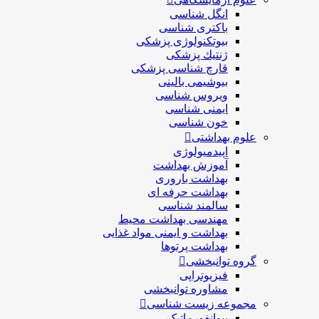
انگل شناسی
باکتری شناسی
بیوتکنولوژی پزشکی
ژنتيك پزشکی
قارچ شناسی پزشكی
بیوشیمی بالینی
ویروس شناسی
ایمنی شناسی
خون شناسی
علوم بهداشتی
اپیدمیولوژی
آموزش بهداشت
بهداشت باروری
بهداشت حرفه ای
سالمند شناسی
مهندسی بهداشت محيط
بهداشت و ایمنی مواد غذایی
بهداشت پرتوها
گروه توانبخشی
فیزیوتراپی
مشاوره توانبخشی
مجموعه زیست شناسی
بیوانفورماتیک