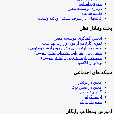
معرفی اساتید
درباره موسسه معین
نقشه سایت
کلاسهای در شرف تشکیل ونکته وتست
بحث وتبادل نظر
انجمن گفتگوی موسسه معین
نمونه کارنامه آزمون وزارت بهداشت
مصاحبه بارتبه های برترآزمون ارشد(ویدئویی)
مشاوره و پشتیبانی تحصیلی(پخش صوتی)
مصاحبه بارتبه های برتر(پخش صوتی)
ویدئو از کلاسها
شبکه های اجتماعی
معین در توئیتر
معین در فیس بوک
گالری تصاویر
اینستاگرام
معین در لینک
آموزش ومطالب رایگان