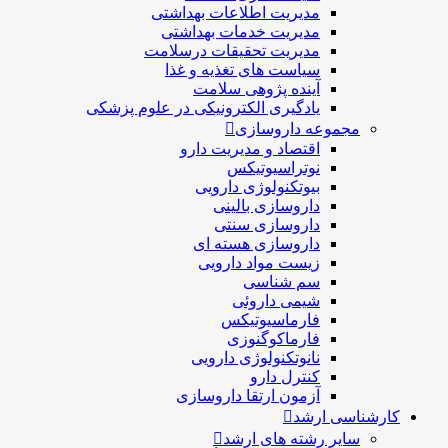
مدیریت اطلاعات بهداشتی
مدیریت خدمات بهداشتی
مدیریت تحقیقات درسلامت
سیاست های تغذیه و غذا
آینده پژوهی سلامت
یادگیری الکترونیکی در علوم پزشکی
مجموعه داروسازی
اقتصاد و مديريت دارو
نوتراسیوتیکس
بيوتكنولوژی دارویی
داروسازی بالينی
داروسازی سنتی
داروسازی هسته ای
زیست مواد دارویی
سم شناسی
شيمی داروئی
فارماسيوتيكس
فارماكوگنوزی
نانوتکنولوژی دارویی
كنترل دارو
آزمون ارتقا داروسازی
کارشناسی ارشد
سایر رشته های ارشد