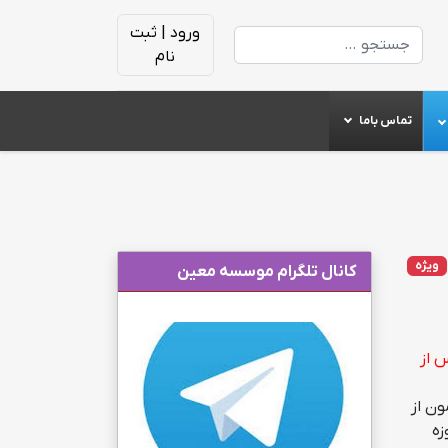
ورود | ثبت
جستجو
نام
تماس باما
ویژه
کانال تلگرام موسسه معین
 آبان ۹۶ آغاز شده و پس از
 جلسه آزمون از
زه