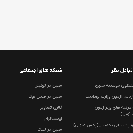
بادل نظر
شبکه های اجتماعی
فتگوی موسسه معین
معین در توئیتر
رنامه آزمون وزارت بهداشت
معین در فیس بوک
ارتبه های برترآزمون
گالری تصاویر
دئویی)
اینستاگرام
و پشتیبانی تحصیلی(پخش صوتی)
معین در لینک