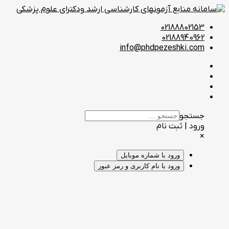
02188802153
02188940962
info@phdpezeshki.com
جستجو
ورود | ثبت نام
×
ورود با شماره موبایل
ورود با نام کاربری و رمز عبور