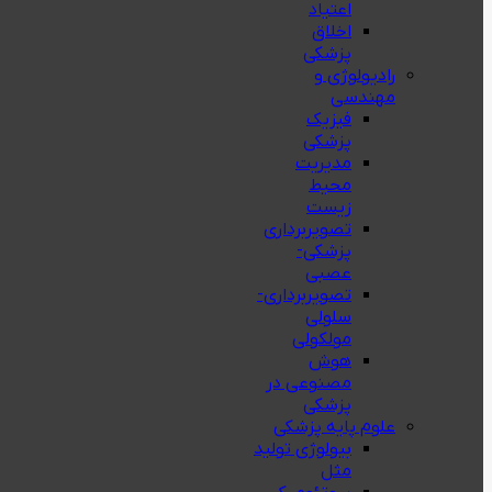
اعتیاد
اخلاق
پزشکی
رادیولوژی و
مهندسی
فيزيك
پزشکی
مدیریت
محیط
زیست
تصویربرداری
پزشکی-
عصبی
تصویربرداری-
سلولی
مولکولی
هوش
مصنوعی در
پزشکی
علوم پایه پزشکی
بیولوژی تولید
مثل