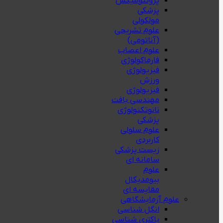
پروتئومیکس
پزشکی
مولکولی
علوم تشریحی
(آناتومی)
علوم اعصاب
فارماکولوژی
فیزیولوژی
ورزش
فیزیولوژی
مهندسی بافت
نانوتکنولوژی
پزشکی
علوم سلولی
کاربردی
زیست پزشکی
سامانه ای
علوم
بیومدیکال
مقایسه ای
علوم آزمایشگاهی
انگل شناسی
باکتری شناسی