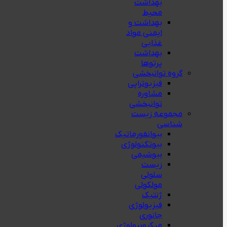
بهداشت
محيط
بهداشت و
ایمنی مواد
غذایی
بهداشت
پرتوها
گروه توانبخشی
فیزیوتراپی
مشاوره
توانبخشی
مجموعه زیست
شناسی
بیوانفورماتیک
بیوتکنولوژی
بیوشیمی
زیست
سلولی
مولکولی
ژنتیک
فیزیولوژی
جانوری
میکروبیولوژی