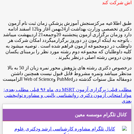
اش شرکت کند
طبق اطلاعیه مرکزسنجش آموزش پزشکی زمان ثبت نام آزمون
دکتری تخصصی وزارت بهداشت از24بهمن آغاز وتا12 اسفند ادامه
دارد وزمان برگزاری آزمون پنجشنبه 20وجمعه21 اردیبهشت میباشد
. باتوجه به اینکه آزمون در دوروز برگزارمیگردد امکان شرکت هر
داوطلب در دومجموعه آزمون فراهم شده است . توصیه میشود به
کلیه داوطلبان که مجموعه دوم رشته مورد نظر را برمبنای یکسان
بودن دروس رشته اصلی درنظر بگیرند .
درخصوص دکتری رشته های پژوهش محور نمره زبان از 50 به بالا
مدنظر میباشد ونمره مشروط قابل قبول نیست همچنین داشتن
دومقاله مثل سنوات گذشته درPubMed وWeb of Science الزامیست
مطلب قبلی: برگزاری آزمون MSRT دی ماه ۹۶
قبلی
مطلب بعدی:
مواد امتحانی آزمون دکتری روانشناسی بالینی و مشاوره توانبخشی
بعدی
کانال تلگرام موسسه معین