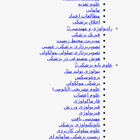
علوم تغذیه
مامایی
مطالعات اعتیاد
اخلاق پزشکی
رادیولوژی و مهندسی
فيزيك پزشکی
مدیریت محیط زیست
تصویربرداری پزشکی- عصبی
تصویربرداری-سلولی مولکولی
هوش مصنوعی در پزشکی
علوم پایه پزشکی
بیولوژی تولید مثل
پروتئومیکس
پزشکی مولکولی
علوم تشریحی (آناتومی)
علوم اعصاب
فارماکولوژی
فیزیولوژی ورزش
فیزیولوژی
مهندسی بافت
نانوتکنولوژی پزشکی
علوم سلولی کاربردی
زیست پزشکی سامانه ای