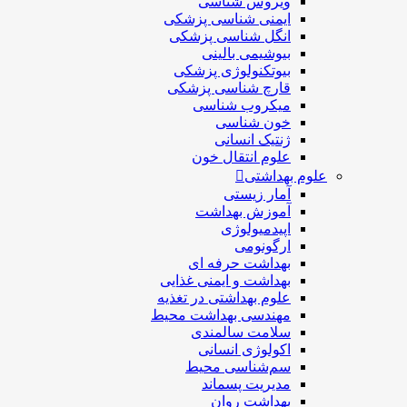
ویروس شناسی
ایمنی شناسی پزشكی
انگل شناسی پزشکی
بیوشیمی بالینی
بیوتکنولوژی پزشکی
قارچ شناسی پزشکی
ميكروب شناسی
خون شناسی
ژنتیک انسانی
علوم انتقال خون
علوم بهداشتی
آمار زیستی
آموزش بهداشت
اپیدمیولوژی
ارگونومی
بهداشت حرفه ای
بهداشت و ایمنی غذایی
علوم بهداشتی در تغذیه
مهندسی بهداشت محيط
سلامت سالمندی
اکولوژی انسانی
سم‌شناسی محیط
مدیریت پسماند
بهداشت روان