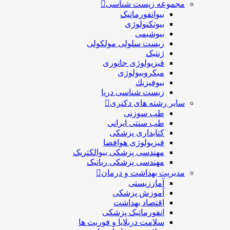
مجموعه زیست شناسی
بیوانفورماتیک
بیوتکنولوژی
بیوشیمی
زیست سلولی مولکولی
ژنتیک
فیزیولوژی جانوری
میکروبیولوژی
بيوفيزيك
زیست شناسی دریا
سایر رشته های دکتری
طب سوزنی
طب سنتی ایرانی
کتابداری پزشکی
فیزیولوژی هوافضا
مهندسی پزشکی بیوالکتریک
مهندسی پزشکی رباتیک
مدیریت بهداشت و درمان
آمارزیستی
آموزش پزشکی
اقتصاد بهداشت
انفورماتیک پزشکی
سلامت دربلايا و فوريت ها