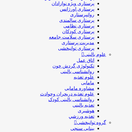
پرستاری ويژه نوازادان
پرستاری اورژانس
روانپرستاری
پرستاری سالمندی
پرستاری نظامی
پرستاری کودکان
پرستاری سلامت جامعه
مدیریت پرستاری
پرستاری توانبخشی
علوم بالینی
اتاق عمل
تکنولوژی گردش خون
روانشناسی بالینی
علوم تغذیه
مامایی
مشاوره مامایی
علوم تغذیه دربحران وحوادث
روانشناسی بالینی کودک
تغذیه بالینی
هوشبری
تغذيه ورزشي
گروه توانبخشی
بینایی سنجی