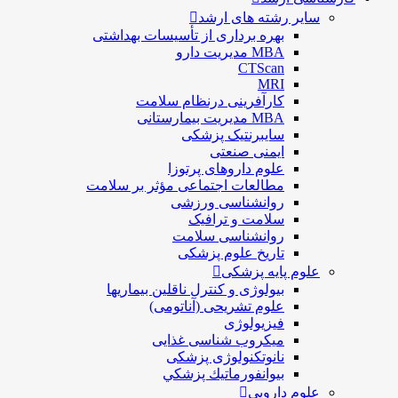
سایر رشته های ارشد
بهره برداری از تأسیسات بهداشتی
MBA مدیریت دارو
CTScan
MRI
کارآفرینی درنظام سلامت
MBA مدیریت بیمارستانی
سایبرنتیک پزشکی
ایمنی صنعتی
علوم داروهای پرتوزا
مطالعات اجتماعی مؤثر بر سلامت
روانشناسی ورزشی
سلامت و ترافیک
روانشناسی سلامت
تاریخ علوم پزشکی
علوم پایه پزشکی
بیولوژی و کنترل ناقلین بیماریها
علوم تشریحی (آناتومی)
فیزیولوژی
ميكروب شناسی غذایی
نانوتکنولوژی پزشکی
بيوانفورماتيك پزشكي
علوم دارویی