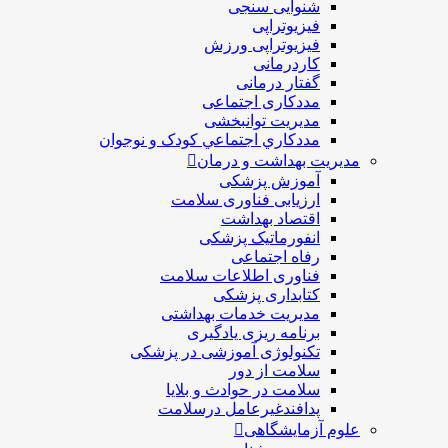
شنوایی سنجی
فیزیوتراپی
فیزیوتراپی ورزش
کاردرمانی
گفتار درمانی
مددکاری اجتماعی
مديريت توانبخشی
مددکاري اجتماعي کودک و نوجوان
مدیریت بهداشت و درمان
آموزش پزشکی
ارزیابی فناوری سلامت
اقتصاد بهداشت
انفورماتیک پزشکی
رفاه اجتماعی
فناوری اطلاعات سلامت
کتابداری پزشکی
مديريت خدمات بهداشتی
برنامه ریزی یادگیری
تکنولوژی آموزشی در پزشکی
سلامت از دور
سلامت در حوادث و بلایا
پدافندغیرعامل درسلامت
علوم آزمایشگاهی