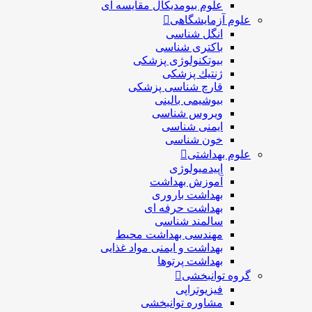
علوم بیومدیکال مقایسه ای
علوم آزمایشگاهی
انگل شناسی
باکتری شناسی
بیوتکنولوژی پزشکی
ژنتيك پزشکی
قارچ شناسی پزشكی
بیوشیمی بالینی
ویروس شناسی
ایمنی شناسی
خون شناسی
علوم بهداشتی
اپیدمیولوژی
آموزش بهداشت
بهداشت باروری
بهداشت حرفه ای
سالمند شناسی
مهندسی بهداشت محيط
بهداشت و ایمنی مواد غذایی
بهداشت پرتوها
گروه توانبخشی
فیزیوتراپی
مشاوره توانبخشی