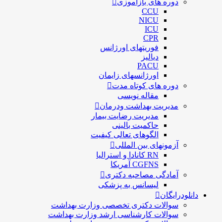
دوره های بازآموزی
CCU
NICU
ICU
CPR
فوریتهای اورژانس
دیالیز
PACU
اورژانسهای زایمان
دوره های کوتاه مدت
مقاله نویسی
مدیریت بهداشت ودرمان
مديريت رضايت بيمار
حاكميت بالينی
الگوهای تعالی کيفيت
آزمونهای بین المللی
RN کانادا و استرالیا
CGFNS آمریکا
آمادگی مصاحبه دکتری
لیسانس به پزشکی
دانلودرایگان
سوالات دکتری تخصصی وزارت بهداشت
سوالات کارشناسی ارشد وزارت بهداشت