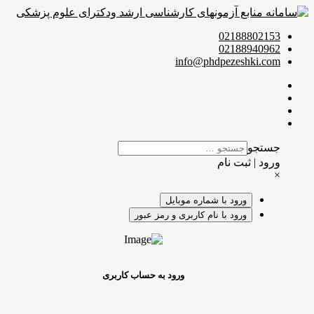
02188802153
02188940962
info@phdpezeshki.com
جستجو
ورود | ثبت نام
×
ورود با شماره موبایل
ورود با نام کاربری و رمز عبور
ورود به حساب کاربری