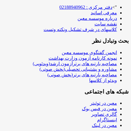
">
دفتر مرکزی : 02188940962
معرفی اساتید
درباره موسسه معین
نقشه سایت
کلاسهای در شرف تشکیل ونکته وتست
بحث وتبادل نظر
انجمن گفتگوی موسسه معین
نمونه کارنامه آزمون وزارت بهداشت
مصاحبه بارتبه های برترآزمون ارشد(ویدئویی)
مشاوره و پشتیبانی تحصیلی(پخش صوتی)
مصاحبه بارتبه های برتر(پخش صوتی)
ویدئو از کلاسها
شبکه های اجتماعی
معین در توئیتر
معین در فیس بوک
گالری تصاویر
اینستاگرام
معین در لینک