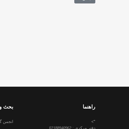
راهنما
بحث وت
">
انجمن گ
دفتر مرکزی : 02188940962