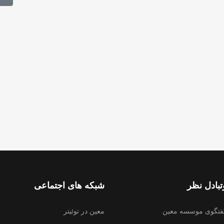
بادل نظر
شبکه های اجتماعی
فتگوی موسسه معین
معین در توئیتر