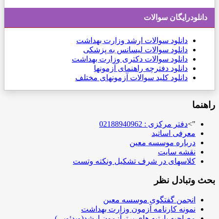
دانلودرایگان سوالات
دانلود
سوالات ارشد وزارت بهداشت
دانلود سوالات لیسانس به پزشکی
دانلود سوالات دکتری وزارت بهداشت
دانلود دفترچه راهنمای آزمونها
دانلود کلید سوالات آزمونهای مختلف
راهنما
">
دفتر مرکزی : 02188940962
معرفی اساتید
درباره موسسه معین
نقشه سایت
کلاسهای در شرف تشکیل ونکته وتست
بحث وتبادل نظر
انجمن گفتگوی موسسه معین
نمونه کارنامه آزمون وزارت بهداشت
مصاحبه بارتبه های برترآزمون ارشد(ویدئویی)