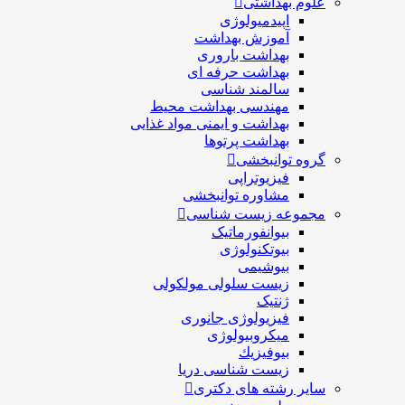
علوم بهداشتی
اپیدمیولوژی
آموزش بهداشت
بهداشت باروری
بهداشت حرفه ای
سالمند شناسی
مهندسی بهداشت محيط
بهداشت و ایمنی مواد غذایی
بهداشت پرتوها
گروه توانبخشی
فیزیوتراپی
مشاوره توانبخشی
مجموعه زیست شناسی
بیوانفورماتیک
بیوتکنولوژی
بیوشیمی
زیست سلولی مولکولی
ژنتیک
فیزیولوژی جانوری
میکروبیولوژی
بيوفيزيك
زیست شناسی دریا
سایر رشته های دکتری