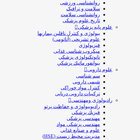
روانشناسی ورزشی
سلامت و ترافیک
روانشناسی سلامت
تاریخ علوم پزشکی
علوم پایه پزشکی
بیولوژی و کنترل ناقلین بیماریها
علوم تشریحی (آناتومی)
فیزیولوژی
ميكروب شناسی غذایی
نانوتکنولوژی پزشکی
بيوانفورماتيك پزشكي
علوم دارویی
سم شناسی
شیمی دارویی
کنترل مواد خوراکی
ترکیبات دارویی دریایی
رادیولوژی ومهندسی
رادیوبیولوژی و حفاظت پرتو
فيزيك پزشکی
مهندسی پزشکی
مهندسی پزشکی مواد
علوم و صنايع غذایی
مدیریت محیط زیست (HSE)