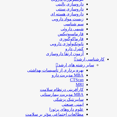
داروسازی بالينی
داروسازی سنتی
داروسازی هسته ای
زیست مواد دارویی
سم شناسی
شيمی داروئی
فارماسيوتيكس
فارماكوگنوزی
نانوتکنولوژی دارویی
كنترل دارو
آزمون ارتقا داروسازی
کارشناسی ارشد
سایر رشته های ارشد
بهره برداری از تأسیسات بهداشتی
MBA مدیریت دارو
CTScan
MRI
کارآفرینی درنظام سلامت
MBA مدیریت بیمارستانی
سایبرنتیک پزشکی
ایمنی صنعتی
علوم داروهای پرتوزا
مطالعات اجتماعی مؤثر بر سلامت