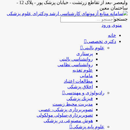
ولیعصر -بعد از تقاطع زرتشت - خیابان پزشک پور - پلاک 12 -
ساختمان معین
جستجو
منوی ورود
خانه
دکتری تخصصی
علوم بالینی
پرستاری
روانشناسی بالینی
روانشناسی نظامی
علوم تغذیه
مامایی
مطالعات اعتیاد
اخلاق پزشکی
رادیولوژی و مهندسی
فيزيك پزشکی
مدیریت محیط زیست
تصویربرداری پزشکی- عصبی
تصویربرداری-سلولی مولکولی
هوش مصنوعی در پزشکی
علوم پایه پزشکی