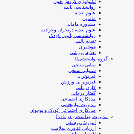
تکنولوژی گردش خون
روانشناسی بالینی
علوم تغذیه
مامایی
مشاوره مامایی
علوم تغذیه دربحران وحوادث
روانشناسی بالینی کودک
تغذیه بالینی
هوشبری
تغذيه ورزشي
گروه توانبخشی
بینایی سنجی
شنوایی سنجی
فیزیوتراپی
فیزیوتراپی ورزش
کاردرمانی
گفتار درمانی
مددکاری اجتماعی
مديريت توانبخشی
مددکاري اجتماعي کودک و نوجوان
مدیریت بهداشت و درمان
آموزش پزشکی
ارزیابی فناوری سلامت
اقتصاد بهداشت