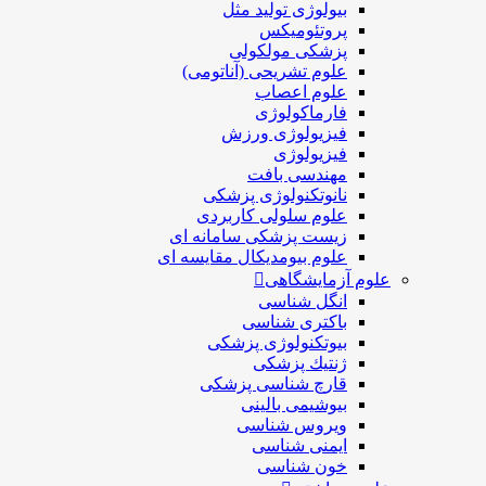
بیولوژی تولید مثل
پروتئومیکس
پزشکی مولکولی
علوم تشریحی (آناتومی)
علوم اعصاب
فارماکولوژی
فیزیولوژی ورزش
فیزیولوژی
مهندسی بافت
نانوتکنولوژی پزشکی
علوم سلولی کاربردی
زیست پزشکی سامانه ای
علوم بیومدیکال مقایسه ای
علوم آزمایشگاهی
انگل شناسی
باکتری شناسی
بیوتکنولوژی پزشکی
ژنتيك پزشکی
قارچ شناسی پزشكی
بیوشیمی بالینی
ویروس شناسی
ایمنی شناسی
خون شناسی