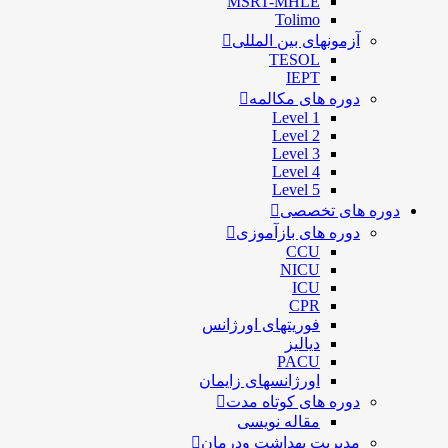
MSRT-MHLE
Tolimo
آزمونهای بین المللی
TESOL
IEPT
دوره های مکالمه
Level 1
Level 2
Level 3
Level 4
Level 5
دوره های تخصصی
دوره های بازآموزی
CCU
NICU
ICU
CPR
فوریتهای اورژانس
دیالیز
PACU
اورژانسهای زایمان
دوره های کوتاه مدت
مقاله نویسی
مدیریت بهداشت ودرمان