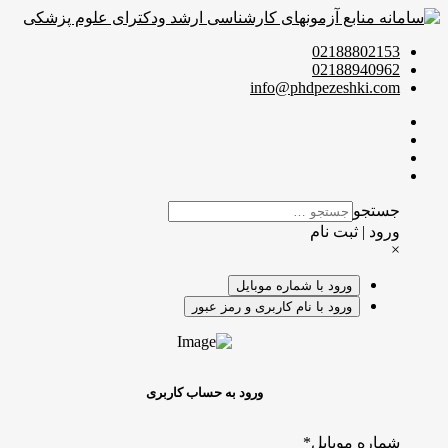
02188802153
02188940962
info@phdpezeshki.com
جستجو
ورود | ثبت نام
×
ورود با شماره موبایل
ورود با نام کاربری و رمز عبور
ورود به حساب کاربری
شماره موبایل
*