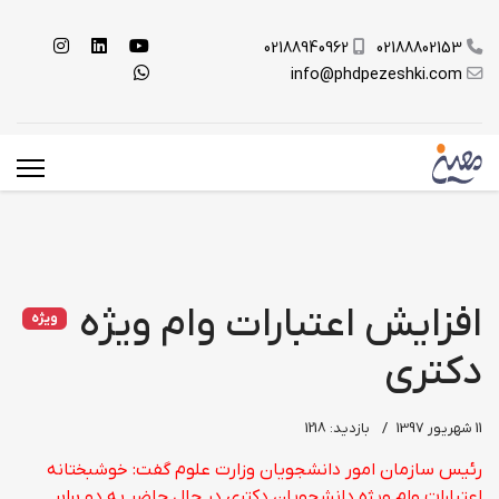
02188940962
02188802153
info@phdpezeshki.com
افزایش اعتبارات وام ویژه
ویژه
دکتری
11 شهریور 1397
بازدید: 1218
رئیس سازمان امور دانشجویان وزارت علوم گفت: خوشبختانه
اعتبارات وام ویژه دانشجویان دکتری در حال حاضر به دو برابر