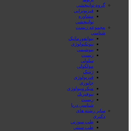
گروه توانبخشی
فیزیوتراپی
مشاوره
توانبخشی
مجموعه زیست
شناسی
بیوانفورماتیک
بیوتکنولوژی
بیوشیمی
زیست
سلولی
مولکولی
ژنتیک
فیزیولوژی
جانوری
میکروبیولوژی
بيوفيزيك
زیست
شناسی دریا
سایر رشته های
دکتری
طب سوزنی
طب سنتی