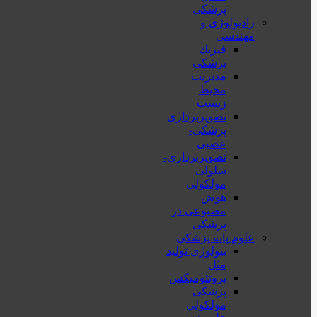
پزشکی
رادیولوژی و
مهندسی
فيزيك
پزشکی
مدیریت
محیط
زیست
تصویربرداری
پزشکی-
عصبی
تصویربرداری-
سلولی
مولکولی
هوش
مصنوعی در
پزشکی
علوم پایه پزشکی
بیولوژی تولید
مثل
پروتئومیکس
پزشکی
مولکولی