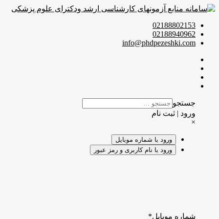
02188802153
02188940962
info@phdpezeshki.com
جستجو
ورود | ثبت نام
×
ورود با شماره موبایل
ورود با نام کاربری و رمز عبور
شماره موبایل
*