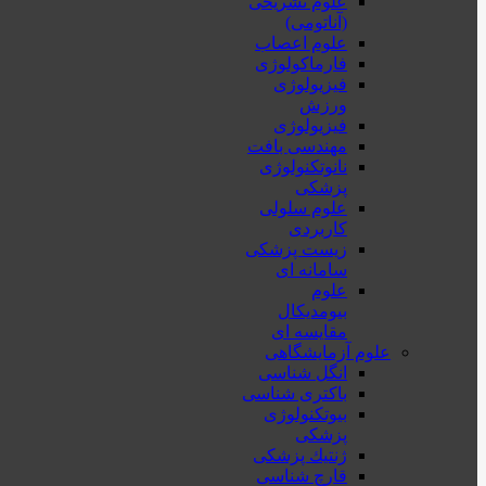
علوم تشریحی
(آناتومی)
علوم اعصاب
فارماکولوژی
فیزیولوژی
ورزش
فیزیولوژی
مهندسی بافت
نانوتکنولوژی
پزشکی
علوم سلولی
کاربردی
زیست پزشکی
سامانه ای
علوم
بیومدیکال
مقایسه ای
علوم آزمایشگاهی
انگل شناسی
باکتری شناسی
بیوتکنولوژی
پزشکی
ژنتيك پزشکی
قارچ شناسی