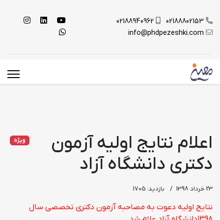
02188940962
02188802153
info@phdpezeshki.com
اعلام نتایج اولیه آزمون
ویژه
دکتری دانشگاه آزاد
23 خرداد 1398
بازدید: 1705
نتایج اولیه دعوت به مصاحبه آزمون دکتری تخصصی سال
۱۳۹۸دانشگاه آزاد علام شد.