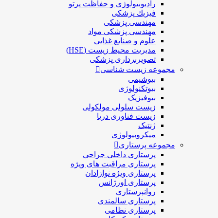
رادیوبیولوژی و حفاظت پرتو
فيزيك پزشکی
مهندسی پزشکی
مهندسی پزشکی مواد
علوم و صنايع غذایی
مدیریت محیط زیست (HSE)
تصویربرداری پزشکی
مجموعه زیست شناسی
بیوشیمی
بیوتکنولوژی
بیوفیزیک
زیست سلولی مولکولی
زیست فناوری دریا
ژنتیک
میکروبیولوژی
مجموعه پرستاری
پرستاری داخلی جراحی
پرستاری مراقبت های ويژه
پرستاری ويژه نوازادان
پرستاری اورژانس
روانپرستاری
پرستاری سالمندی
پرستاری نظامی