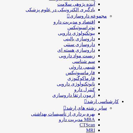
آینده پژوهی سلامت
یادگیری الکترونیکی در علوم پزشکی
مجموعه داروسازی
اقتصاد و مديريت دارو
نوتراسیوتیکس
بيوتكنولوژی دارویی
داروسازی بالينی
داروسازی سنتی
داروسازی هسته ای
زیست مواد دارویی
سم شناسی
شيمی داروئی
فارماسيوتيكس
فارماكوگنوزی
نانوتکنولوژی دارویی
كنترل دارو
آزمون ارتقا داروسازی
کارشناسی ارشد
سایر رشته های ارشد
بهره برداری از تأسیسات بهداشتی
MBA مدیریت دارو
CTScan
MRI