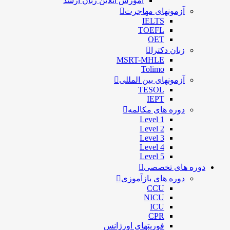
آموزش آنلاین زبان ارشد
آزمونهای مهاجرت
IELTS
TOEFL
OET
زبان دکترا
MSRT-MHLE
Tolimo
آزمونهای بین المللی
TESOL
IEPT
دوره های مکالمه
Level 1
Level 2
Level 3
Level 4
Level 5
دوره های تخصصی
دوره های بازآموزی
CCU
NICU
ICU
CPR
فوریتهای اورژانس