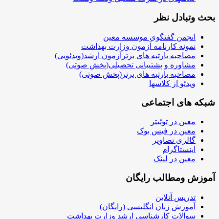
بحث وتبادل نظر
انجمن گفتگوی موسسه معین
نمونه کارنامه آزمون وزارت بهداشت
مصاحبه بارتبه های برترآزمون ارشد(ویدئویی)
مشاوره و پشتیبانی تحصیلی(پخش صوتی)
مصاحبه بارتبه های برتر(پخش صوتی)
ویدئو از کلاسها
شبکه های اجتماعی
معین در توئیتر
معین در فیس بوک
گالری تصاویر
اینستاگرام
معین در لینک
آموزش ومطالب رایگان
تدریس آنلاین
آموزش زبان انگلیسی (رایگان)
سوالات کارشناسی ارشد وزارت بهداشت