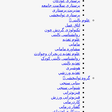
پرستاری کودکان
پرستاری سلامت جامعه
مدیریت پرستاری
پرستاری توانبخشی
علوم بالینی
اتاق عمل
تکنولوژی گردش خون
روانشناسی بالینی
علوم تغذیه
مامایی
مشاوره مامایی
علوم تغذیه دربحران وحوادث
روانشناسی بالینی کودک
تغذیه بالینی
هوشبری
تغذيه ورزشي
گروه توانبخشی
بینایی سنجی
شنوایی سنجی
فیزیوتراپی
فیزیوتراپی ورزش
کاردرمانی
گفتار درمانی
مددکاری اجتماعی