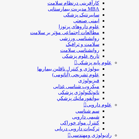
کارآفرینی درنظام سلامت
MBA مدیریت بیمارستانی
سایبرنتیک پزشکی
ایمنی صنعتی
علوم داروهای پرتوزا
مطالعات اجتماعی مؤثر بر سلامت
روانشناسی ورزشی
سلامت و ترافیک
روانشناسی سلامت
تاریخ علوم پزشکی
علوم پایه پزشکی
بیولوژی و کنترل ناقلین بیماریها
علوم تشریحی (آناتومی)
فیزیولوژی
ميكروب شناسی غذایی
نانوتکنولوژی پزشکی
بيوانفورماتيك پزشكي
علوم دارویی
سم شناسی
شیمی دارویی
کنترل مواد خوراکی
ترکیبات دارویی دریایی
رادیولوژی ومهندسی