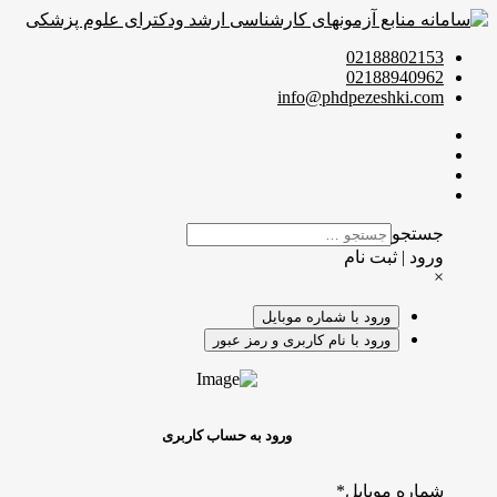
02188802153
02188940962
info@phdpezeshki.com
جستجو
ورود | ثبت نام
×
ورود با شماره موبایل
ورود با نام کاربری و رمز عبور
ورود به حساب کاربری
شماره موبایل
*