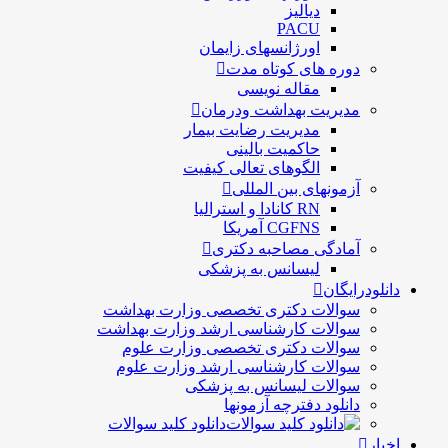
دیالیز
PACU
اورژانسهای زایمان
دوره های کوتاه مدت
مقاله نویسی
مدیریت بهداشت ودرمان
مديريت رضايت بيمار
حاكميت بالينی
الگوهای تعالی کيفيت
آزمونهای بین المللی
RN کانادا و استرالیا
CGFNS آمریکا
آمادگی مصاحبه دکتری
لیسانس به پزشکی
دانلودرایگان
سوالات دکتری تخصصی وزارت بهداشت
سوالات کارشناسی ارشد وزارت بهداشت
سوالات دکتری تخصصی وزارت علوم
سوالات کارشناسی ارشد وزارت علوم
سوالات لیسانس به پزشکی
دانلود دفترچه آزمونها
دانلود کلید سوالات
اخبار