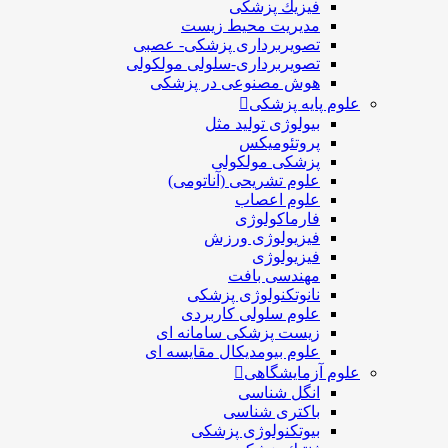
فيزيك پزشکی
مدیریت محیط زیست
تصویربرداری پزشکی- عصبی
تصویربرداری-سلولی مولکولی
هوش مصنوعی در پزشکی
علوم پایه پزشکی
بیولوژی تولید مثل
پروتئومیکس
پزشکی مولکولی
علوم تشریحی (آناتومی)
علوم اعصاب
فارماکولوژی
فیزیولوژی ورزش
فیزیولوژی
مهندسی بافت
نانوتکنولوژی پزشکی
علوم سلولی کاربردی
زیست پزشکی سامانه ای
علوم بیومدیکال مقایسه ای
علوم آزمایشگاهی
انگل شناسی
باکتری شناسی
بیوتکنولوژی پزشکی