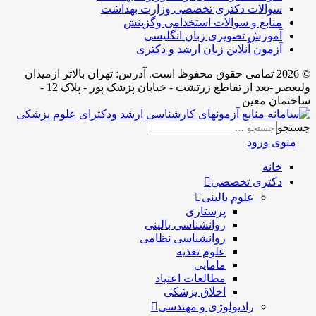
سوالات دکتری تخصصی وزارت بهداشت
منابع و سوالات استخدامی وگزینش
آموزش تصویری زبان انگلیسی
آزمون آنلاین زبان ارشد و دکتری
© 2026 تمامی حقوق محفوظ است. آدرس:‌ تهران بالاتر ازمیدان
ولیعصر -بعد از تقاطع زرتشت - خیابان پزشک پور - پلاک 12 -
ساختمان معین
جستجو
منوی ورود
خانه
دکتری تخصصی
علوم بالینی
پرستاری
روانشناسی بالینی
روانشناسی نظامی
علوم تغذیه
مامایی
مطالعات اعتیاد
اخلاق پزشکی
رادیولوژی و مهندسی