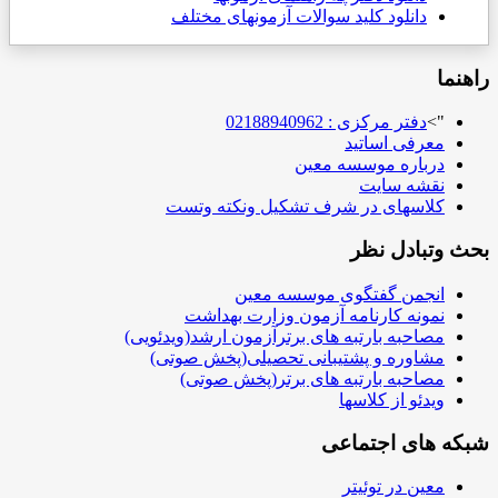
دانلود کلید سوالات آزمونهای مختلف
راهنما
">
دفتر مرکزی : 02188940962
معرفی اساتید
درباره موسسه معین
نقشه سایت
کلاسهای در شرف تشکیل ونکته وتست
بحث وتبادل نظر
انجمن گفتگوی موسسه معین
نمونه کارنامه آزمون وزارت بهداشت
مصاحبه بارتبه های برترآزمون ارشد(ویدئویی)
مشاوره و پشتیبانی تحصیلی(پخش صوتی)
مصاحبه بارتبه های برتر(پخش صوتی)
ویدئو از کلاسها
شبکه های اجتماعی
معین در توئیتر