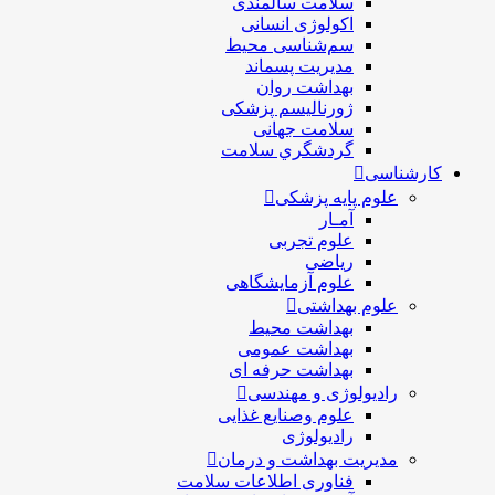
سلامت سالمندی
اکولوژی انسانی
سم‌شناسی محیط
مدیریت پسماند
بهداشت روان
ژورنالیسم پزشکی
سلامت جهانی
گردشگري سلامت
کارشناسی
علوم پایه پزشکی
آمـار
علوم تجربی
ریاضی
علوم آزمایشگاهی
علوم بهداشتی
بهداشت محیط
بهداشت عمومی
بهداشت حرفه ای
رادیولوژی و مهندسی
علوم وصنایع غذایی
رادیولوژی
مدیریت بهداشت و درمان
فناوری اطلاعات سلامت