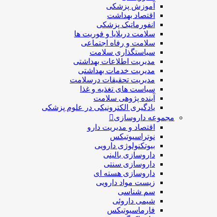
آموزش پزشکی
اقتصاد بهداشت
انفورماتیک پزشکی
سلامت دربلايا و فوريت ها
سلامت و رفاه اجتماعی
سیاستگذاری سلامت
مدیریت اطلاعات بهداشتی
مدیریت خدمات بهداشتی
مدیریت تحقیقات درسلامت
سیاست های تغذیه و غذا
آینده پژوهی سلامت
یادگیری الکترونیکی در علوم پزشکی
مجموعه داروسازی
اقتصاد و مديريت دارو
نوتراسیوتیکس
بيوتكنولوژی دارویی
داروسازی بالينی
داروسازی سنتی
داروسازی هسته ای
زیست مواد دارویی
سم شناسی
شيمی داروئی
فارماسيوتيكس