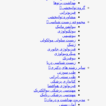
بهداشت پرتوها
گروه توانبخشی
فیزیوتراپی
مشاوره توانبخشی
مجموعه زیست شناسی
بیوانفورماتیک
بیوتکنولوژی
بیوشیمی
زیست سلولی مولکولی
ژنتیک
فیزیولوژی جانوری
میکروبیولوژی
بيوفيزيك
زیست شناسی دریا
سایر رشته های دکتری
طب سوزنی
طب سنتی ایرانی
کتابداری پزشکی
فیزیولوژی هوافضا
مهندسی پزشکی بیوالکتریک
مهندسی پزشکی رباتیک
مدیریت بهداشت و درمان
آمارزیستی