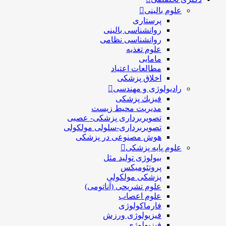
علوم بالینی
پرستاری
روانشناسی بالینی
روانشناسی نظامی
علوم تغذیه
مامایی
مطالعات اعتیاد
اخلاق پزشکی
رادیولوژی و مهندسی
فيزيك پزشکی
مدیریت محیط زیست
تصویربرداری پزشکی- عصبی
تصویربرداری-سلولی مولکولی
هوش مصنوعی در پزشکی
علوم پایه پزشکی
بیولوژی تولید مثل
پروتئومیکس
پزشکی مولکولی
علوم تشریحی (آناتومی)
علوم اعصاب
فارماکولوژی
فیزیولوژی ورزش
فیزیولوژی