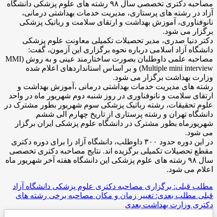
مصاحبه دکتری تخصصی سال ۹۸ رشته های علوم پزشکی دانشگاه
آزاد در رشته های پرستاری، مدیریت خدمات بهداشتی درمانی،
نانوفناوری، آموزش بهداشت و ارتقای سلامت و رباتیک پزشکی
برگزار می‌ شود.
دکتر دنیا صدری، مدیر تحصیلات تکمیلی معاونت علوم پزشکی
دانشگاه آزاد اسلامی درباره نحوه برگزاری این آزمون، گفت:
مصاحبه علمی داوطلبان بصورت ساختارمند عینی و به روش (MMI
(Multiple mini interview و بر اساس استانداردهای اعلام شده
وزارت بهداشت برگزار می شود.
رشته های مدیریت خدمات بهداشتی درمانی ،آموزش بهداشت و
ارتقای سلامت و نانوفناوری در روز شنبه دوم شهریور ماه در واحد
علوم تحقیقات، رشته رباتیک پزشکی سوم شهریور بطور مشترک در
دانشگاه تهران و رشته پرستاری از تاریخ چهارم الی ششم
شهریورماه بطور مشترک در دانشگاه علوم پزشکی ایران برگزار
می شود.
در این دوره حدود ۳۰۰ داوطلب، دانشگاه آزاد را برای دوره دکتری
مقطع تحصیلات تکمیلی برگزیده اند. نتایج مصاحبه دکتری تخصصی
سال ۹۸ رشته های علوم پزشکی این دانشگاه هفته آخر شهریور ماه
اعلام می شود.
مطلب قبلی: برگزاری مصاحبه دکتری علوم پزشکی دانشگاه آزاد
قبلی
مطلب بعدی: تغییر زمان و مکان مصاحبه برخی رشته های
دکتری وزارت بهداشت
بعدی