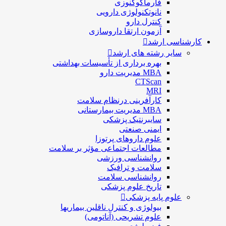
فارماكوگنوزی
نانوتکنولوژی دارویی
كنترل دارو
آزمون ارتقا داروسازی
کارشناسی ارشد
سایر رشته های ارشد
بهره برداری از تأسیسات بهداشتی
MBA مدیریت دارو
CTScan
MRI
کارآفرینی درنظام سلامت
MBA مدیریت بیمارستانی
سایبرنتیک پزشکی
ایمنی صنعتی
علوم داروهای پرتوزا
مطالعات اجتماعی مؤثر بر سلامت
روانشناسی ورزشی
سلامت و ترافیک
روانشناسی سلامت
تاریخ علوم پزشکی
علوم پایه پزشکی
بیولوژی و کنترل ناقلین بیماریها
علوم تشریحی (آناتومی)