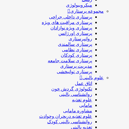
میکروبیولوژی
مجموعه پرستاری
پرستاری داخلی جراحی
پرستاری مراقبت های ويژه
پرستاری ويژه نوازادان
پرستاری اورژانس
روانپرستاری
پرستاری سالمندی
پرستاری نظامی
پرستاری کودکان
پرستاری سلامت جامعه
مدیریت پرستاری
پرستاری توانبخشی
علوم بالینی
اتاق عمل
تکنولوژی گردش خون
روانشناسی بالینی
علوم تغذیه
مامایی
مشاوره مامایی
علوم تغذیه دربحران وحوادث
روانشناسی بالینی کودک
تغذیه بالینی