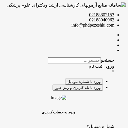
02188802153
02188940962
info@phdpezeshki.com
جستجو
ورود | ثبت نام
×
ورود با شماره موبایل
ورود با نام کاربری و رمز عبور
ورود به حساب کاربری
شماره موبایل
*