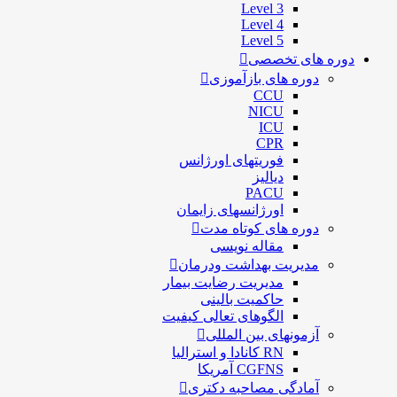
Level 3
Level 4
Level 5
دوره های تخصصی
دوره های بازآموزی
CCU
NICU
ICU
CPR
فوریتهای اورژانس
دیالیز
PACU
اورژانسهای زایمان
دوره های کوتاه مدت
مقاله نویسی
مدیریت بهداشت ودرمان
مديريت رضايت بيمار
حاكميت بالينی
الگوهای تعالی کيفيت
آزمونهای بین المللی
RN کانادا و استرالیا
CGFNS آمریکا
آمادگی مصاحبه دکتری