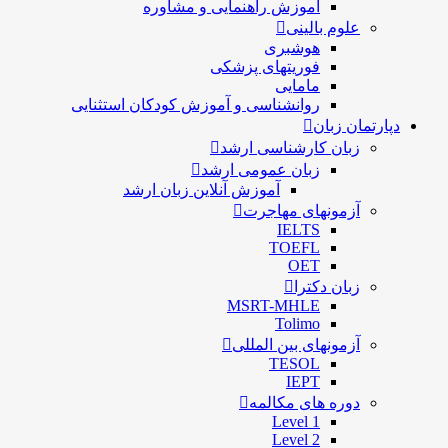
آموزش راهنمایی و مشاوره
علوم بالینی
هوشبری
فوریتهای پزشکی
مامایی
روانشناسی و آموزش کودکان استثنایی
دپارتمان زبان
زبان کارشناسی ارشد
زبان عمومی ارشد
آموزش آنلاین زبان ارشد
آزمونهای مهاجرت
IELTS
TOEFL
OET
زبان دکترا
MSRT-MHLE
Tolimo
آزمونهای بین المللی
TESOL
IEPT
دوره های مکالمه
Level 1
Level 2