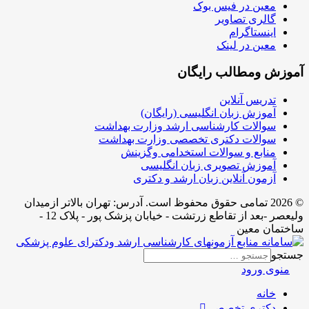
معین در فیس بوک
گالری تصاویر
اینستاگرام
معین در لینک
آموزش ومطالب رایگان
تدریس آنلاین
آموزش زبان انگلیسی (رایگان)
سوالات کارشناسی ارشد وزارت بهداشت
سوالات دکتری تخصصی وزارت بهداشت
منابع و سوالات استخدامی وگزینش
آموزش تصویری زبان انگلیسی
آزمون آنلاین زبان ارشد و دکتری
© 2026 تمامی حقوق محفوظ است. آدرس:‌ تهران بالاتر ازمیدان
ولیعصر -بعد از تقاطع زرتشت - خیابان پزشک پور - پلاک 12 -
ساختمان معین
جستجو
منوی ورود
خانه
دکتری تخصصی