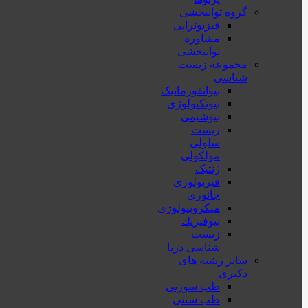
گروه توانبخشی
فیزیوتراپی
مشاوره
توانبخشی
مجموعه زیست
شناسی
بیوانفورماتیک
بیوتکنولوژی
بیوشیمی
زیست
سلولی
مولکولی
ژنتیک
فیزیولوژی
جانوری
میکروبیولوژی
بيوفيزيك
زیست
شناسی دریا
سایر رشته های
دکتری
طب سوزنی
طب سنتی