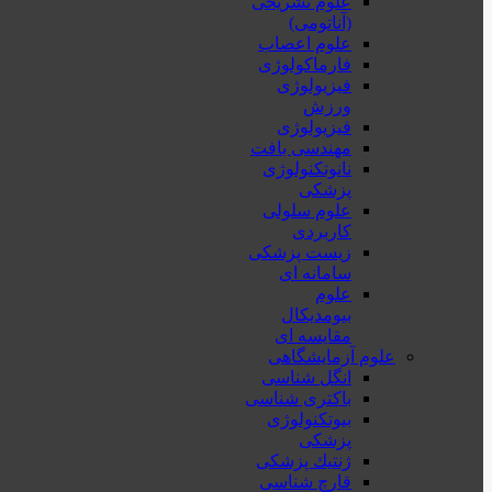
علوم تشریحی
(آناتومی)
علوم اعصاب
فارماکولوژی
فیزیولوژی
ورزش
فیزیولوژی
مهندسی بافت
نانوتکنولوژی
پزشکی
علوم سلولی
کاربردی
زیست پزشکی
سامانه ای
علوم
بیومدیکال
مقایسه ای
علوم آزمایشگاهی
انگل شناسی
باکتری شناسی
بیوتکنولوژی
پزشکی
ژنتيك پزشکی
قارچ شناسی