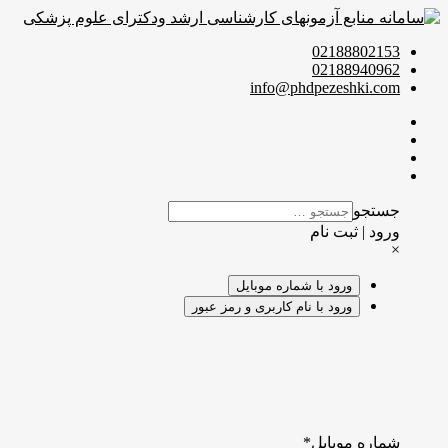
02188802153
02188940962
info@phdpezeshki.com
جستجو
ورود | ثبت نام
×
ورود با شماره موبایل
ورود با نام کاربری و رمز عبور
شماره موبایل
*