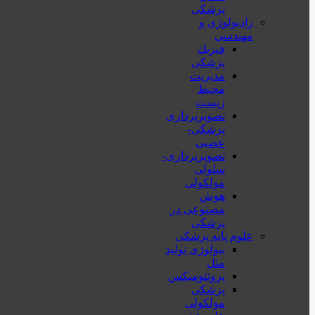
پزشکی
رادیولوژی و
مهندسی
فيزيك
پزشکی
مدیریت
محیط
زیست
تصویربرداری
پزشکی-
عصبی
تصویربرداری-
سلولی
مولکولی
هوش
مصنوعی در
پزشکی
علوم پایه پزشکی
بیولوژی تولید
مثل
پروتئومیکس
پزشکی
مولکولی