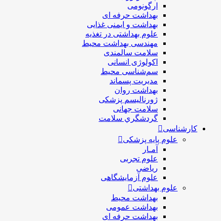
ارگونومی
بهداشت حرفه ای
بهداشت و ایمنی غذایی
علوم بهداشتی در تغذیه
مهندسی بهداشت محيط
سلامت سالمندی
اکولوژی انسانی
سم‌شناسی محیط
مدیریت پسماند
بهداشت روان
ژورنالیسم پزشکی
سلامت جهانی
گردشگري سلامت
کارشناسی
علوم پایه پزشکی
آمـار
علوم تجربی
ریاضی
علوم آزمایشگاهی
علوم بهداشتی
بهداشت محیط
بهداشت عمومی
بهداشت حرفه ای