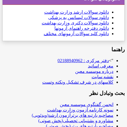
دانلود
سوالات ارشد وزارت بهداشت
دانلود سوالات لیسانس به پزشکی
دانلود سوالات دکتری وزارت بهداشت
دانلود دفترچه راهنمای آزمونها
دانلود کلید سوالات آزمونهای مختلف
راهنما
">
دفتر مرکزی : 02188940962
معرفی اساتید
درباره موسسه معین
نقشه سایت
کلاسهای در شرف تشکیل ونکته وتست
بحث وتبادل نظر
انجمن گفتگوی موسسه معین
نمونه کارنامه آزمون وزارت بهداشت
مصاحبه بارتبه های برترآزمون ارشد(ویدئویی)
مشاوره و پشتیبانی تحصیلی(پخش صوتی)
مصاحبه بارتبه های برتر(پخش صوتی)