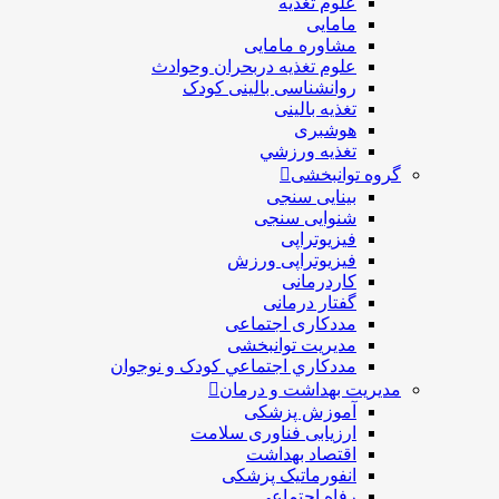
علوم تغذیه
مامایی
مشاوره مامایی
علوم تغذیه دربحران وحوادث
روانشناسی بالینی کودک
تغذیه بالینی
هوشبری
تغذيه ورزشي
گروه توانبخشی
بینایی سنجی
شنوایی سنجی
فیزیوتراپی
فیزیوتراپی ورزش
کاردرمانی
گفتار درمانی
مددکاری اجتماعی
مديريت توانبخشی
مددکاري اجتماعي کودک و نوجوان
مدیریت بهداشت و درمان
آموزش پزشکی
ارزیابی فناوری سلامت
اقتصاد بهداشت
انفورماتیک پزشکی
رفاه اجتماعی