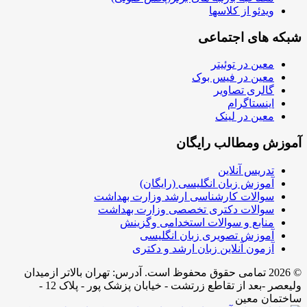
ویدئو از کلاسها
شبکه های اجتماعی
معین در توئیتر
معین در فیس بوک
گالری تصاویر
اینستاگرام
معین در لینک
آموزش ومطالب رایگان
تدریس آنلاین
آموزش زبان انگلیسی (رایگان)
سوالات کارشناسی ارشد وزارت بهداشت
سوالات دکتری تخصصی وزارت بهداشت
منابع و سوالات استخدامی وگزینش
آموزش تصویری زبان انگلیسی
آزمون آنلاین زبان ارشد و دکتری
© 2026 تمامی حقوق محفوظ است. آدرس:‌ تهران بالاتر ازمیدان
ولیعصر -بعد از تقاطع زرتشت - خیابان پزشک پور - پلاک 12 -
ساختمان معین