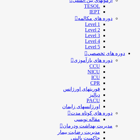
آزمونهای بین المللی
TESOL
IEPT
دوره های مکالمه
Level 1
Level 2
Level 3
Level 4
Level 5
دوره های تخصصی
دوره های بازآموزی
CCU
NICU
ICU
CPR
فوریتهای اورژانس
دیالیز
PACU
اورژانسهای زایمان
دوره های کوتاه مدت
مقاله نویسی
مدیریت بهداشت ودرمان
مديريت رضايت بيمار
حاكميت بالينی