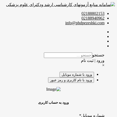
02188802153
02188940962
info@phdpezeshki.com
جستجو
ورود | ثبت نام
×
ورود با شماره موبایل
ورود با نام کاربری و رمز عبور
ورود به حساب کاربری
شماره موبایل
*