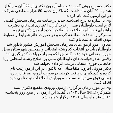
دکتر حسن مروتی گفت : ثبت نام آزمون دکتری از 22 آبان ماه آغاز
شد و تا 29 آبان ماه داشت که تاکنون حدود 80 هزار متقاضی شرکت
در این آزمون ثبت نام کردند.
وی با اشاره به درج اصلاحیه جدید در سایت سازمان سنجش گفت :
لازم است داوطلبان قبل از خرید کارت اعتباری ثبت نام، دفترچه
راهنمای ثبت نام ،اطلاعیه و اصلاحیه جدید آزمون دکتری نیمه
متمرکز را به دقت مطالعه کرده و در صورت حائز شرایط و ضوابط
بودن اقدام به ثبت نام کنند.
معاون امور آزمون‌های سازمان سنجش آموزش کشور یادآور شد:
داوطلبان باید در انتخاب كد رشته‌ امتحاني و همچنين شهرستان محل
حوزه امتحاني خود دقت کنند چرا که پس از دريافت كد پيگيري ۱۶
رقمي به درخواست‌هاي داوطلبان مبني بر اصلاح رشته امتحانی و يا
جابجايي حوزه امتحانی ترتيب اثر داده نخواهد شد.
دکتر مروتی افزود: متقاضیانی که تاکنون در این آزمون ثبت نام
کرده و کدپیگیری دریافت کردند، درصورت لزوم، صرفاً در بازه
زمانی فوق می توانند نسبت به ویرایش اطلاعات ثبت نامی خود
اقدام کنند.
وی در مورد زمان برگزاری آزمون ورودي مقطع دكتري نيمه
متمركز (Ph.D) سال ۱۴۰۲، گفت: این آزمون در صبح روز پنجشنبه
۱۱ اسفند ماه سال ۱۴۰۱ برگزار خواهد شد.