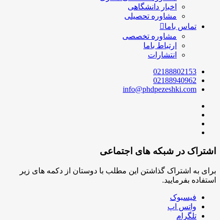
اخبار دانشگاهی
مشاوره تحصیلی
تماس باما
مشاوره تخصصی
ارتباط باما
انتشارات
02188802153
02188940962
info@phdpezeshki.com
اشتراک در شبکه های اجتماعی
برای به اشتراک گذاشتن این مطلب با دوستان از دکمه های زیر
استفاده بفرمایید.
فیسبوک
واتس اپ
تلگرام