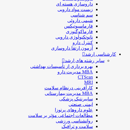
داروسازی هسته ای
زیست مواد دارویی
سم شناسی
شيمی داروئی
فارماسيوتيكس
فارماكوگنوزی
نانوتکنولوژی دارویی
كنترل دارو
آزمون ارتقا داروسازی
کارشناسی ارشد
سایر رشته های ارشد
بهره برداری از تأسیسات بهداشتی
MBA مدیریت دارو
CTScan
MRI
کارآفرینی درنظام سلامت
MBA مدیریت بیمارستانی
سایبرنتیک پزشکی
ایمنی صنعتی
علوم داروهای پرتوزا
مطالعات اجتماعی مؤثر بر سلامت
روانشناسی ورزشی
سلامت و ترافیک