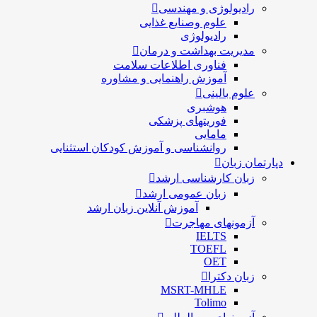
رادیولوژی و مهندسی
علوم وصنایع غذایی
رادیولوژی
مدیریت بهداشت و درمان
فناوری اطلاعات سلامت
آموزش راهنمایی و مشاوره
علوم بالینی
هوشبری
فوریتهای پزشکی
مامایی
روانشناسی و آموزش کودکان استثنایی
دپارتمان زبان
زبان کارشناسی ارشد
زبان عمومی ارشد
آموزش آنلاین زبان ارشد
آزمونهای مهاجرت
IELTS
TOEFL
OET
زبان دکترا
MSRT-MHLE
Tolimo