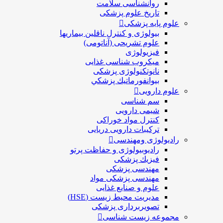
روانشناسی سلامت
تاریخ علوم پزشکی
علوم پایه پزشکی
بیولوژی و کنترل ناقلین بیماریها
علوم تشریحی (آناتومی)
فیزیولوژی
ميكروب شناسی غذایی
نانوتکنولوژی پزشکی
بيوانفورماتيك پزشكي
علوم دارویی
سم شناسی
شیمی دارویی
کنترل مواد خوراکی
ترکیبات دارویی دریایی
رادیولوژی ومهندسی
رادیوبیولوژی و حفاظت پرتو
فيزيك پزشکی
مهندسی پزشکی
مهندسی پزشکی مواد
علوم و صنايع غذایی
مدیریت محیط زیست (HSE)
تصویربرداری پزشکی
مجموعه زیست شناسی