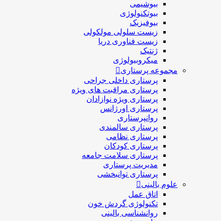
بیوشیمی
بیوتکنولوژی
بیوفیزیک
زیست سلولی مولکولی
زیست فناوری دریا
ژنتیک
میکروبیولوژی
مجموعه پرستاری
پرستاری داخلی جراحی
پرستاری مراقبت های ويژه
پرستاری ويژه نوازادان
پرستاری اورژانس
روانپرستاری
پرستاری سالمندی
پرستاری نظامی
پرستاری کودکان
پرستاری سلامت جامعه
مدیریت پرستاری
پرستاری توانبخشی
علوم بالینی
اتاق عمل
تکنولوژی گردش خون
روانشناسی بالینی