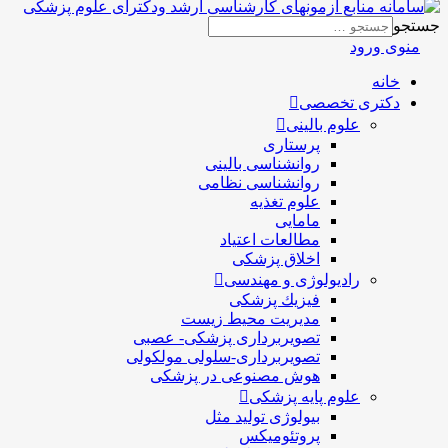
جستجو
منوی ورود
خانه
دکتری تخصصی
علوم بالینی
پرستاری
روانشناسی بالینی
روانشناسی نظامی
علوم تغذیه
مامایی
مطالعات اعتیاد
اخلاق پزشکی
رادیولوژی و مهندسی
فيزيك پزشکی
مدیریت محیط زیست
تصویربرداری پزشکی- عصبی
تصویربرداری-سلولی مولکولی
هوش مصنوعی در پزشکی
علوم پایه پزشکی
بیولوژی تولید مثل
پروتئومیکس