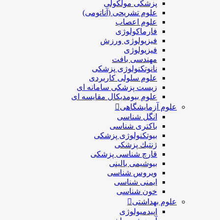
پزشکی مولکولی
علوم تشریحی (آناتومی)
علوم اعصاب
فارماکولوژی
فیزیولوژی ورزش
فیزیولوژی
مهندسی بافت
نانوتکنولوژی پزشکی
علوم سلولی کاربردی
زیست پزشکی سامانه ای
علوم بیومدیکال مقایسه ای
علوم آزمایشگاهی
انگل شناسی
باکتری شناسی
بیوتکنولوژی پزشکی
ژنتيك پزشکی
قارچ شناسی پزشكی
بیوشیمی بالینی
ویروس شناسی
ایمنی شناسی
خون شناسی
علوم بهداشتی
اپیدمیولوژی