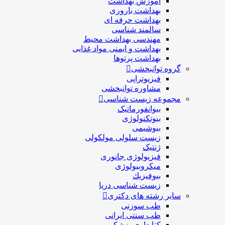
آموزش بهداشت
بهداشت باروری
بهداشت حرفه ای
سالمند شناسی
مهندسی بهداشت محيط
بهداشت و ایمنی مواد غذایی
بهداشت پرتوها
گروه توانبخشی
فیزیوتراپی
مشاوره توانبخشی
مجموعه زیست شناسی
بیوانفورماتیک
بیوتکنولوژی
بیوشیمی
زیست سلولی مولکولی
ژنتیک
فیزیولوژی جانوری
میکروبیولوژی
بيوفيزيك
زیست شناسی دریا
سایر رشته های دکتری
طب سوزنی
طب سنتی ایرانی
کتابداری پزشکی