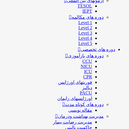
آزمونهای بین المللی
TESOL
IEPT
دوره های مکالمه
Level 1
Level 2
Level 3
Level 4
Level 5
دوره های تخصصی
دوره های بازآموزی
CCU
NICU
ICU
CPR
فوریتهای اورژانس
دیالیز
PACU
اورژانسهای زایمان
دوره های کوتاه مدت
مقاله نویسی
مدیریت بهداشت ودرمان
مديريت رضايت بيمار
حاكميت بالينی