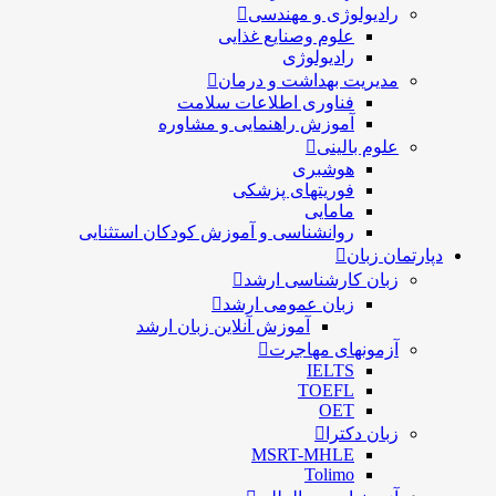
رادیولوژی و مهندسی
علوم وصنایع غذایی
رادیولوژی
مدیریت بهداشت و درمان
فناوری اطلاعات سلامت
آموزش راهنمایی و مشاوره
علوم بالینی
هوشبری
فوریتهای پزشکی
مامایی
روانشناسی و آموزش کودکان استثنایی
دپارتمان زبان
زبان کارشناسی ارشد
زبان عمومی ارشد
آموزش آنلاین زبان ارشد
آزمونهای مهاجرت
IELTS
TOEFL
OET
زبان دکترا
MSRT-MHLE
Tolimo