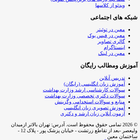
ویدئو از کلاسها
شبکه های اجتماعی
معین در توئیتر
معین در فیس بوک
گالری تصاویر
اینستاگرام
معین در لینک
آموزش ومطالب رایگان
تدریس آنلاین
آموزش زبان انگلیسی (رایگان)
سوالات کارشناسی ارشد وزارت بهداشت
سوالات دکتری تخصصی وزارت بهداشت
منابع و سوالات استخدامی وگزینش
آموزش تصویری زبان انگلیسی
آزمون آنلاین زبان ارشد و دکتری
© 2026 تمامی حقوق محفوظ است. آدرس:‌ تهران بالاتر ازمیدان
ولیعصر -بعد از تقاطع زرتشت - خیابان پزشک پور - پلاک 12 -
ساختمان معین