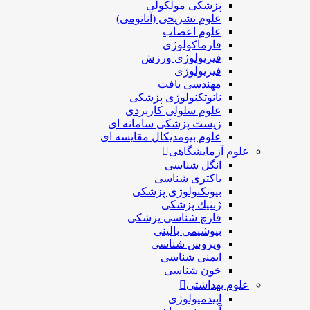
پزشکی مولکولی
علوم تشریحی (آناتومی)
علوم اعصاب
فارماکولوژی
فیزیولوژی ورزش
فیزیولوژی
مهندسی بافت
نانوتکنولوژی پزشکی
علوم سلولی کاربردی
زیست پزشکی سامانه ای
علوم بیومدیکال مقایسه ای
علوم آزمایشگاهی
انگل شناسی
باکتری شناسی
بیوتکنولوژی پزشکی
ژنتيك پزشکی
قارچ شناسی پزشكی
بیوشیمی بالینی
ویروس شناسی
ایمنی شناسی
خون شناسی
علوم بهداشتی
اپیدمیولوژی