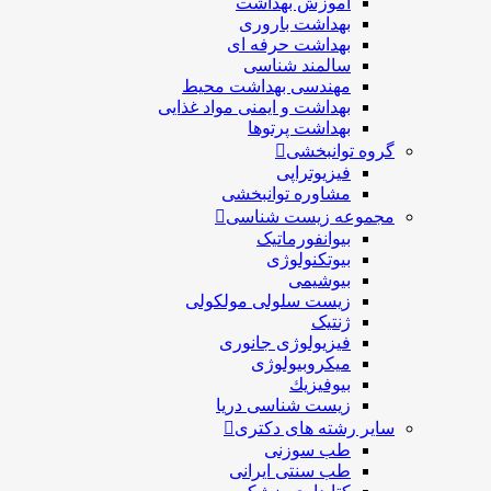
آموزش بهداشت
بهداشت باروری
بهداشت حرفه ای
سالمند شناسی
مهندسی بهداشت محيط
بهداشت و ایمنی مواد غذایی
بهداشت پرتوها
گروه توانبخشی
فیزیوتراپی
مشاوره توانبخشی
مجموعه زیست شناسی
بیوانفورماتیک
بیوتکنولوژی
بیوشیمی
زیست سلولی مولکولی
ژنتیک
فیزیولوژی جانوری
میکروبیولوژی
بيوفيزيك
زیست شناسی دریا
سایر رشته های دکتری
طب سوزنی
طب سنتی ایرانی