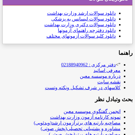
دانلود
سوالات ارشد وزارت بهداشت
دانلود سوالات لیسانس به پزشکی
دانلود سوالات دکتری وزارت بهداشت
دانلود دفترچه راهنمای آزمونها
دانلود کلید سوالات آزمونهای مختلف
راهنما
">
دفتر مرکزی : 02188940962
معرفی اساتید
درباره موسسه معین
نقشه سایت
کلاسهای در شرف تشکیل ونکته وتست
بحث وتبادل نظر
انجمن گفتگوی موسسه معین
نمونه کارنامه آزمون وزارت بهداشت
مصاحبه بارتبه های برترآزمون ارشد(ویدئویی)
مشاوره و پشتیبانی تحصیلی(پخش صوتی)
مصاحبه بارتبه های برتر(پخش صوتی)