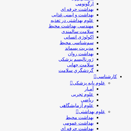
ارگونومی
بهداشت حرفه ای
بهداشت و ایمنی غذایی
علوم بهداشتی در تغذیه
مهندسی بهداشت محيط
سلامت سالمندی
اکولوژی انسانی
سم‌شناسی محیط
مدیریت پسماند
بهداشت روان
ژورنالیسم پزشکی
سلامت جهانی
گردشگري سلامت
کارشناسی
علوم پایه پزشکی
آمـار
علوم تجربی
ریاضی
علوم آزمایشگاهی
علوم بهداشتی
بهداشت محیط
بهداشت عمومی
بهداشت حرفه ای