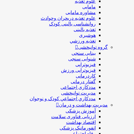
علوم تغذیه
مامایی
مشاوره مامایی
علوم تغذیه دربحران وحوادث
روانشناسی بالینی کودک
تغذیه بالینی
هوشبری
تغذيه ورزشي
گروه توانبخشی
بینایی سنجی
شنوایی سنجی
فیزیوتراپی
فیزیوتراپی ورزش
کاردرمانی
گفتار درمانی
مددکاری اجتماعی
مديريت توانبخشی
مددکاري اجتماعي کودک و نوجوان
مدیریت بهداشت و درمان
آموزش پزشکی
ارزیابی فناوری سلامت
اقتصاد بهداشت
انفورماتیک پزشکی
رفاه اجتماعی