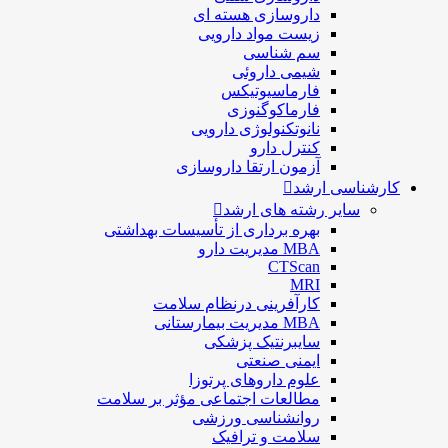
داروسازی هسته ای
زیست مواد دارویی
سم شناسی
شيمی داروئی
فارماسيوتيكس
فارماكوگنوزی
نانوتکنولوژی دارویی
كنترل دارو
آزمون ارتقا داروسازی
کارشناسی ارشد
سایر رشته های ارشد
بهره برداری از تأسیسات بهداشتی
MBA مدیریت دارو
CTScan
MRI
کارآفرینی درنظام سلامت
MBA مدیریت بیمارستانی
سایبرنتیک پزشکی
ایمنی صنعتی
علوم داروهای پرتوزا
مطالعات اجتماعی مؤثر بر سلامت
روانشناسی ورزشی
سلامت و ترافیک