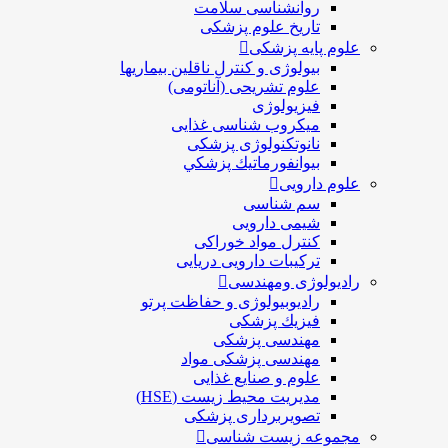
روانشناسی سلامت
تاریخ علوم پزشکی
علوم پایه پزشکی
بیولوژی و کنترل ناقلین بیماریها
علوم تشریحی (آناتومی)
فیزیولوژی
ميكروب شناسی غذایی
نانوتکنولوژی پزشکی
بيوانفورماتيك پزشكي
علوم دارویی
سم شناسی
شیمی دارویی
کنترل مواد خوراکی
ترکیبات دارویی دریایی
رادیولوژی ومهندسی
رادیوبیولوژی و حفاظت پرتو
فيزيك پزشکی
مهندسی پزشکی
مهندسی پزشکی مواد
علوم و صنايع غذایی
مدیریت محیط زیست (HSE)
تصویربرداری پزشکی
مجموعه زیست شناسی