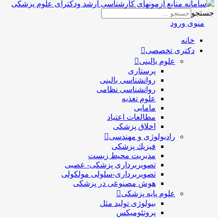
جستجو
منوی ورود
خانه
دکتری تخصصی
علوم بالینی
پرستاری
روانشناسی بالینی
روانشناسی نظامی
علوم تغذیه
مامایی
مطالعات اعتیاد
اخلاق پزشکی
رادیولوژی و مهندسی
فيزيك پزشکی
مدیریت محیط زیست
تصویربرداری پزشکی- عصبی
تصویربرداری-سلولی مولکولی
هوش مصنوعی در پزشکی
علوم پایه پزشکی
بیولوژی تولید مثل
پروتئومیکس