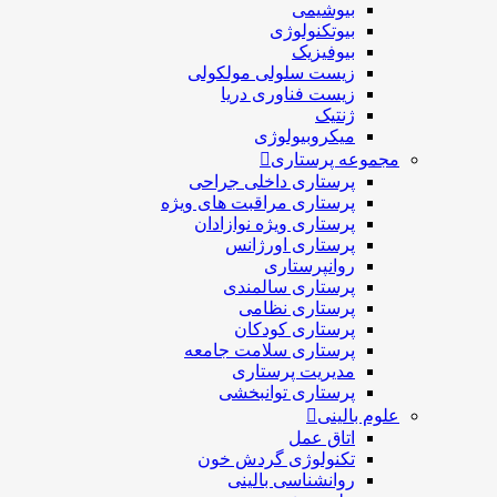
بیوشیمی
بیوتکنولوژی
بیوفیزیک
زیست سلولی مولکولی
زیست فناوری دریا
ژنتیک
میکروبیولوژی
مجموعه پرستاری
پرستاری داخلی جراحی
پرستاری مراقبت های ويژه
پرستاری ويژه نوازادان
پرستاری اورژانس
روانپرستاری
پرستاری سالمندی
پرستاری نظامی
پرستاری کودکان
پرستاری سلامت جامعه
مدیریت پرستاری
پرستاری توانبخشی
علوم بالینی
اتاق عمل
تکنولوژی گردش خون
روانشناسی بالینی