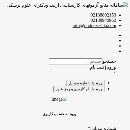
02188802153
02188940962
info@phdpezeshki.com
جستجو
ورود | ثبت نام
×
ورود با شماره موبایل
ورود با نام کاربری و رمز عبور
ورود به حساب کاربری
شماره موبایل
*