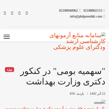
02188940962
02188802153
info@phdpezeshki.com
"سهمیه بومی" در کنکور
ویژه
دکتری وزارت بهداشت
22 آذر 1402
بازدید: 850
یکی از سهمیه های موثر درآزمون دکتری وزارت بهداشت،سهمیه