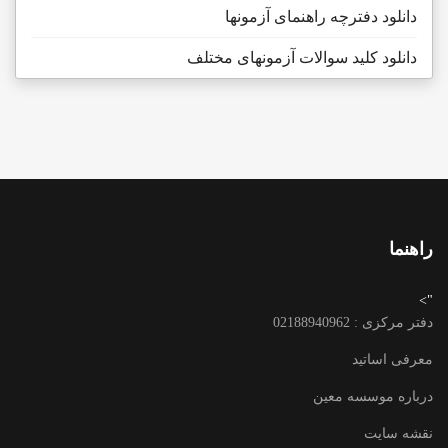
دانلود دفترچه راهنمای آزمونها
دانلود کلید سوالات آزمونهای مختلف
راهنما
">
دفتر مرکزی : 02188940962
معرفی اساتید
درباره موسسه معین
نقشه سایت