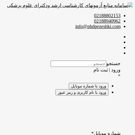
02188802153
02188940962
info@phdpezeshki.com
جستجو
ورود | ثبت نام
×
ورود با شماره موبایل
ورود با نام کاربری و رمز عبور
شماره موبایل
*