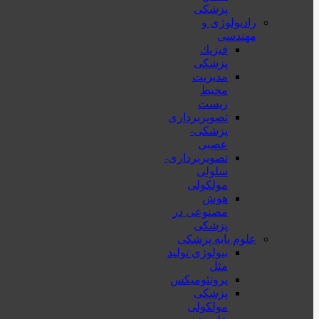
پزشکی
رادیولوژی و
مهندسی
فيزيك
پزشکی
مدیریت
محیط
زیست
تصویربرداری
پزشکی-
عصبی
تصویربرداری-
سلولی
مولکولی
هوش
مصنوعی در
پزشکی
علوم پایه پزشکی
بیولوژی تولید
مثل
پروتئومیکس
پزشکی
مولکولی