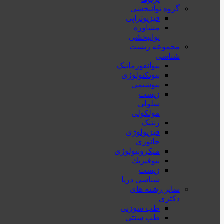
گروه توانبخشی
فیزیوتراپی
مشاوره
توانبخشی
مجموعه زیست
شناسی
بیوانفورماتیک
بیوتکنولوژی
بیوشیمی
زیست
سلولی
مولکولی
ژنتیک
فیزیولوژی
جانوری
میکروبیولوژی
بيوفيزيك
زیست
شناسی دریا
سایر رشته های
دکتری
طب سوزنی
طب سنتی