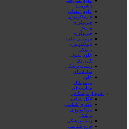
علوم تشریحی
(آناتومی)
علوم اعصاب
فارماکولوژی
فیزیولوژی
ورزش
فیزیولوژی
مهندسی بافت
نانوتکنولوژی
پزشکی
علوم سلولی
کاربردی
زیست پزشکی
سامانه ای
علوم
بیومدیکال
مقایسه ای
علوم آزمایشگاهی
انگل شناسی
باکتری شناسی
بیوتکنولوژی
پزشکی
ژنتيك پزشکی
قارچ شناسی