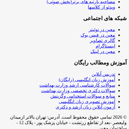
مصاحبه بارتبه های برتر(پخش صوتی)
ویدئو از کلاسها
شبکه های اجتماعی
معین در توئیتر
معین در فیس بوک
گالری تصاویر
اینستاگرام
معین در لینک
آموزش ومطالب رایگان
تدریس آنلاین
آموزش زبان انگلیسی (رایگان)
سوالات کارشناسی ارشد وزارت بهداشت
سوالات دکتری تخصصی وزارت بهداشت
منابع و سوالات استخدامی وگزینش
آموزش تصویری زبان انگلیسی
آزمون آنلاین زبان ارشد و دکتری
© 2026 تمامی حقوق محفوظ است. آدرس:‌ تهران بالاتر ازمیدان
ولیعصر -بعد از تقاطع زرتشت - خیابان پزشک پور - پلاک 12 -
ساختمان معین