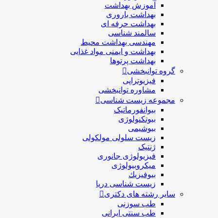
آموزش بهداشت
بهداشت باروری
بهداشت حرفه ای
سالمند شناسی
مهندسی بهداشت محيط
بهداشت و ایمنی مواد غذایی
بهداشت پرتوها
گروه توانبخشی
فیزیوتراپی
مشاوره توانبخشی
مجموعه زیست شناسی
بیوانفورماتیک
بیوتکنولوژی
بیوشیمی
زیست سلولی مولکولی
ژنتیک
فیزیولوژی جانوری
میکروبیولوژی
بيوفيزيك
زیست شناسی دریا
سایر رشته های دکتری
طب سوزنی
طب سنتی ایرانی