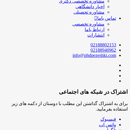
مشاوره تخصصی دکتری
اخبار دانشگاهی
مشاوره تحصیلی
تماس باما
مشاوره تخصصی
ارتباط باما
انتشارات
02188802153
02188940962
info@phdpezeshki.com
اشتراک در شبکه های اجتماعی
برای به اشتراک گذاشتن این مطلب با دوستان از دکمه های زیر
استفاده بفرمایید.
فیسبوک
واتس اپ