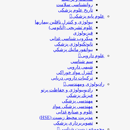
روانشناسی سلامت
تاریخ علوم پزشکی
علوم پایه پزشکی
بیولوژی و کنترل ناقلین بیماریها
علوم تشریحی (آناتومی)
فیزیولوژی
ميكروب شناسی غذایی
نانوتکنولوژی پزشکی
بيوانفورماتيك پزشكي
علوم دارویی
سم شناسی
شیمی دارویی
کنترل مواد خوراکی
ترکیبات دارویی دریایی
رادیولوژی ومهندسی
رادیوبیولوژی و حفاظت پرتو
فيزيك پزشکی
مهندسی پزشکی
مهندسی پزشکی مواد
علوم و صنايع غذایی
مدیریت محیط زیست (HSE)
تصویربرداری پزشکی
مجموعه زیست شناسی