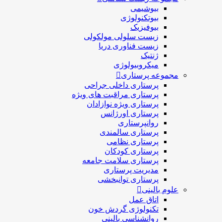
بیوشیمی
بیوتکنولوژی
بیوفیزیک
زیست سلولی مولکولی
زیست فناوری دریا
ژنتیک
میکروبیولوژی
مجموعه پرستاری
پرستاری داخلی جراحی
پرستاری مراقبت های ويژه
پرستاری ويژه نوازادان
پرستاری اورژانس
روانپرستاری
پرستاری سالمندی
پرستاری نظامی
پرستاری کودکان
پرستاری سلامت جامعه
مدیریت پرستاری
پرستاری توانبخشی
علوم بالینی
اتاق عمل
تکنولوژی گردش خون
روانشناسی بالینی