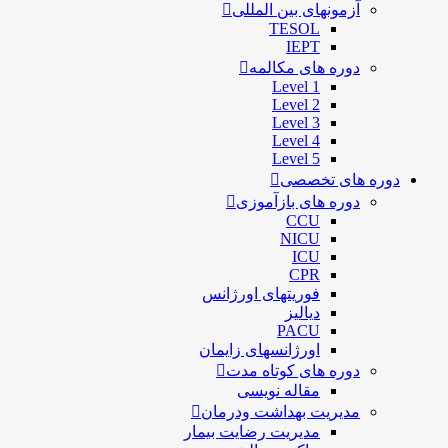
آزمونهای بین المللی
TESOL
IEPT
دوره های مکالمه
Level 1
Level 2
Level 3
Level 4
Level 5
دوره های تخصصی
دوره های بازآموزی
CCU
NICU
ICU
CPR
فوریتهای اورژانس
دیالیز
PACU
اورژانسهای زایمان
دوره های کوتاه مدت
مقاله نویسی
مدیریت بهداشت ودرمان
مديريت رضايت بيمار