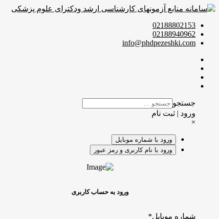
02188802153
02188940962
info@phdpezeshki.com
جستجو
ورود | ثبت نام
×
ورود با شماره موبایل
ورود با نام کاربری و رمز عبور
ورود به حساب کاربری
شماره موبایل
*