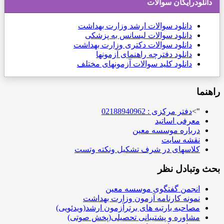
دانلودرایگان سوالات
دانلود
سوالات ارشد وزارت بهداشت
دانلود سوالات لیسانس به پزشکی
دانلود سوالات دکتری وزارت بهداشت
دانلود دفترچه راهنمای آزمونها
دانلود کلید سوالات آزمونهای مختلف
راهنما
">
دفتر مرکزی : 02188940962
معرفی اساتید
درباره موسسه معین
نقشه سایت
کلاسهای در شرف تشکیل ونکته وتست
بحث وتبادل نظر
انجمن گفتگوی موسسه معین
نمونه کارنامه آزمون وزارت بهداشت
مصاحبه بارتبه های برترآزمون ارشد(ویدئویی)
مشاوره و پشتیبانی تحصیلی(پخش صوتی)