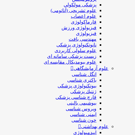
پزشکی مولکولی
علوم تشریحی (آناتومی)
علوم اعصاب
فارماکولوژی
فیزیولوژی ورزش
فیزیولوژی
مهندسی بافت
نانوتکنولوژی پزشکی
علوم سلولی کاربردی
زیست پزشکی سامانه ای
علوم بیومدیکال مقایسه ای
علوم آزمایشگاهی
انگل شناسی
باکتری شناسی
بیوتکنولوژی پزشکی
ژنتيك پزشکی
قارچ شناسی پزشكی
بیوشیمی بالینی
ویروس شناسی
ایمنی شناسی
خون شناسی
علوم بهداشتی
اپیدمیولوژی