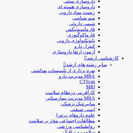
داروسازی سنتی
داروسازی هسته ای
زیست مواد دارویی
سم شناسی
شيمی داروئی
فارماسيوتيكس
فارماكوگنوزی
نانوتکنولوژی دارویی
كنترل دارو
آزمون ارتقا داروسازی
کارشناسی ارشد
سایر رشته های ارشد
بهره برداری از تأسیسات بهداشتی
MBA مدیریت دارو
CTScan
MRI
کارآفرینی درنظام سلامت
MBA مدیریت بیمارستانی
سایبرنتیک پزشکی
ایمنی صنعتی
علوم داروهای پرتوزا
مطالعات اجتماعی مؤثر بر سلامت
روانشناسی ورزشی
سلامت و ترافیک