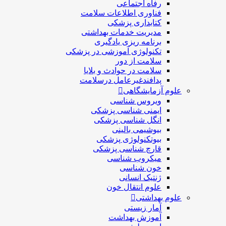
رفاه اجتماعی
فناوری اطلاعات سلامت
کتابداری پزشکی
مديريت خدمات بهداشتی
برنامه ریزی یادگیری
تکنولوژی آموزشی در پزشکی
سلامت از دور
سلامت در حوادث و بلایا
پدافندغیرعامل درسلامت
علوم آزمایشگاهی
ویروس شناسی
ایمنی شناسی پزشكی
انگل شناسی پزشکی
بیوشیمی بالینی
بیوتکنولوژی پزشکی
قارچ شناسی پزشکی
ميكروب شناسی
خون شناسی
ژنتیک انسانی
علوم انتقال خون
علوم بهداشتی
آمار زیستی
آموزش بهداشت