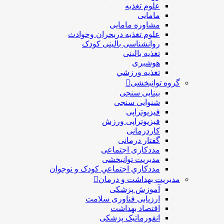
علوم تغذیه
مامایی
مشاوره مامایی
علوم تغذیه دربحران وحوادث
روانشناسی بالینی کودک
تغذیه بالینی
هوشبری
تغذيه ورزشي
گروه توانبخشی
بینایی سنجی
شنوایی سنجی
فیزیوتراپی
فیزیوتراپی ورزش
کاردرمانی
گفتار درمانی
مددکاری اجتماعی
مديريت توانبخشی
مددکاري اجتماعي کودک و نوجوان
مدیریت بهداشت و درمان
آموزش پزشکی
ارزیابی فناوری سلامت
اقتصاد بهداشت
انفورماتیک پزشکی