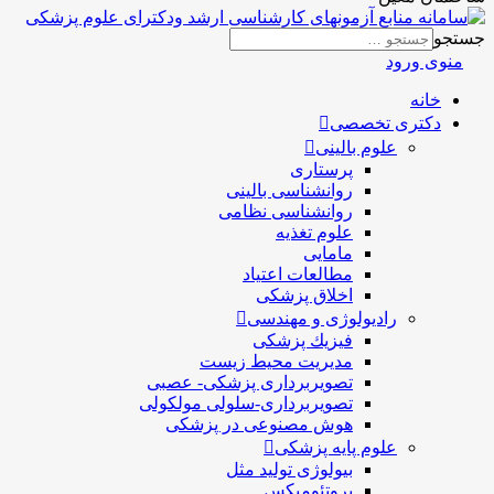
جستجو
منوی ورود
خانه
دکتری تخصصی
علوم بالینی
پرستاری
روانشناسی بالینی
روانشناسی نظامی
علوم تغذیه
مامایی
مطالعات اعتیاد
اخلاق پزشکی
رادیولوژی و مهندسی
فيزيك پزشکی
مدیریت محیط زیست
تصویربرداری پزشکی- عصبی
تصویربرداری-سلولی مولکولی
هوش مصنوعی در پزشکی
علوم پایه پزشکی
بیولوژی تولید مثل
پروتئومیکس