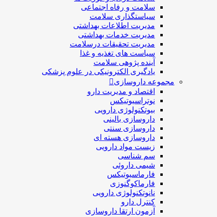
سلامت و رفاه اجتماعی
سیاستگذاری سلامت
مدیریت اطلاعات بهداشتی
مدیریت خدمات بهداشتی
مدیریت تحقیقات درسلامت
سیاست های تغذیه و غذا
آینده پژوهی سلامت
یادگیری الکترونیکی در علوم پزشکی
مجموعه داروسازی
اقتصاد و مديريت دارو
نوتراسیوتیکس
بيوتكنولوژی دارویی
داروسازی بالينی
داروسازی سنتی
داروسازی هسته ای
زیست مواد دارویی
سم شناسی
شيمی داروئی
فارماسيوتيكس
فارماكوگنوزی
نانوتکنولوژی دارویی
كنترل دارو
آزمون ارتقا داروسازی