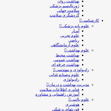
بهداشت روان
ژورنالیسم پزشکی
سلامت جهانی
گردشگري سلامت
کارشناسی
علوم پایه پزشکی
آمـار
علوم تجربی
ریاضی
علوم آزمایشگاهی
علوم بهداشتی
بهداشت محیط
بهداشت عمومی
بهداشت حرفه ای
رادیولوژی و مهندسی
علوم وصنایع غذایی
رادیولوژی
مدیریت بهداشت و درمان
فناوری اطلاعات سلامت
آموزش راهنمایی و مشاوره
علوم بالینی
هوشبری
فوریتهای پزشکی