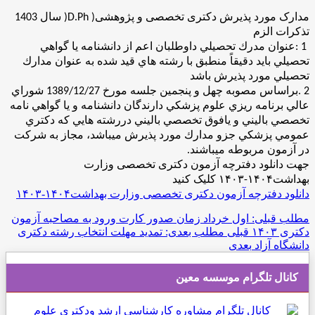
مدارک مورد پذیرش دکتری تخصصی و پژوهشی
)D.Ph )
سال 1403
تذکرات الزم
: 1
عنوان مدرك تحصيلي داوطلبان اعم از دانشنامه يا گواهي
تحصيلي بايد دقيقاً منطبق با رشته هاي قيد شده به عنوان مدارك
تحصيلي مورد پذيرش باشد
. 2
براساس مصوبه چهل و پنجمين جلسه مورخ 1389/12/27 شوراي
عالي برنامه ريزي علوم پزشكي دارندگان دانشنامه و يا گواهي نامه
تخصصي باليني و يافوق تخصصي باليني دررشته هايي كه دكتري
عمومي پزشكي جزو مدارك مورد پذيرش ميباشد، مجاز به شركت
در آزمون مربوطه ميباشند
.
جهت دانلود دفترچه آزمون دکتری تخصصی وزارت
بهداشت۱۴۰۴-۱۴۰۳ کلیک کنید
دانلود دفترچه آزمون دکتری تخصصی وزارت بهداشت۱۴۰۴-۱۴۰۳
مطلب قبلی: اول خرداد زمان صدور کارت ورود به مصاحبه آزمون
دکتری ۱۴۰۳
قبلی
مطلب بعدی: تمدید مهلت انتخاب رشته دکتری
دانشگاه آزاد
بعدی
کانال تلگرام موسسه معین