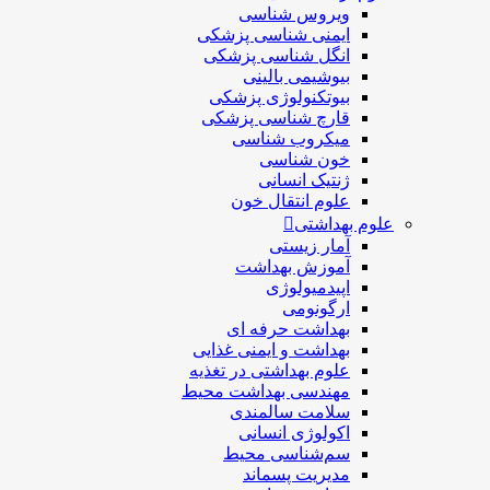
ویروس شناسی
ایمنی شناسی پزشكی
انگل شناسی پزشکی
بیوشیمی بالینی
بیوتکنولوژی پزشکی
قارچ شناسی پزشکی
ميكروب شناسی
خون شناسی
ژنتیک انسانی
علوم انتقال خون
علوم بهداشتی
آمار زیستی
آموزش بهداشت
اپیدمیولوژی
ارگونومی
بهداشت حرفه ای
بهداشت و ایمنی غذایی
علوم بهداشتی در تغذیه
مهندسی بهداشت محيط
سلامت سالمندی
اکولوژی انسانی
سم‌شناسی محیط
مدیریت پسماند