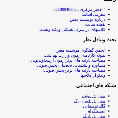
">
دفتر مرکزی : 02188940962
معرفی اساتید
درباره موسسه معین
نقشه سایت
کلاسهای در شرف تشکیل ونکته وتست
بحث وتبادل نظر
انجمن گفتگوی موسسه معین
نمونه کارنامه آزمون وزارت بهداشت
مصاحبه بارتبه های برترآزمون ارشد(ویدئویی)
مشاوره و پشتیبانی تحصیلی(پخش صوتی)
مصاحبه بارتبه های برتر(پخش صوتی)
ویدئو از کلاسها
شبکه های اجتماعی
معین در توئیتر
معین در فیس بوک
گالری تصاویر
اینستاگرام
معین در لینک