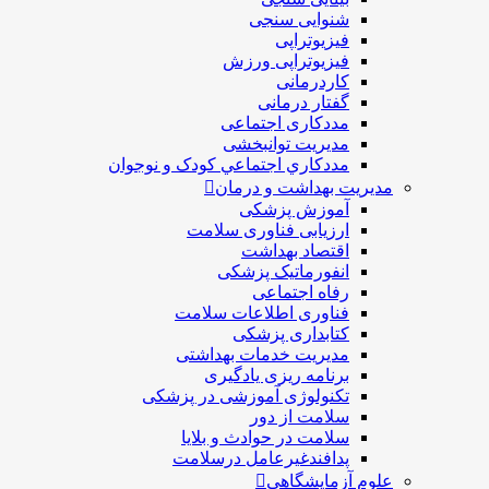
شنوایی سنجی
فیزیوتراپی
فیزیوتراپی ورزش
کاردرمانی
گفتار درمانی
مددکاری اجتماعی
مديريت توانبخشی
مددکاري اجتماعي کودک و نوجوان
مدیریت بهداشت و درمان
آموزش پزشکی
ارزیابی فناوری سلامت
اقتصاد بهداشت
انفورماتیک پزشکی
رفاه اجتماعی
فناوری اطلاعات سلامت
کتابداری پزشکی
مديريت خدمات بهداشتی
برنامه ریزی یادگیری
تکنولوژی آموزشی در پزشکی
سلامت از دور
سلامت در حوادث و بلایا
پدافندغیرعامل درسلامت
علوم آزمایشگاهی