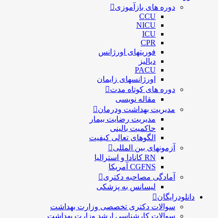
دوره های بازآموزی
CCU
NICU
ICU
CPR
فوریتهای اورژانس
دیالیز
PACU
اورژانسهای زایمان
دوره های کوتاه مدت
مقاله نویسی
مدیریت بهداشت ودرمان
مديريت رضايت بيمار
حاكميت بالينی
الگوهای تعالی کيفيت
آزمونهای بین المللی
RN کانادا و استرالیا
CGFNS آمریکا
آمادگی مصاحبه دکتری
لیسانس به پزشکی
دانلودرایگان
سوالات دکتری تخصصی وزارت بهداشت
سوالات کارشناسی ارشد وزارت بهداشت