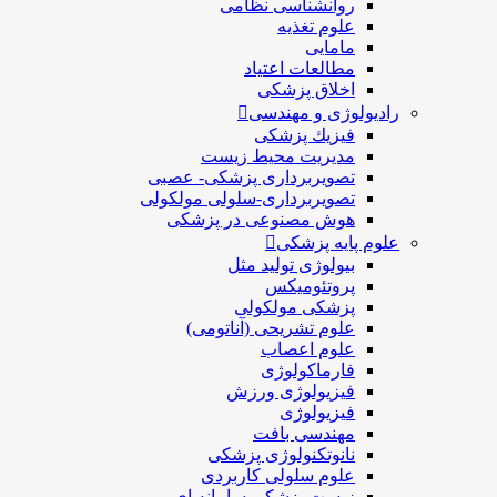
روانشناسی نظامی
علوم تغذیه
مامایی
مطالعات اعتیاد
اخلاق پزشکی
رادیولوژی و مهندسی
فيزيك پزشکی
مدیریت محیط زیست
تصویربرداری پزشکی- عصبی
تصویربرداری-سلولی مولکولی
هوش مصنوعی در پزشکی
علوم پایه پزشکی
بیولوژی تولید مثل
پروتئومیکس
پزشکی مولکولی
علوم تشریحی (آناتومی)
علوم اعصاب
فارماکولوژی
فیزیولوژی ورزش
فیزیولوژی
مهندسی بافت
نانوتکنولوژی پزشکی
علوم سلولی کاربردی
زیست پزشکی سامانه ای