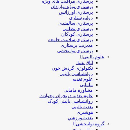
پرستاری مراقبت های ويژه
پرستاری ويژه نوازادان
پرستاری اورژانس
روانپرستاری
پرستاری سالمندی
پرستاری نظامی
پرستاری کودکان
پرستاری سلامت جامعه
مدیریت پرستاری
پرستاری توانبخشی
علوم بالینی
اتاق عمل
تکنولوژی گردش خون
روانشناسی بالینی
علوم تغذیه
مامایی
مشاوره مامایی
علوم تغذیه دربحران وحوادث
روانشناسی بالینی کودک
تغذیه بالینی
هوشبری
تغذيه ورزشي
گروه توانبخشی
بینایی سنجی