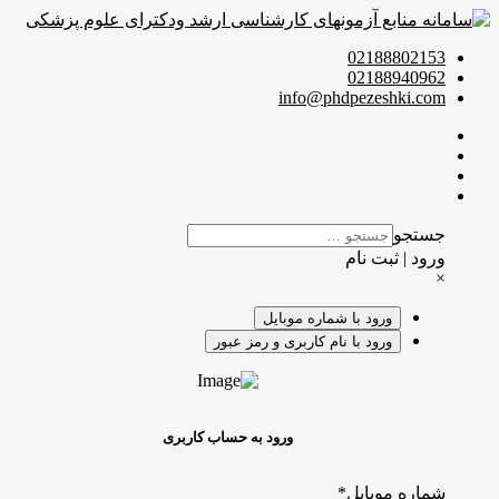
02188802153
02188940962
info@phdpezeshki.com
جستجو
ورود | ثبت نام
×
ورود با شماره موبایل
ورود با نام کاربری و رمز عبور
ورود به حساب کاربری
شماره موبایل
*