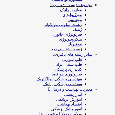
مجموعه زیست شناسی
بیوانفورماتیک
بیوتکنولوژی
بیوشیمی
زیست سلولی مولکولی
ژنتیک
فیزیولوژی جانوری
میکروبیولوژی
بيوفيزيك
زیست شناسی دریا
سایر رشته های دکتری
طب سوزنی
طب سنتی ایرانی
کتابداری پزشکی
فیزیولوژی هوافضا
مهندسی پزشکی بیوالکتریک
مهندسی پزشکی رباتیک
مدیریت بهداشت و درمان
آمارزیستی
آموزش پزشکی
اقتصاد بهداشت
انفورماتیک پزشکی
سلامت دربلايا و فوريت ها