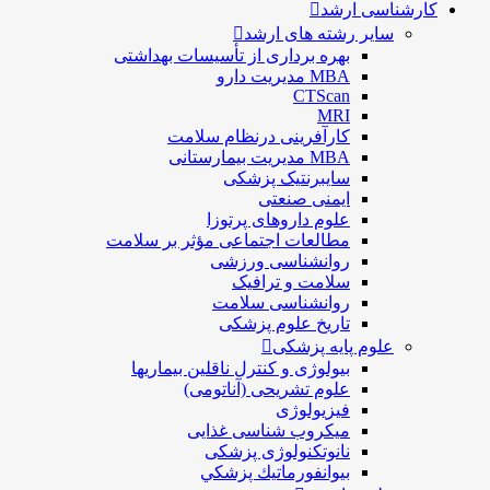
کارشناسی ارشد
سایر رشته های ارشد
بهره برداری از تأسیسات بهداشتی
MBA مدیریت دارو
CTScan
MRI
کارآفرینی درنظام سلامت
MBA مدیریت بیمارستانی
سایبرنتیک پزشکی
ایمنی صنعتی
علوم داروهای پرتوزا
مطالعات اجتماعی مؤثر بر سلامت
روانشناسی ورزشی
سلامت و ترافیک
روانشناسی سلامت
تاریخ علوم پزشکی
علوم پایه پزشکی
بیولوژی و کنترل ناقلین بیماریها
علوم تشریحی (آناتومی)
فیزیولوژی
ميكروب شناسی غذایی
نانوتکنولوژی پزشکی
بيوانفورماتيك پزشكي