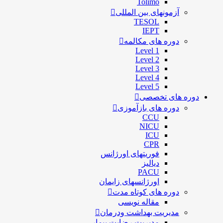
Tolimo
آزمونهای بین المللی
TESOL
IEPT
دوره های مکالمه
Level 1
Level 2
Level 3
Level 4
Level 5
دوره های تخصصی
دوره های بازآموزی
CCU
NICU
ICU
CPR
فوریتهای اورژانس
دیالیز
PACU
اورژانسهای زایمان
دوره های کوتاه مدت
مقاله نویسی
مدیریت بهداشت ودرمان
مديريت رضايت بيمار