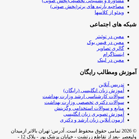
مشاوره و پشتیبانی تحصیلی(پخش صوتی)
مصاحبه بارتبه های برتر(پخش صوتی)
ویدئو از کلاسها
شبکه های اجتماعی
معین در توئیتر
معین در فیس بوک
گالری تصاویر
اینستاگرام
معین در لینک
آموزش ومطالب رایگان
تدریس آنلاین
آموزش زبان انگلیسی (رایگان)
سوالات کارشناسی ارشد وزارت بهداشت
سوالات دکتری تخصصی وزارت بهداشت
منابع و سوالات استخدامی وگزینش
آموزش تصویری زبان انگلیسی
آزمون آنلاین زبان ارشد و دکتری
© 2026 تمامی حقوق محفوظ است. آدرس:‌ تهران بالاتر ازمیدان
ولیعصر -بعد از تقاطع زرتشت - خیابان پزشک پور - پلاک 12 -