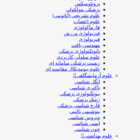
پروتئومیکس
پزشکی مولکولی
علوم تشریحی (آناتومی)
علوم اعصاب
فارماکولوژی
فیزیولوژی ورزش
فیزیولوژی
مهندسی بافت
نانوتکنولوژی پزشکی
علوم سلولی کاربردی
زیست پزشکی سامانه ای
علوم بیومدیکال مقایسه ای
علوم آزمایشگاهی
انگل شناسی
باکتری شناسی
بیوتکنولوژی پزشکی
ژنتيك پزشکی
قارچ شناسی پزشكی
بیوشیمی بالینی
ویروس شناسی
ایمنی شناسی
خون شناسی
علوم بهداشتی