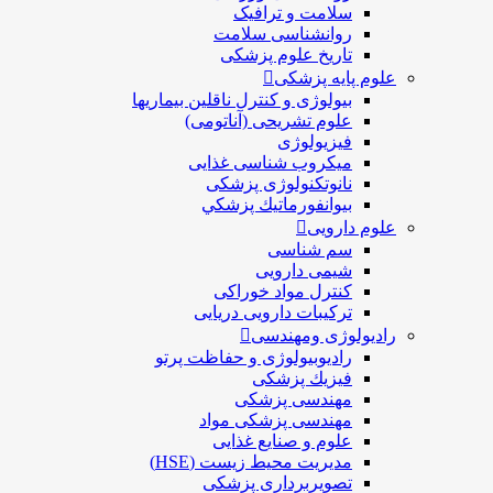
سلامت و ترافیک
روانشناسی سلامت
تاریخ علوم پزشکی
علوم پایه پزشکی
بیولوژی و کنترل ناقلین بیماریها
علوم تشریحی (آناتومی)
فیزیولوژی
ميكروب شناسی غذایی
نانوتکنولوژی پزشکی
بيوانفورماتيك پزشكي
علوم دارویی
سم شناسی
شیمی دارویی
کنترل مواد خوراکی
ترکیبات دارویی دریایی
رادیولوژی ومهندسی
رادیوبیولوژی و حفاظت پرتو
فيزيك پزشکی
مهندسی پزشکی
مهندسی پزشکی مواد
علوم و صنايع غذایی
مدیریت محیط زیست (HSE)
تصویربرداری پزشکی