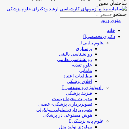
ساختمان معین
جستجو
منوی ورود
خانه
دکتری تخصصی
علوم بالینی
پرستاری
روانشناسی بالینی
روانشناسی نظامی
علوم تغذیه
مامایی
مطالعات اعتیاد
اخلاق پزشکی
رادیولوژی و مهندسی
فيزيك پزشکی
مدیریت محیط زیست
تصویربرداری پزشکی- عصبی
تصویربرداری-سلولی مولکولی
هوش مصنوعی در پزشکی
علوم پایه پزشکی
بیولوژی تولید مثل