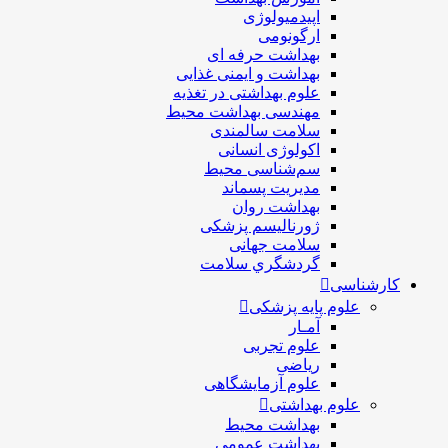
اپیدمیولوژی
ارگونومی
بهداشت حرفه ای
بهداشت و ایمنی غذایی
علوم بهداشتی در تغذیه
مهندسی بهداشت محيط
سلامت سالمندی
اکولوژی انسانی
سم‌شناسی محیط
مدیریت پسماند
بهداشت روان
ژورنالیسم پزشکی
سلامت جهانی
گردشگري سلامت
کارشناسی
علوم پایه پزشکی
آمـار
علوم تجربی
ریاضی
علوم آزمایشگاهی
علوم بهداشتی
بهداشت محیط
بهداشت عمومی