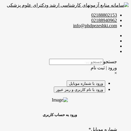
02188802153
02188940962
info@phdpezeshki.com
جستجو
ورود | ثبت نام
×
ورود با شماره موبایل
ورود با نام کاربری و رمز عبور
ورود به حساب کاربری
شماره موبایل
*