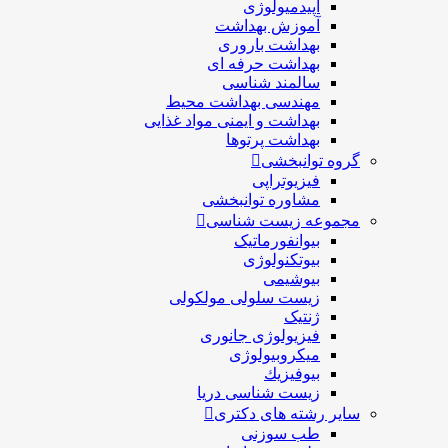
اپیدمیولوژی
آموزش بهداشت
بهداشت باروری
بهداشت حرفه ای
سالمند شناسی
مهندسی بهداشت محيط
بهداشت و ایمنی مواد غذایی
بهداشت پرتوها
گروه توانبخشی
فیزیوتراپی
مشاوره توانبخشی
مجموعه زیست شناسی
بیوانفورماتیک
بیوتکنولوژی
بیوشیمی
زیست سلولی مولکولی
ژنتیک
فیزیولوژی جانوری
میکروبیولوژی
بيوفيزيك
زیست شناسی دریا
سایر رشته های دکتری
طب سوزنی