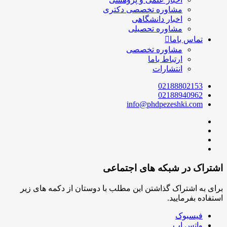
مشاوره تخصصی دکتری
اخبار دانشگاهی
مشاوره تحصیلی
تماس باما
مشاوره تخصصی
ارتباط باما
انتشارات
02188802153
02188940962
info@phdpezeshki.com
اشتراک در شبکه های اجتماعی
برای به اشتراک گذاشتن این مطلب با دوستان از دکمه های زیر
استفاده بفرمایید.
فیسبوک
واتس اپ