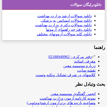
دانلودرایگان سوالات
دانلود
سوالات ارشد وزارت بهداشت
دانلود سوالات لیسانس به پزشکی
دانلود سوالات دکتری وزارت بهداشت
دانلود دفترچه راهنمای آزمونها
دانلود کلید سوالات آزمونهای مختلف
راهنما
">
دفتر مرکزی : 02188940962
معرفی اساتید
درباره موسسه معین
نقشه سایت
کلاسهای در شرف تشکیل ونکته وتست
بحث وتبادل نظر
انجمن گفتگوی موسسه معین
نمونه کارنامه آزمون وزارت بهداشت
مصاحبه بارتبه های برترآزمون ارشد(ویدئویی)