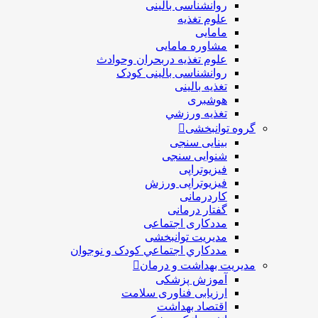
روانشناسی بالینی
علوم تغذیه
مامایی
مشاوره مامایی
علوم تغذیه دربحران وحوادث
روانشناسی بالینی کودک
تغذیه بالینی
هوشبری
تغذيه ورزشي
گروه توانبخشی
بینایی سنجی
شنوایی سنجی
فیزیوتراپی
فیزیوتراپی ورزش
کاردرمانی
گفتار درمانی
مددکاری اجتماعی
مديريت توانبخشی
مددکاري اجتماعي کودک و نوجوان
مدیریت بهداشت و درمان
آموزش پزشکی
ارزیابی فناوری سلامت
اقتصاد بهداشت