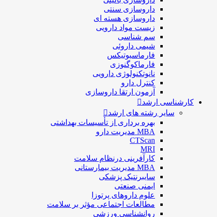
داروسازی سنتی
داروسازی هسته ای
زیست مواد دارویی
سم شناسی
شيمی داروئی
فارماسيوتيكس
فارماكوگنوزی
نانوتکنولوژی دارویی
كنترل دارو
آزمون ارتقا داروسازی
کارشناسی ارشد
سایر رشته های ارشد
بهره برداری از تأسیسات بهداشتی
MBA مدیریت دارو
CTScan
MRI
کارآفرینی درنظام سلامت
MBA مدیریت بیمارستانی
سایبرنتیک پزشکی
ایمنی صنعتی
علوم داروهای پرتوزا
مطالعات اجتماعی مؤثر بر سلامت
روانشناسی ورزشی