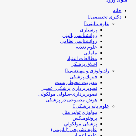
خانه
دکتری تخصصی
علوم بالینی
پرستاری
روانشناسی بالینی
روانشناسی نظامی
علوم تغذیه
مامایی
مطالعات اعتیاد
اخلاق پزشکی
رادیولوژی و مهندسی
فيزيك پزشکی
مدیریت محیط زیست
تصویربرداری پزشکی- عصبی
تصویربرداری-سلولی مولکولی
هوش مصنوعی در پزشکی
علوم پایه پزشکی
بیولوژی تولید مثل
پروتئومیکس
پزشکی مولکولی
علوم تشریحی (آناتومی)
علوم اعصاب