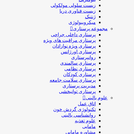
زیست سلولی مولکولی
زیست فناوری دریا
ژنتیک
میکروبیولوژی
مجموعه پرستاری
پرستاری داخلی جراحی
پرستاری مراقبت های ويژه
پرستاری ويژه نوازادان
پرستاری اورژانس
روانپرستاری
پرستاری سالمندی
پرستاری نظامی
پرستاری کودکان
پرستاری سلامت جامعه
مدیریت پرستاری
پرستاری توانبخشی
علوم بالینی
اتاق عمل
تکنولوژی گردش خون
روانشناسی بالینی
علوم تغذیه
مامایی
مشاوره مامایی