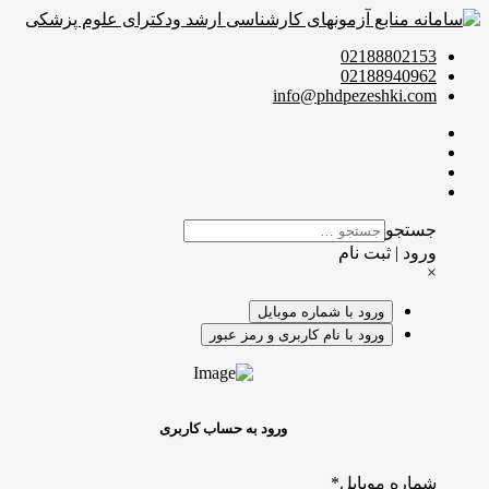
02188802153
02188940962
info@phdpezeshki.com
جستجو
ورود | ثبت نام
×
ورود با شماره موبایل
ورود با نام کاربری و رمز عبور
ورود به حساب کاربری
شماره موبایل
*