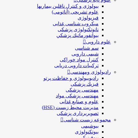
بیولوژی و کنترل ناقلین بیماریها
علوم تشریحی (آناتومی)
فیزیولوژی
ميكروب شناسی غذایی
نانوتکنولوژی پزشکی
بيوانفورماتيك پزشكي
علوم دارویی
سم شناسی
شیمی دارویی
کنترل مواد خوراکی
ترکیبات دارویی دریایی
رادیولوژی ومهندسی
رادیوبیولوژی و حفاظت پرتو
فيزيك پزشکی
مهندسی پزشکی
مهندسی پزشکی مواد
علوم و صنايع غذایی
مدیریت محیط زیست (HSE)
تصویربرداری پزشکی
مجموعه زیست شناسی
بیوشیمی
بیوتکنولوژی
بیوفیزیک