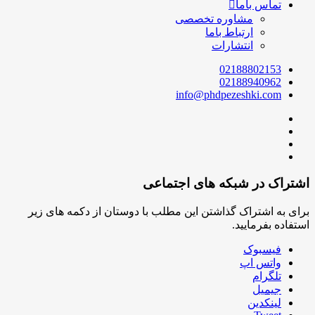
تماس باما
مشاوره تخصصی
ارتباط باما
انتشارات
02188802153
02188940962
info@phdpezeshki.com
اشتراک در شبکه های اجتماعی
برای به اشتراک گذاشتن این مطلب با دوستان از دکمه های زیر
استفاده بفرمایید.
فیسبوک
واتس اپ
تلگرام
جیمیل
لینکدین