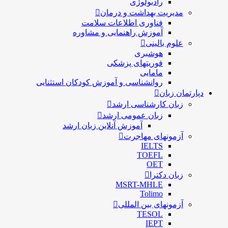
رادیولوژی
مدیریت بهداشت و درمان
فناوری اطلاعات سلامت
آموزش راهنمایی و مشاوره
علوم بالینی
هوشبری
فوریتهای پزشکی
مامایی
روانشناسی و آموزش کودکان استثنایی
دپارتمان زبان
زبان کارشناسی ارشد
زبان عمومی ارشد
آموزش آنلاین زبان ارشد
آزمونهای مهاجرت
IELTS
TOEFL
OET
زبان دکترا
MSRT-MHLE
Tolimo
آزمونهای بین المللی
TESOL
IEPT