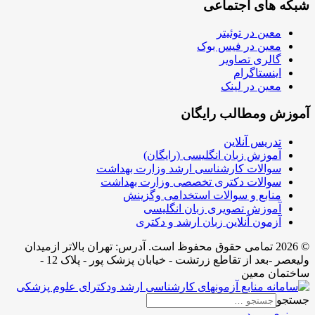
شبکه های اجتماعی
معین در توئیتر
معین در فیس بوک
گالری تصاویر
اینستاگرام
معین در لینک
آموزش ومطالب رایگان
تدریس آنلاین
آموزش زبان انگلیسی (رایگان)
سوالات کارشناسی ارشد وزارت بهداشت
سوالات دکتری تخصصی وزارت بهداشت
منابع و سوالات استخدامی وگزینش
آموزش تصویری زبان انگلیسی
آزمون آنلاین زبان ارشد و دکتری
© 2026 تمامی حقوق محفوظ است. آدرس:‌ تهران بالاتر ازمیدان
ولیعصر -بعد از تقاطع زرتشت - خیابان پزشک پور - پلاک 12 -
ساختمان معین
جستجو
منوی ورود