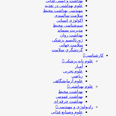
بهداشت و ایمنی غذایی
علوم بهداشتی در تغذیه
مهندسی بهداشت محيط
سلامت سالمندی
اکولوژی انسانی
سم‌شناسی محیط
مدیریت پسماند
بهداشت روان
ژورنالیسم پزشکی
سلامت جهانی
گردشگري سلامت
کارشناسی
علوم پایه پزشکی
آمـار
علوم تجربی
ریاضی
علوم آزمایشگاهی
علوم بهداشتی
بهداشت محیط
بهداشت عمومی
بهداشت حرفه ای
رادیولوژی و مهندسی
علوم وصنایع غذایی