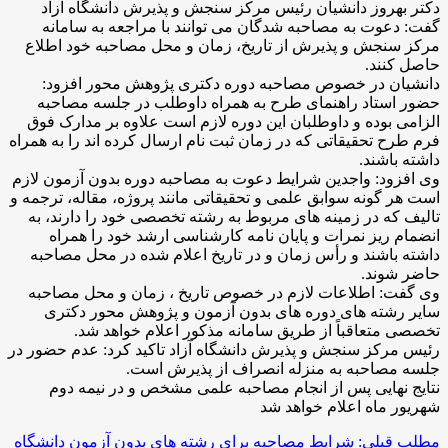
دکتر بهروز دانشیان رئیس مرکز سنجش و پذیرش دانشگاه آزاد
گفت: دعوت به مصاحبه شدگان می توانند با مراجعه به سامانه
مرکز سنجش و پذیرش از تاریخ، زمان و محل مصاحبه خود اطلاع
حاصل کنند.
دانشیان در خصوص مصاحبه دوره دکتری پژوهش محور افزود:
حضور استاد راهنمای طرح به همراه داوطلب در جلسه مصاحبه
الزامی بوده و داوطلبان این دوره لازم است علاوه بر مدارک فوق
فرم طرح تحقیقاتی که در زمان ثبت نام ارسال کرده اند را به همراه
داشته باشند.
وی افزود: واجدین شرایط دعوت به مصاحبه دوره بدون آزمون لازم
است هر گونه سوابق علمی و تحقیقاتی مانند پروژه، مقاله، ترجمه و
تالیف که در زمینه های مربوط به رشته تخصصی خود را دارند، به
انضمام ریز نمرات و پایان نامه کارشناسی ارشد خود را همراه
داشته باشند و رأس زمان و در تاریخ اعلام شده در محل مصاحبه
حاضر شوند.
وی گفت: اطلاعات لازم در خصوص تاریخ ، زمان و محل مصاحبه
سایر رشته های دوره های بدون آزمون و پژوهش محور دکتری
تخصصی متعاقباً از طریق سامانه مذکور اعلام خواهد شد.
رئیس مرکز سنجش و پذیرش دانشگاه آزاد تاکید کرد: عدم حضور در
جلسه مصاحبه به منزله انصراف از پذیرش است.
نتایج نهایی پس از انجام مصاحبه علمی مشخص و در نیمه دوم
شهریور ماه اعلام خواهد شد
مطلب قبلی: شرایط مصاحبه برای رشته های بدون آزمون دانشگاه