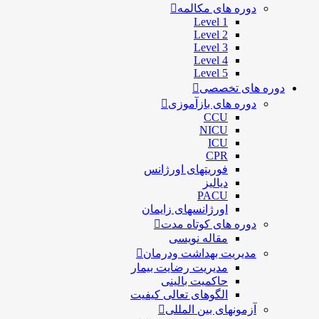
دوره های مکالمه
Level 1
Level 2
Level 3
Level 4
Level 5
دوره های تخصصی
دوره های بازآموزی
CCU
NICU
ICU
CPR
فوریتهای اورژانس
دیالیز
PACU
اورژانسهای زایمان
دوره های کوتاه مدت
مقاله نویسی
مدیریت بهداشت ودرمان
مديريت رضايت بيمار
حاكميت بالينی
الگوهای تعالی کيفيت
آزمونهای بین المللی