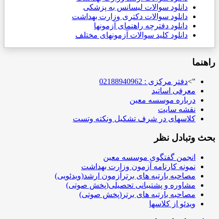
دانلود سوالات لیسانس به پزشکی
دانلود سوالات دکتری وزارت بهداشت
دانلود دفترچه راهنمای آزمونها
دانلود کلید سوالات آزمونهای مختلف
راهنما
">
دفتر مرکزی : 02188940962
معرفی اساتید
درباره موسسه معین
نقشه سایت
کلاسهای در شرف تشکیل ونکته وتست
بحث وتبادل نظر
انجمن گفتگوی موسسه معین
نمونه کارنامه آزمون وزارت بهداشت
مصاحبه بارتبه های برترآزمون ارشد(ویدئویی)
مشاوره و پشتیبانی تحصیلی(پخش صوتی)
مصاحبه بارتبه های برتر(پخش صوتی)
ویدئو از کلاسها