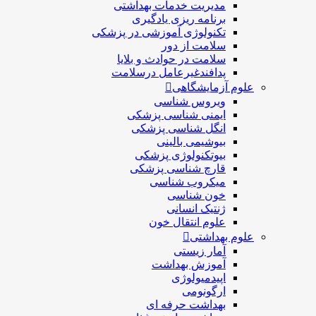
مديريت خدمات بهداشتی
برنامه ریزی یادگیری
تکنولوژی آموزشی در پزشکی
سلامت از دور
سلامت در حوادث و بلایا
پدافندغیرعامل درسلامت
علوم آزمایشگاهی
ویروس شناسی
ایمنی شناسی پزشكی
انگل شناسی پزشکی
بیوشیمی بالینی
بیوتکنولوژی پزشکی
قارچ شناسی پزشکی
ميكروب شناسی
خون شناسی
ژنتیک انسانی
علوم انتقال خون
علوم بهداشتی
آمار زیستی
آموزش بهداشت
اپیدمیولوژی
ارگونومی
بهداشت حرفه ای