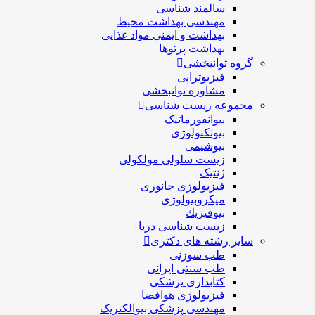
سالمند شناسی
مهندسی بهداشت محيط
بهداشت و ایمنی مواد غذایی
بهداشت پرتوها
گروه توانبخشی
فیزیوتراپی
مشاوره توانبخشی
مجموعه زیست شناسی
بیوانفورماتیک
بیوتکنولوژی
بیوشیمی
زیست سلولی مولکولی
ژنتیک
فیزیولوژی جانوری
میکروبیولوژی
بيوفيزيك
زیست شناسی دریا
سایر رشته های دکتری
طب سوزنی
طب سنتی ایرانی
کتابداری پزشکی
فیزیولوژی هوافضا
مهندسی پزشکی بیوالکتریک