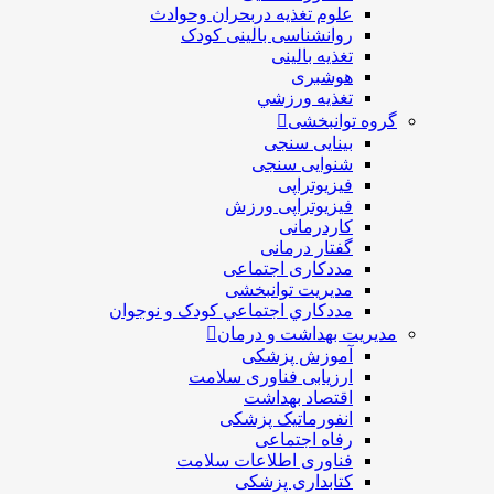
علوم تغذیه دربحران وحوادث
روانشناسی بالینی کودک
تغذیه بالینی
هوشبری
تغذيه ورزشي
گروه توانبخشی
بینایی سنجی
شنوایی سنجی
فیزیوتراپی
فیزیوتراپی ورزش
کاردرمانی
گفتار درمانی
مددکاری اجتماعی
مديريت توانبخشی
مددکاري اجتماعي کودک و نوجوان
مدیریت بهداشت و درمان
آموزش پزشکی
ارزیابی فناوری سلامت
اقتصاد بهداشت
انفورماتیک پزشکی
رفاه اجتماعی
فناوری اطلاعات سلامت
کتابداری پزشکی