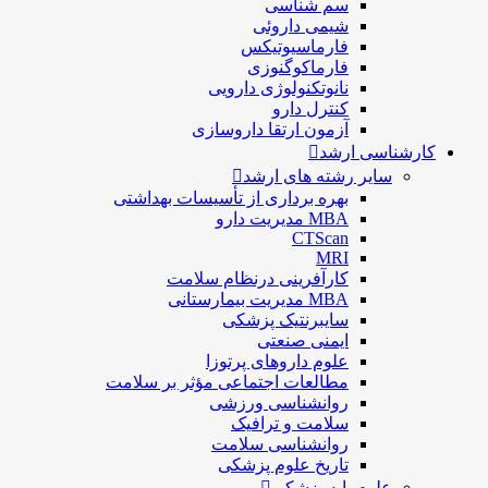
سم شناسی
شيمی داروئی
فارماسيوتيكس
فارماكوگنوزی
نانوتکنولوژی دارویی
كنترل دارو
آزمون ارتقا داروسازی
کارشناسی ارشد
سایر رشته های ارشد
بهره برداری از تأسیسات بهداشتی
MBA مدیریت دارو
CTScan
MRI
کارآفرینی درنظام سلامت
MBA مدیریت بیمارستانی
سایبرنتیک پزشکی
ایمنی صنعتی
علوم داروهای پرتوزا
مطالعات اجتماعی مؤثر بر سلامت
روانشناسی ورزشی
سلامت و ترافیک
روانشناسی سلامت
تاریخ علوم پزشکی
علوم پایه پزشکی