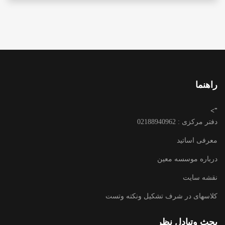
راهنما
">
دفتر مرکزی : 02188940962
معرفی اساتید
درباره موسسه معین
نقشه سایت
کلاسهای در شرف تشکیل ونکته وتست
بحث وتبادل نظر