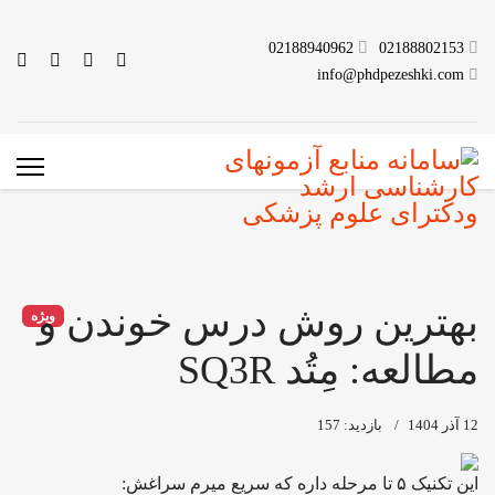
02188940962
02188802153
info@phdpezeshki.com
بهترین روش درس خوندن و
ویژه
مطالعه: مِتُد SQ3R
12 آذر 1404
بازدید: 157
این تکنیک ۵ تا مرحله داره که سریع میرم سراغش: