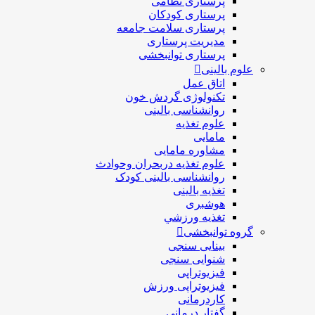
پرستاری نظامی
پرستاری کودکان
پرستاری سلامت جامعه
مدیریت پرستاری
پرستاری توانبخشی
علوم بالینی
اتاق عمل
تکنولوژی گردش خون
روانشناسی بالینی
علوم تغذیه
مامایی
مشاوره مامایی
علوم تغذیه دربحران وحوادث
روانشناسی بالینی کودک
تغذیه بالینی
هوشبری
تغذيه ورزشي
گروه توانبخشی
بینایی سنجی
شنوایی سنجی
فیزیوتراپی
فیزیوتراپی ورزش
کاردرمانی
گفتار درمانی