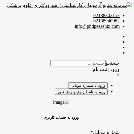
02188802153
02188940962
info@phdpezeshki.com
جستجو
ورود | ثبت نام
×
ورود با شماره موبایل
ورود با نام کاربری و رمز عبور
ورود به حساب کاربری
شماره موبایل
*