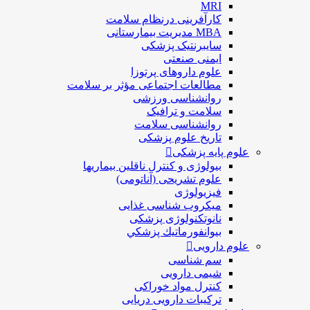
MRI
کارآفرینی درنظام سلامت
MBA مدیریت بیمارستانی
سایبرنتیک پزشکی
ایمنی صنعتی
علوم داروهای پرتوزا
مطالعات اجتماعی مؤثر بر سلامت
روانشناسی ورزشی
سلامت و ترافیک
روانشناسی سلامت
تاریخ علوم پزشکی
علوم پایه پزشکی
بیولوژی و کنترل ناقلین بیماریها
علوم تشریحی (آناتومی)
فیزیولوژی
ميكروب شناسی غذایی
نانوتکنولوژی پزشکی
بيوانفورماتيك پزشكي
علوم دارویی
سم شناسی
شیمی دارویی
کنترل مواد خوراکی
ترکیبات دارویی دریایی