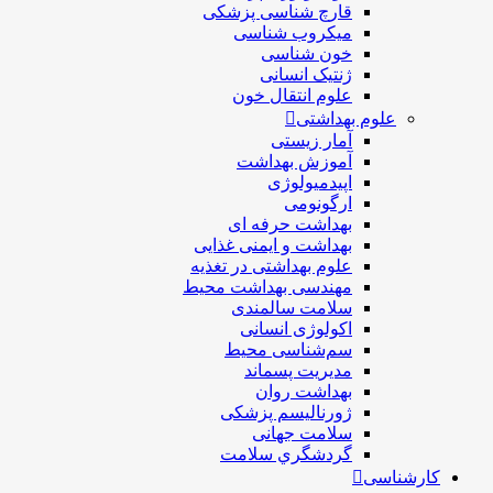
قارچ شناسی پزشکی
ميكروب شناسی
خون شناسی
ژنتیک انسانی
علوم انتقال خون
علوم بهداشتی
آمار زیستی
آموزش بهداشت
اپیدمیولوژی
ارگونومی
بهداشت حرفه ای
بهداشت و ایمنی غذایی
علوم بهداشتی در تغذیه
مهندسی بهداشت محيط
سلامت سالمندی
اکولوژی انسانی
سم‌شناسی محیط
مدیریت پسماند
بهداشت روان
ژورنالیسم پزشکی
سلامت جهانی
گردشگري سلامت
کارشناسی