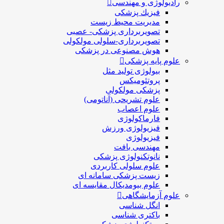
رادیولوژی و مهندسی
فيزيك پزشکی
مدیریت محیط زیست
تصویربرداری پزشکی- عصبی
تصویربرداری-سلولی مولکولی
هوش مصنوعی در پزشکی
علوم پایه پزشکی
بیولوژی تولید مثل
پروتئومیکس
پزشکی مولکولی
علوم تشریحی (آناتومی)
علوم اعصاب
فارماکولوژی
فیزیولوژی ورزش
فیزیولوژی
مهندسی بافت
نانوتکنولوژی پزشکی
علوم سلولی کاربردی
زیست پزشکی سامانه ای
علوم بیومدیکال مقایسه ای
علوم آزمایشگاهی
انگل شناسی
باکتری شناسی