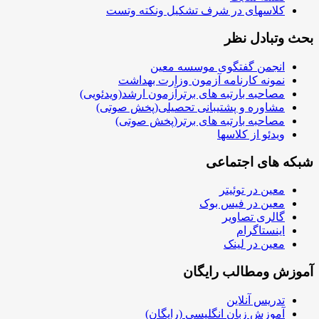
کلاسهای در شرف تشکیل ونکته وتست
بحث وتبادل نظر
انجمن گفتگوی موسسه معین
نمونه کارنامه آزمون وزارت بهداشت
مصاحبه بارتبه های برترآزمون ارشد(ویدئویی)
مشاوره و پشتیبانی تحصیلی(پخش صوتی)
مصاحبه بارتبه های برتر(پخش صوتی)
ویدئو از کلاسها
شبکه های اجتماعی
معین در توئیتر
معین در فیس بوک
گالری تصاویر
اینستاگرام
معین در لینک
آموزش ومطالب رایگان
تدریس آنلاین
آموزش زبان انگلیسی (رایگان)