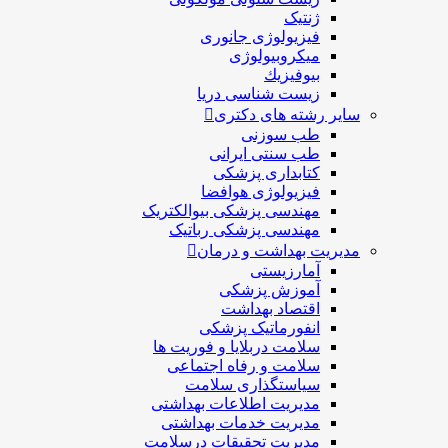
ژنتیک
فیزیولوژی جانوری
میکروبیولوژی
بيوفيزيك
زیست شناسی دریا
سایر رشته های دکتری
طب سوزنی
طب سنتی ایرانی
کتابداری پزشکی
فیزیولوژی هوافضا
مهندسی پزشکی بیوالکتریک
مهندسی پزشکی رباتیک
مدیریت بهداشت و درمان
آمارزیستی
آموزش پزشکی
اقتصاد بهداشت
انفورماتیک پزشکی
سلامت دربلايا و فوريت ها
سلامت و رفاه اجتماعی
سیاستگذاری سلامت
مدیریت اطلاعات بهداشتی
مدیریت خدمات بهداشتی
مدیریت تحقیقات درسلامت