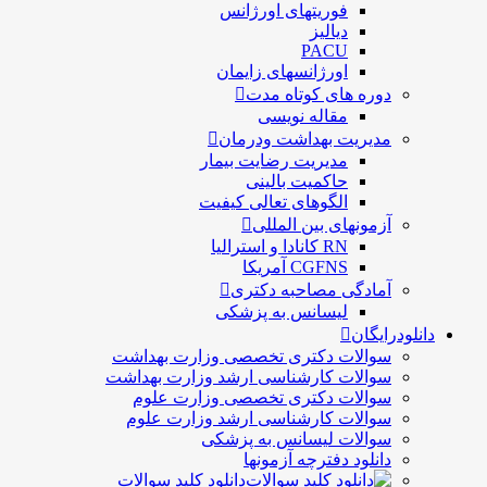
فوریتهای اورژانس
دیالیز
PACU
اورژانسهای زایمان
دوره های کوتاه مدت
مقاله نویسی
مدیریت بهداشت ودرمان
مديريت رضايت بيمار
حاكميت بالينی
الگوهای تعالی کيفيت
آزمونهای بین المللی
RN کانادا و استرالیا
CGFNS آمریکا
آمادگی مصاحبه دکتری
لیسانس به پزشکی
دانلودرایگان
سوالات دکتری تخصصی وزارت بهداشت
سوالات کارشناسی ارشد وزارت بهداشت
سوالات دکتری تخصصی وزارت علوم
سوالات کارشناسی ارشد وزارت علوم
سوالات لیسانس به پزشکی
دانلود دفترچه آزمونها
دانلود کلید سوالات