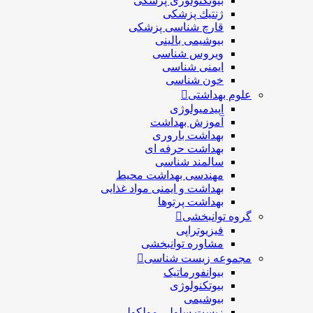
بیوتکنولوژی پزشکی
ژنتيك پزشکی
قارچ شناسی پزشكی
بیوشیمی بالینی
ویروس شناسی
ایمنی شناسی
خون شناسی
علوم بهداشتی
اپیدمیولوژی
آموزش بهداشت
بهداشت باروری
بهداشت حرفه ای
سالمند شناسی
مهندسی بهداشت محيط
بهداشت و ایمنی مواد غذایی
بهداشت پرتوها
گروه توانبخشی
فیزیوتراپی
مشاوره توانبخشی
مجموعه زیست شناسی
بیوانفورماتیک
بیوتکنولوژی
بیوشیمی
زیست سلولی مولکولی