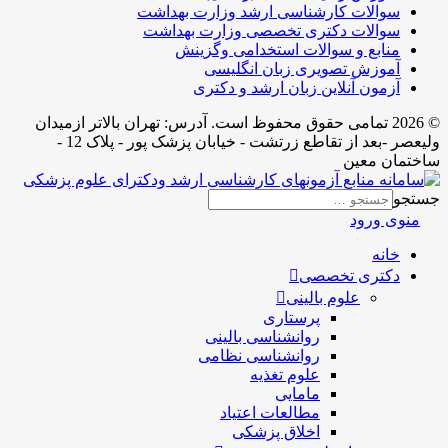
سوالات کارشناسی ارشد وزارت بهداشت
سوالات دکتری تخصصی وزارت بهداشت
منابع و سوالات استخدامی وگزینش
آموزش تصویری زبان انگلیسی
آزمون آنلاین زبان ارشد و دکتری
© 2026 تمامی حقوق محفوظ است. آدرس:‌ تهران بالاتر ازمیدان
ولیعصر -بعد از تقاطع زرتشت - خیابان پزشک پور - پلاک 12 -
ساختمان معین
جستجو
منوی ورود
خانه
دکتری تخصصی
علوم بالینی
پرستاری
روانشناسی بالینی
روانشناسی نظامی
علوم تغذیه
مامایی
مطالعات اعتیاد
اخلاق پزشکی