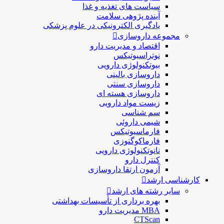
سیاست های تغذیه و غذا
آینده پژوهی سلامت
یادگیری الکترونیکی در علوم پزشکی
مجموعه داروسازی
اقتصاد و مديريت دارو
نوتراسیوتیکس
بيوتكنولوژی دارویی
داروسازی بالينی
داروسازی سنتی
داروسازی هسته ای
زیست مواد دارویی
سم شناسی
شيمی داروئی
فارماسيوتيكس
فارماكوگنوزی
نانوتکنولوژی دارویی
كنترل دارو
آزمون ارتقا داروسازی
کارشناسی ارشد
سایر رشته های ارشد
بهره برداری از تأسیسات بهداشتی
MBA مدیریت دارو
CTScan