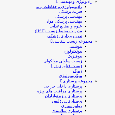
رادیولوژی ومهندسی
رادیوبیولوژی و حفاظت پرتو
فيزيك پزشکی
مهندسی پزشکی
مهندسی پزشکی مواد
علوم و صنايع غذایی
مدیریت محیط زیست (HSE)
تصویربرداری پزشکی
مجموعه زیست شناسی
بیوشیمی
بیوتکنولوژی
بیوفیزیک
زیست سلولی مولکولی
زیست فناوری دریا
ژنتیک
میکروبیولوژی
مجموعه پرستاری
پرستاری داخلی جراحی
پرستاری مراقبت های ويژه
پرستاری ويژه نوازادان
پرستاری اورژانس
روانپرستاری
پرستاری سالمندی