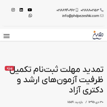
02188940962
02188802153
info@phdpezeshki.com
تمدید مهلت ثبت‌نام تکمیل
ویژه
ظرفیت آزمون‌های ارشد و
دکتری آزاد
30 دی 1395
بازدید: 1559