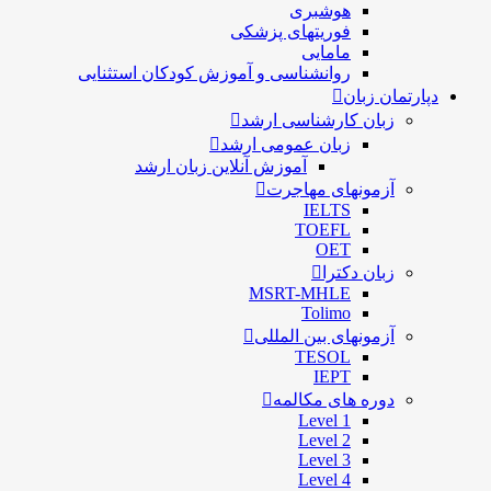
هوشبری
فوریتهای پزشکی
مامایی
روانشناسی و آموزش کودکان استثنایی
دپارتمان زبان
زبان کارشناسی ارشد
زبان عمومی ارشد
آموزش آنلاین زبان ارشد
آزمونهای مهاجرت
IELTS
TOEFL
OET
زبان دکترا
MSRT-MHLE
Tolimo
آزمونهای بین المللی
TESOL
IEPT
دوره های مکالمه
Level 1
Level 2
Level 3
Level 4