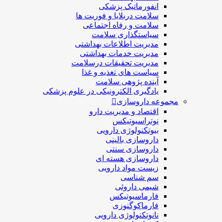
انفورماتیک پزشکی
سلامت دربلايا و فوريت ها
سلامت و رفاه اجتماعی
سیاستگذاری سلامت
مدیریت اطلاعات بهداشتی
مدیریت خدمات بهداشتی
مدیریت تحقیقات درسلامت
سیاست های تغذیه و غذا
آینده پژوهی سلامت
یادگیری الکترونیکی در علوم پزشکی
مجموعه داروسازی
اقتصاد و مديريت دارو
نوتراسیوتیکس
بيوتكنولوژی دارویی
داروسازی بالينی
داروسازی سنتی
داروسازی هسته ای
زیست مواد دارویی
سم شناسی
شيمی داروئی
فارماسيوتيكس
فارماكوگنوزی
نانوتکنولوژی دارویی