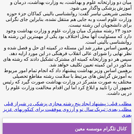
میان دو وزارتخانه علوم و بهداشت، به وزارت بهداشت، درمان و
آموزش پزشکی واگذار می شود.
مجتبی شریعتی نیاسر گفت: روانشناسی بالینی کماکان جزء حوزه
وزارت علوم است و به جایی هم منتقل نشده، بنابراین جای نگرانی
برای دانشجویان این رشته نیست.
حدود ۲۴ رشته مشترک میان وزارت علوم و وزارت بهداشت وجود
دارد که مسئولیت آنها محل اختلاف بود یکی از مهمترین این رشته ها
روانشناسی بالینی است.
برهمین اساس مقرر شد این مسئله در کمیته ای حل و فصل شده و
نظر نهایی را شورای عالی انقلاب فرهنگی در این مورد ارایه دهد.
سپس هر دو وزارتخانه کمیته ای مشترک تشکیل دادند که رشته های
مذکور در این کمیته تعیین تکلیف خواهد شد.
برهمین اساس وزیر بهداشت پیشنهاد داد که انجام تمام امور مربوط
به آموزش گرایش های مرتبط با سلامت رشته مقاطع تحصیلی
مختلف به صورت متمرکز در وزارت بهداشت صورت گیرد که رئیس
جمهور آن را تایید و ابلاغ کرد اما این اقدام مخالفت وزارت علوم را
در پی داشت.
مطلب قبلی: پیشنهاد ایجاد پنج رشته مجازی پزشکی در شیراز
قبلی
مطلب بعدی: تبریک سال نو و آرزوی موفقیت برای کنکوریهای عزیز
بعدی
کانال تلگرام موسسه معین