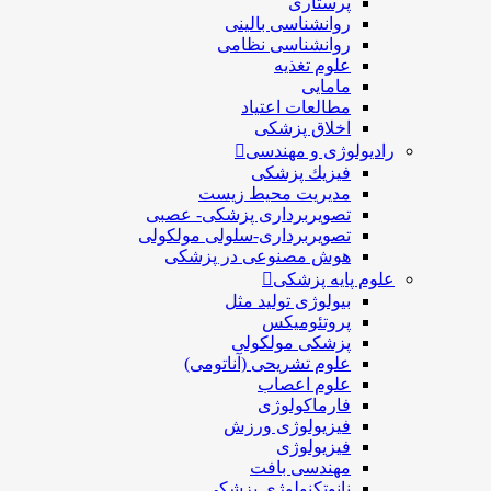
پرستاری
روانشناسی بالینی
روانشناسی نظامی
علوم تغذیه
مامایی
مطالعات اعتیاد
اخلاق پزشکی
رادیولوژی و مهندسی
فيزيك پزشکی
مدیریت محیط زیست
تصویربرداری پزشکی- عصبی
تصویربرداری-سلولی مولکولی
هوش مصنوعی در پزشکی
علوم پایه پزشکی
بیولوژی تولید مثل
پروتئومیکس
پزشکی مولکولی
علوم تشریحی (آناتومی)
علوم اعصاب
فارماکولوژی
فیزیولوژی ورزش
فیزیولوژی
مهندسی بافت
نانوتکنولوژی پزشکی