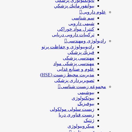
نانوتکنولوژی پزشکی
بيوانفورماتيك پزشكي
علوم دارویی
سم شناسی
شیمی دارویی
کنترل مواد خوراکی
ترکیبات دارویی دریایی
رادیولوژی ومهندسی
رادیوبیولوژی و حفاظت پرتو
فيزيك پزشکی
مهندسی پزشکی
مهندسی پزشکی مواد
علوم و صنايع غذایی
مدیریت محیط زیست (HSE)
تصویربرداری پزشکی
مجموعه زیست شناسی
بیوشیمی
بیوتکنولوژی
بیوفیزیک
زیست سلولی مولکولی
زیست فناوری دریا
ژنتیک
میکروبیولوژی