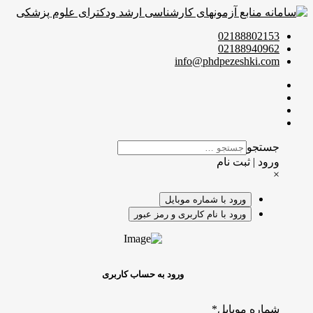
02188802153
02188940962
info@phdpezeshki.com
جستجو
ورود | ثبت نام
×
ورود با شماره موبایل
ورود با نام کاربری و رمز عبور
ورود به حساب کاربری
شماره موبایل
*