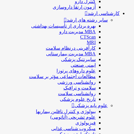
كنترل دارو
آزمون ارتقا داروسازی
کارشناسی ارشد
سایر رشته های ارشد
بهره برداری از تأسیسات بهداشتی
MBA مدیریت دارو
CTScan
MRI
کارآفرینی درنظام سلامت
MBA مدیریت بیمارستانی
سایبرنتیک پزشکی
ایمنی صنعتی
علوم داروهای پرتوزا
مطالعات اجتماعی مؤثر بر سلامت
روانشناسی ورزشی
سلامت و ترافیک
روانشناسی سلامت
تاریخ علوم پزشکی
علوم پایه پزشکی
بیولوژی و کنترل ناقلین بیماریها
علوم تشریحی (آناتومی)
فیزیولوژی
ميكروب شناسی غذایی