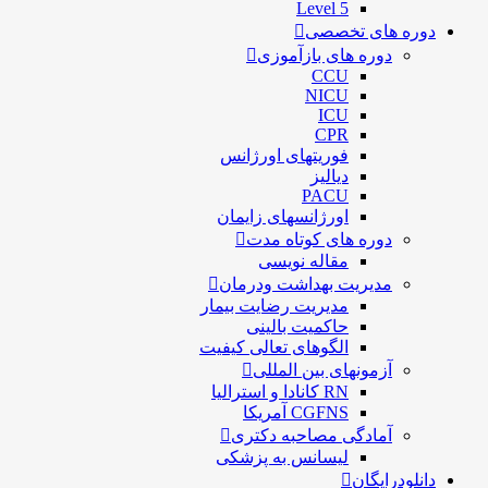
Level 5
دوره های تخصصی
دوره های بازآموزی
CCU
NICU
ICU
CPR
فوریتهای اورژانس
دیالیز
PACU
اورژانسهای زایمان
دوره های کوتاه مدت
مقاله نویسی
مدیریت بهداشت ودرمان
مديريت رضايت بيمار
حاكميت بالينی
الگوهای تعالی کيفيت
آزمونهای بین المللی
RN کانادا و استرالیا
CGFNS آمریکا
آمادگی مصاحبه دکتری
لیسانس به پزشکی
دانلودرایگان