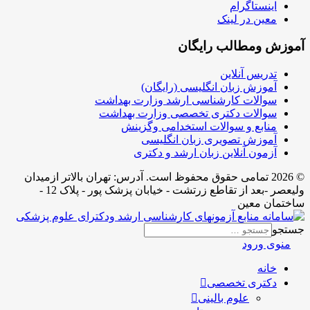
اینستاگرام
معین در لینک
آموزش ومطالب رایگان
تدریس آنلاین
آموزش زبان انگلیسی (رایگان)
سوالات کارشناسی ارشد وزارت بهداشت
سوالات دکتری تخصصی وزارت بهداشت
منابع و سوالات استخدامی وگزینش
آموزش تصویری زبان انگلیسی
آزمون آنلاین زبان ارشد و دکتری
© 2026 تمامی حقوق محفوظ است. آدرس:‌ تهران بالاتر ازمیدان
ولیعصر -بعد از تقاطع زرتشت - خیابان پزشک پور - پلاک 12 -
ساختمان معین
جستجو
منوی ورود
خانه
دکتری تخصصی
علوم بالینی