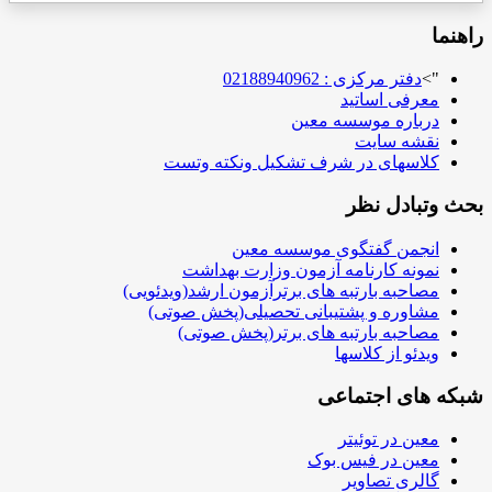
راهنما
">
دفتر مرکزی : 02188940962
معرفی اساتید
درباره موسسه معین
نقشه سایت
کلاسهای در شرف تشکیل ونکته وتست
بحث وتبادل نظر
انجمن گفتگوی موسسه معین
نمونه کارنامه آزمون وزارت بهداشت
مصاحبه بارتبه های برترآزمون ارشد(ویدئویی)
مشاوره و پشتیبانی تحصیلی(پخش صوتی)
مصاحبه بارتبه های برتر(پخش صوتی)
ویدئو از کلاسها
شبکه های اجتماعی
معین در توئیتر
معین در فیس بوک
گالری تصاویر