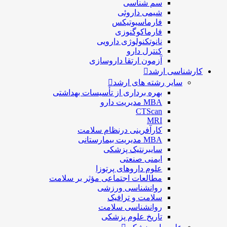
سم شناسی
شيمی داروئی
فارماسيوتيكس
فارماكوگنوزی
نانوتکنولوژی دارویی
كنترل دارو
آزمون ارتقا داروسازی
کارشناسی ارشد
سایر رشته های ارشد
بهره برداری از تأسیسات بهداشتی
MBA مدیریت دارو
CTScan
MRI
کارآفرینی درنظام سلامت
MBA مدیریت بیمارستانی
سایبرنتیک پزشکی
ایمنی صنعتی
علوم داروهای پرتوزا
مطالعات اجتماعی مؤثر بر سلامت
روانشناسی ورزشی
سلامت و ترافیک
روانشناسی سلامت
تاریخ علوم پزشکی