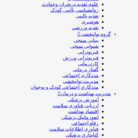
علوم تغذیه دربحران وحوادث
روانشناسی بالینی کودک
تغذیه بالینی
هوشبری
تغذيه ورزشي
گروه توانبخشی
بینایی سنجی
شنوایی سنجی
فیزیوتراپی
فیزیوتراپی ورزش
کاردرمانی
گفتار درمانی
مددکاری اجتماعی
مديريت توانبخشی
مددکاري اجتماعي کودک و نوجوان
مدیریت بهداشت و درمان
آموزش پزشکی
ارزیابی فناوری سلامت
اقتصاد بهداشت
انفورماتیک پزشکی
رفاه اجتماعی
فناوری اطلاعات سلامت
کتابداری پزشکی