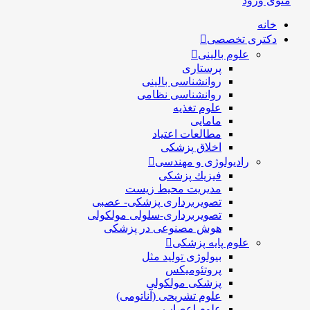
منوی ورود
خانه
دکتری تخصصی
علوم بالینی
پرستاری
روانشناسی بالینی
روانشناسی نظامی
علوم تغذیه
مامایی
مطالعات اعتیاد
اخلاق پزشکی
رادیولوژی و مهندسی
فيزيك پزشکی
مدیریت محیط زیست
تصویربرداری پزشکی- عصبی
تصویربرداری-سلولی مولکولی
هوش مصنوعی در پزشکی
علوم پایه پزشکی
بیولوژی تولید مثل
پروتئومیکس
پزشکی مولکولی
علوم تشریحی (آناتومی)
علوم اعصاب