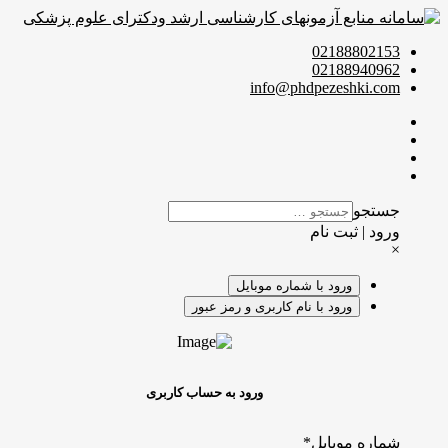
02188802153
02188940962
info@phdpezeshki.com
جستجو
ورود | ثبت نام
×
ورود با شماره موبایل
ورود با نام کاربری و رمز عبور
ورود به حساب کاربری
شماره موبایل
*