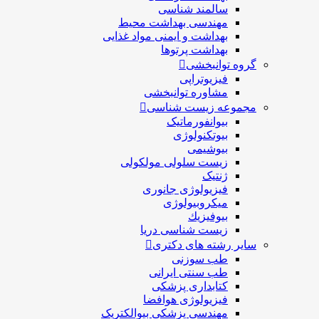
سالمند شناسی
مهندسی بهداشت محيط
بهداشت و ایمنی مواد غذایی
بهداشت پرتوها
گروه توانبخشی
فیزیوتراپی
مشاوره توانبخشی
مجموعه زیست شناسی
بیوانفورماتیک
بیوتکنولوژی
بیوشیمی
زیست سلولی مولکولی
ژنتیک
فیزیولوژی جانوری
میکروبیولوژی
بيوفيزيك
زیست شناسی دریا
سایر رشته های دکتری
طب سوزنی
طب سنتی ایرانی
کتابداری پزشکی
فیزیولوژی هوافضا
مهندسی پزشکی بیوالکتریک