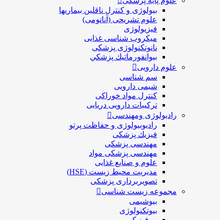
علوم پایه پزشکی
بیولوژی و کنترل ناقلین بیماریها
علوم تشریحی (آناتومی)
فیزیولوژی
ميكروب شناسی غذایی
نانوتکنولوژی پزشکی
بيوانفورماتيك پزشكي
علوم دارویی
سم شناسی
شیمی دارویی
کنترل مواد خوراکی
ترکیبات دارویی دریایی
رادیولوژی ومهندسی
رادیوبیولوژی و حفاظت پرتو
فيزيك پزشکی
مهندسی پزشکی
مهندسی پزشکی مواد
علوم و صنايع غذایی
مدیریت محیط زیست (HSE)
تصویربرداری پزشکی
مجموعه زیست شناسی
بیوشیمی
بیوتکنولوژی
بیوفیزیک