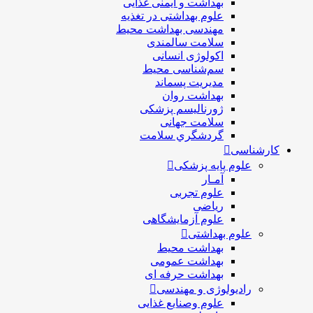
بهداشت و ایمنی غذایی
علوم بهداشتی در تغذیه
مهندسی بهداشت محيط
سلامت سالمندی
اکولوژی انسانی
سم‌شناسی محیط
مدیریت پسماند
بهداشت روان
ژورنالیسم پزشکی
سلامت جهانی
گردشگري سلامت
کارشناسی
علوم پایه پزشکی
آمـار
علوم تجربی
ریاضی
علوم آزمایشگاهی
علوم بهداشتی
بهداشت محیط
بهداشت عمومی
بهداشت حرفه ای
رادیولوژی و مهندسی
علوم وصنایع غذایی