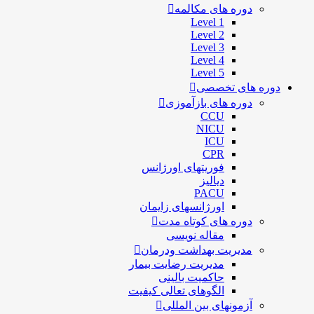
دوره های مکالمه
Level 1
Level 2
Level 3
Level 4
Level 5
دوره های تخصصی
دوره های بازآموزی
CCU
NICU
ICU
CPR
فوریتهای اورژانس
دیالیز
PACU
اورژانسهای زایمان
دوره های کوتاه مدت
مقاله نویسی
مدیریت بهداشت ودرمان
مديريت رضايت بيمار
حاكميت بالينی
الگوهای تعالی کيفيت
آزمونهای بین المللی