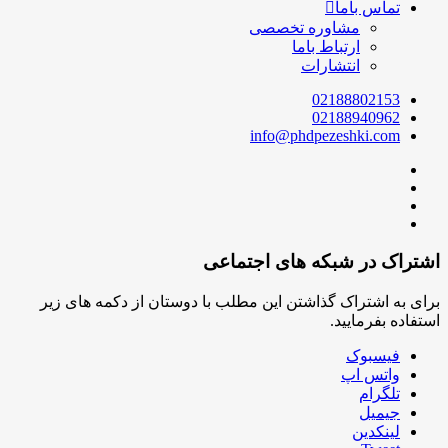
تماس باما
مشاوره تخصصی
ارتباط باما
انتشارات
02188802153
02188940962
info@phdpezeshki.com
اشتراک در شبکه های اجتماعی
برای به اشتراک گذاشتن این مطلب با دوستان از دکمه های زیر
استفاده بفرمایید.
فیسبوک
واتس اپ
تلگرام
جیمیل
لینکدین