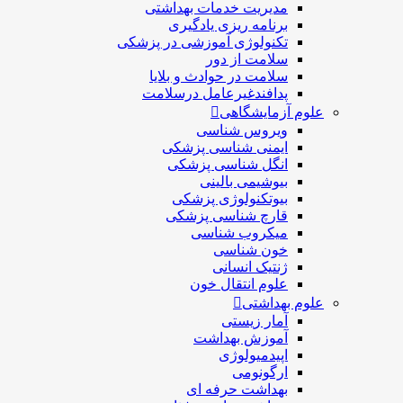
مديريت خدمات بهداشتی
برنامه ریزی یادگیری
تکنولوژی آموزشی در پزشکی
سلامت از دور
سلامت در حوادث و بلایا
پدافندغیرعامل درسلامت
علوم آزمایشگاهی
ویروس شناسی
ایمنی شناسی پزشكی
انگل شناسی پزشکی
بیوشیمی بالینی
بیوتکنولوژی پزشکی
قارچ شناسی پزشکی
ميكروب شناسی
خون شناسی
ژنتیک انسانی
علوم انتقال خون
علوم بهداشتی
آمار زیستی
آموزش بهداشت
اپیدمیولوژی
ارگونومی
بهداشت حرفه ای