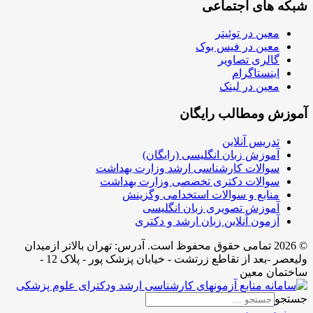
شبکه های اجتماعی
معین در توئیتر
معین در فیس بوک
گالری تصاویر
اینستاگرام
معین در لینک
آموزش ومطالب رایگان
تدریس آنلاین
آموزش زبان انگلیسی (رایگان)
سوالات کارشناسی ارشد وزارت بهداشت
سوالات دکتری تخصصی وزارت بهداشت
منابع و سوالات استخدامی وگزینش
آموزش تصویری زبان انگلیسی
آزمون آنلاین زبان ارشد و دکتری
© 2026 تمامی حقوق محفوظ است. آدرس:‌ تهران بالاتر ازمیدان
ولیعصر -بعد از تقاطع زرتشت - خیابان پزشک پور - پلاک 12 -
ساختمان معین
جستجو