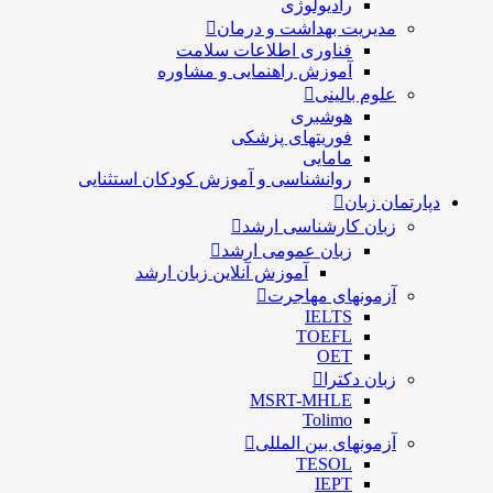
رادیولوژی
مدیریت بهداشت و درمان
فناوری اطلاعات سلامت
آموزش راهنمایی و مشاوره
علوم بالینی
هوشبری
فوریتهای پزشکی
مامایی
روانشناسی و آموزش کودکان استثنایی
دپارتمان زبان
زبان کارشناسی ارشد
زبان عمومی ارشد
آموزش آنلاین زبان ارشد
آزمونهای مهاجرت
IELTS
TOEFL
OET
زبان دکترا
MSRT-MHLE
Tolimo
آزمونهای بین المللی
TESOL
IEPT