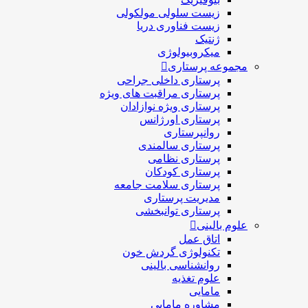
زیست سلولی مولکولی
زیست فناوری دریا
ژنتیک
میکروبیولوژی
مجموعه پرستاری
پرستاری داخلی جراحی
پرستاری مراقبت های ويژه
پرستاری ويژه نوازادان
پرستاری اورژانس
روانپرستاری
پرستاری سالمندی
پرستاری نظامی
پرستاری کودکان
پرستاری سلامت جامعه
مدیریت پرستاری
پرستاری توانبخشی
علوم بالینی
اتاق عمل
تکنولوژی گردش خون
روانشناسی بالینی
علوم تغذیه
مامایی
مشاوره مامایی