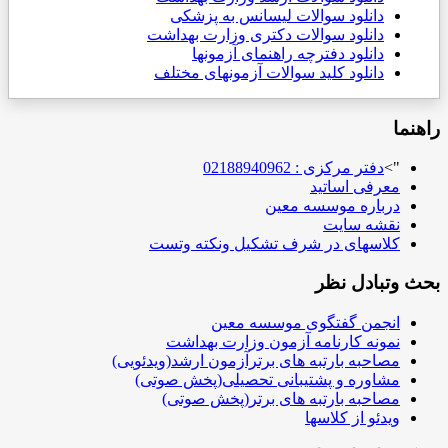
دانلود سوالات لیسانس به پزشکی
دانلود سوالات دکتری وزارت بهداشت
دانلود دفترچه راهنمای آزمونها
دانلود کلید سوالات آزمونهای مختلف
راهنما
">
دفتر مرکزی : 02188940962
معرفی اساتید
درباره موسسه معین
نقشه سایت
کلاسهای در شرف تشکیل ونکته وتست
بحث وتبادل نظر
انجمن گفتگوی موسسه معین
نمونه کارنامه آزمون وزارت بهداشت
مصاحبه بارتبه های برترآزمون ارشد(ویدئویی)
مشاوره و پشتیبانی تحصیلی(پخش صوتی)
مصاحبه بارتبه های برتر(پخش صوتی)
ویدئو از کلاسها