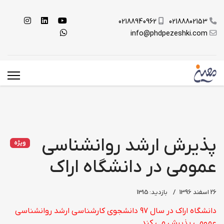
02188940962
02188802153
info@phdpezeshki.com
پذیرش ارشد روانشناسی
ویژه
عمومی در دانشگاه اراک
26 اسفند 1396
بازدید: 1315
دانشگاه اراک در سال ۹۷ دانشجوی کارشناسی ارشد روانشناسی
عمومی پذیرش می کند.