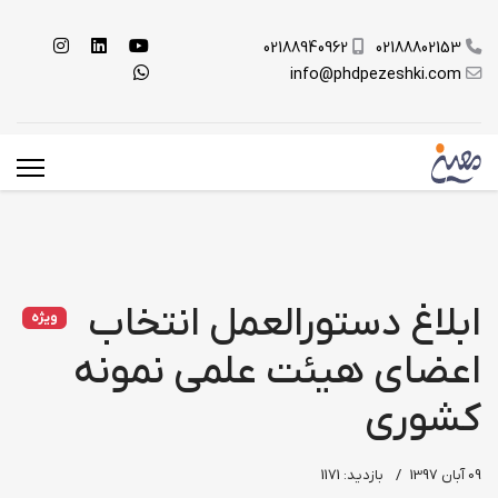
02188940962
02188802153
info@phdpezeshki.com
ابلاغ دستورالعمل انتخاب
ویژه
اعضای هیئت علمی نمونه
کشوری
09 آبان 1397
بازدید: 1171